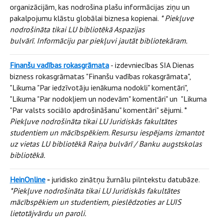
organizācijām, kas nodrošina plašu informācijas ziņu un
pakalpojumu klāstu globālai biznesa kopienai.
* Piekļuve
nodrošināta tikai LU bibliotēkā Aspazijas
bulvārī.
Informāciju par piekļuvi jautāt bibliotekāram.
Finanšu vadības rokasgrāmata
- izdevniecības SIA Dienas
bizness rokasgrāmatas "Finanšu vadības rokasgrāmata",
"Likuma "Par iedzīvotāju ienākuma nodokli" komentāri",
"Likuma "Par nodokļiem un nodevām" komentāri" un "Likuma
"Par valsts sociālo apdrošināšanu" komentāri" sējumi. *
Piekļuve nodrošināta tikai LU Juridiskās fakultātes
studentiem un mācībspēkiem. Resursu iespējams izmantot
uz vietas LU bibliotēkā Raiņa bulvārī / Banku augstskolas
bibliotēkā.
HeinOnline
-
juridisko zinātņu žurnālu pilntekstu datubāze.
*Piekļuve nodrošināta tikai LU Juridiskās fakultātes
mācībspēkiem un studentiem, pieslēdzoties ar LUIS
lietotājvārdu un paroli.