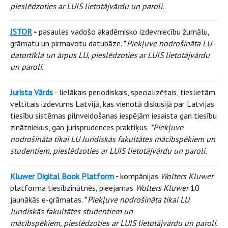
pieslēdzoties ar LUIS lietotājvārdu un paroli.
JSTOR
-
pasaules vadošo akadēmisko izdevniecību žurnālu,
grāmatu un pirmavotu datubāze. *
Piekļuve nodrošināta LU
datortīklā un ārpus LU, pieslēdzoties ar LUIS lietotājvārdu
un paroli.
Jurista Vārds
- lielākais periodiskais, specializētais, tieslietām
veltītais izdevums Latvijā, kas vienotā diskusijā par Latvijas
tiesību sistēmas pilnveidošanas iespējām iesaista gan tiesību
zinātniekus, gan jurisprudences praktiķus.
*Piekļuve
nodrošināta tikai LU Juridiskās fakultātes mācībspēkiem un
studentiem, pieslēdzoties ar LUIS lietotājvārdu un paroli.
Kluwer Digital Book Platform
-
kompānijas
Wolters Kluwer
platforma tiesībzinātnēs, pieejamas
Wolters Kluwer
10
jaunākās e-grāmatas. *
Piekļuve nodrošināta tikai LU
Juridiskās fakultātes studentiem un
mācībspēkiem, pieslēdzoties ar LUIS lietotājvārdu un paroli.