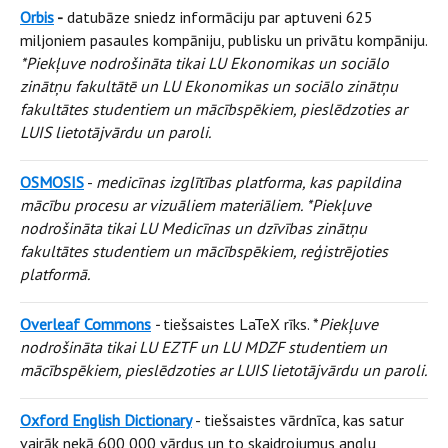
Orbis
-
datubāze sniedz informāciju par aptuveni 625
miljoniem pasaules kompāniju, publisku un privātu kompāniju.
*Piekļuve nodrošināta tikai LU Ekonomikas un sociālo
zinātņu fakultātē un LU Ekonomikas un sociālo zinātņu
fakultātes studentiem un mācībspēkiem, pieslēdzoties ar
LUIS lietotājvārdu un paroli.
OSMOSIS
-
medicīnas izglītības platforma, kas papildina
mācību procesu ar vizuāliem materiāliem. *Piekļuve
nodrošināta tikai LU Medicīnas un dzīvības zinātņu
fakultātes studentiem un mācībspēkiem, reģistrējoties
platformā.
Overleaf Commons
-
tiešsaistes LaTeX rīks. *
Piekļuve
nodrošināta tikai LU EZTF un LU MDZF studentiem un
mācībspēkiem, pieslēdzoties ar LUIS lietotājvārdu un paroli.
Oxford English Dictionary
- tiešsaistes vārdnīca, kas satur
vairāk nekā 600 000 vārdus un to skaidrojumus angļu