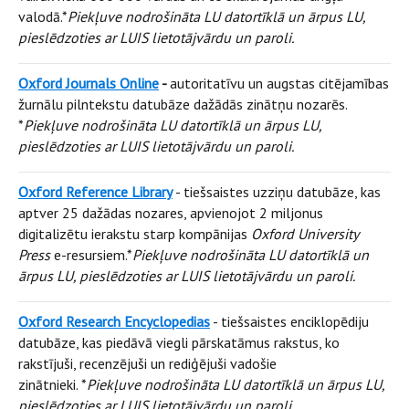
valodā.*
Piekļuve nodrošināta LU datortīklā un ārpus LU,
pieslēdzoties ar LUIS lietotājvārdu un paroli.
Oxford Journals Online
-
autoritatīvu un augstas citējamības
žurnālu pilntekstu datubāze dažādās zinātņu nozarēs.
*
Piekļuve nodrošināta LU datortīklā un ārpus LU,
pieslēdzoties ar LUIS lietotājvārdu un paroli.
Oxford Reference Library
- tiešsaistes uzziņu datubāze, kas
aptver 25 dažādas nozares, apvienojot 2 miljonus
digitalizētu ierakstu starp kompānijas
Oxford University
Press
e-resursiem.*
Piekļuve nodrošināta LU datortīklā un
ārpus LU, pieslēdzoties ar LUIS lietotājvārdu un paroli.
Oxford Research Encyclopedias
- tiešsaistes enciklopēdiju
datubāze, kas piedāvā viegli pārskatāmus rakstus, ko
rakstījuši, recenzējuši un rediģējuši vadošie
zinātnieki. *
Piekļuve nodrošināta LU datortīklā un ārpus LU,
pieslēdzoties ar LUIS lietotājvārdu un paroli.