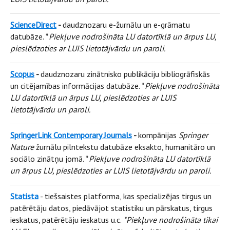
ScienceDirect
-
daudznozaru e-žurnālu un e-grāmatu
datubāze. *
Piekļuve nodrošināta LU datortīklā un ārpus LU,
pieslēdzoties ar LUIS lietotājvārdu un paroli.
Scopus
-
daudznozaru zinātnisko publikāciju bibliogrāfiskās
un citējamības informācijas datubāze. *
Piekļuve nodrošināta
LU datortīklā un ārpus LU, pieslēdzoties ar LUIS
lietotājvārdu un paroli.
SpringerLink Contemporary Journals
-
kompānijas
Springer
Nature
žurnālu pilntekstu datubāze eksakto, humanitāro un
sociālo zinātņu jomā. *
Piekļuve nodrošināta LU datortīklā
un ārpus LU, pieslēdzoties ar LUIS lietotājvārdu un paroli.
Statista
- tiešsaistes platforma, kas specializējas tirgus un
patērētāju datos, piedāvājot statistiku un pārskatus, tirgus
ieskatus, patērētāju ieskatus u.c.
*Piekļuve nodrošināta tikai