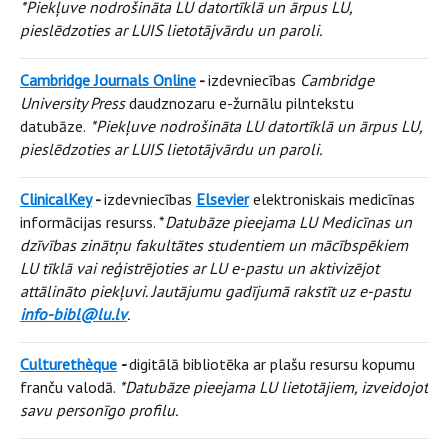
*Piekļuve nodrošināta LU datortīklā un ārpus LU,
pieslēdzoties ar LUIS lietotājvārdu un paroli.
Cambridge Journals Online
-
izdevniecības
Cambridge
University Press
daudznozaru e-žurnālu pilntekstu
datubāze.
*Piekļuve nodrošināta LU datortīklā un ārpus LU,
pieslēdzoties ar LUIS lietotājvārdu un paroli.
ClinicalKey
-
izdevniecības
Elsevier
elektroniskais medicīnas
informācijas resurss. *
Datubāze pieejama LU Medicīnas un
dzīvības zinātņu fakultātes studentiem un mācībspēkiem
LU tīklā vai reģistrējoties ar LU e-pastu un aktivizējot
attālināto piekļuvi. Jautājumu gadījumā rakstīt uz e-pastu
info-bibl@lu.lv
.
Culturethèque
-
digitālā bibliotēka ar plašu resursu kopumu
franču valodā.
*Datubāze pieejama LU lietotājiem, izveidojot
savu personīgo profilu.