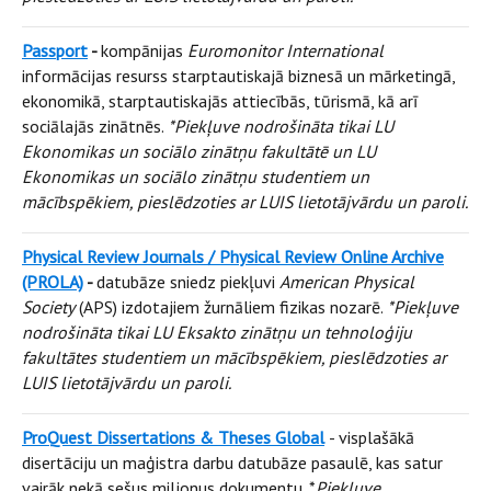
Passport
-
kompānijas
Euromonitor International
informācijas resurss starptautiskajā biznesā un mārketingā,
ekonomikā, starptautiskajās attiecībās, tūrismā, kā arī
sociālajās zinātnēs.
*Piekļuve nodrošināta tikai LU
Ekonomikas un sociālo zinātņu fakultātē un LU
Ekonomikas un sociālo zinātņu studentiem un
mācībspēkiem, pieslēdzoties ar LUIS lietotājvārdu un paroli.
Physical Review Journals / Physical Review Online Archive
(PROLA)
-
datubāze sniedz piekļuvi
American Physical
Society
(APS) izdotajiem žurnāliem fizikas nozarē.
*Piekļuve
nodrošināta tikai LU Eksakto zinātņu un tehnoloģiju
fakultātes studentiem un mācībspēkiem, pieslēdzoties ar
LUIS lietotājvārdu un paroli.
ProQuest Dissertations & Theses Global
- visplašākā
disertāciju un maģistra darbu datubāze pasaulē, kas satur
vairāk nekā sešus miljonus dokumentu. *
Piekļuve