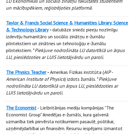
LU Ekonomikas un sociālo zinātņu fakultātes studentiem
un mācībspēkiem, reģistrējoties platformā.
Taylor & Francis Social Science & Humanities Library, Science
& Technology Library
-
datubāze sniedz pieeju nozīmīgu
izdevēju humanitāro un sociālo zinātņu e-žurnālu
pilntekstiem un zinātnes un tehnoloģiju e-žurnālu
pilntekstiem. *
Piekļuve nodrošināta LU datortīklā un ārpus
LU, pieslēdzoties ar LUIS lietotājvārdu un paroli.
The Physics Teacher
-
Amerikas Fizikas institūta (
AIP -
American Institute of Physics
) izdots žurnāls. *
Piekļuve
nodrošināta LU datortīklā un ārpus LU, pieslēdzoties ar
LUIS lietotājvārdu un paroli.
The Economist
- Lielbritānijas mediju kompānijas "The
Economist Group" iknedēļas e-žurnāls, kura galvenā
uzmanība tiek pievērsta notikumiem pasaulē, politikai,
uzņēmējdarbībai un finansēm. Resursu iespējams izmantot