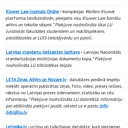
Kluwer Law Journals Online
-
kompānijas
Wolters Kluwe
r
platforma tiesībzinātnēs, pieejams visu
Kluwer Law
žurnālu
arhīvs un tekošie sējumi. *
Piekļuve nodrošināta tikai LU
Juridiskās fakultātes studentiem un mācībspēkiem,
pieslēdzoties ar LUIS lietotājvārdu un paroli.
Latvijas standartu tiešsaistes lasītava
-
Latvijas Nacionālās
standartizācijas institūcijas dokumentu kopa. *
Piekļuve
nodrošināta LU bibliotēkas telpās.
LETA Ziņas, Arhīvs un Nozare.lv
- datubāzes piedāvā iespēju
meklēt operatīvi publicētas ziņas, foto, video, preses relīzes,
rakstus no Latvijas preses izdevumiem, statistiku un citu
informāciju. *
Piekļuve nodrošināta LU datortīklā. Informāciju
par attālināto piekļuvi jautāt, rakstot uz e-pastu
info-
bibl@lu.lv
.
Letonika.lv
-
uzziņu un tulkošanas datubāze, kurā pieejamas