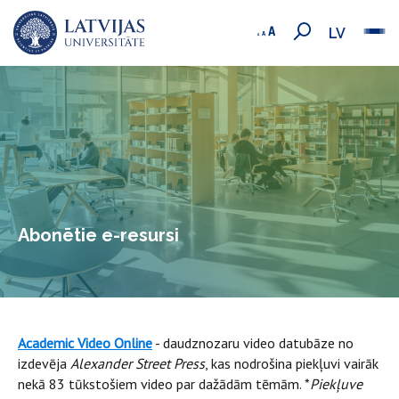
LV
Abonētie e-resursi
Academic Video Online
- daudznozaru video datubāze no
izdevēja
Alexander Street Press
, kas nodrošina piekļuvi vairāk
nekā 83 tūkstošiem video par dažādām tēmām. *
Piekļuve