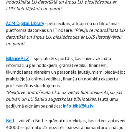
nodrošināta LU datortīklā un ārpus LU, pieslēdzoties ar
LUIS lietotājvārdu un paroli.
ACM Digital Library
- pētniecības, atklājumu un tīklošanās
platforma datorikas un IT nozarē.
*Piekļuve nodrošināta LU
datortīklā un ārpus LU, pieslēdzoties ar LUIS lietotājvārdu
un paroli.
BilancePLZ
– specializēts portāls, kas sniedz aktuālu
informāciju par nodokļiem, grāmatvedību, finansēm,
likumdošanas niansēm un personāla jautājumiem, piedāvājot
praktizējošu grāmatvedības, finanšu un nodokļu ekspertu
profesionālus skaidrojumus.
*Piekļuve nodrošināta tikai uz vietas Bibliotēkas Aspazijas
bulvārī un LU Banku augstskolas bibliotēkās.
Jautājumu
gadījumā aicinām sazināties:
info-bibl@lu.lv
.
Brill
- izdevēja Brill e-grāmatu kolekcijas, kas ietver aptuveni
40000 e-grāmatu 25 nozarēs, pārsvarā humanitāro zinātņu.