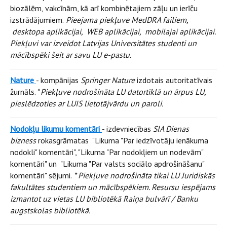
biozālēm, vakcīnām, kā arī kombinētajiem zāļu un ierīču
izstrādājumiem.
Pieejama piekļuve MedDRA failiem,
desktopa aplikācijai, WEB aplikācijai, mobilajai aplikācijai.
Piekļuvi var izveidot Latvijas Universitātes studenti un
mācībspēki šeit ar savu LU e-pastu.
Nature
- kompānijas
Springer Nature
izdotais autoritatīvais
žurnāls. *
Piekļuve nodrošināta LU datortīklā un ārpus LU,
pieslēdzoties ar LUIS lietotājvārdu un paroli.
Nodokļu likumu komentāri
- izdevniecības
SIA Dienas
bizness
rokasgrāmatas "Likuma "Par iedzīvotāju ienākuma
nodokli" komentāri", "Likuma "Par nodokļiem un nodevām"
komentāri" un "Likuma "Par valsts sociālo apdrošināšanu"
komentāri" sējumi.
* Piekļuve nodrošināta tikai LU Juridiskās
fakultātes studentiem un mācībspēkiem. Resursu iespējams
izmantot uz vietas LU bibliotēkā Raiņa bulvārī / Banku
augstskolas bibliotēkā.