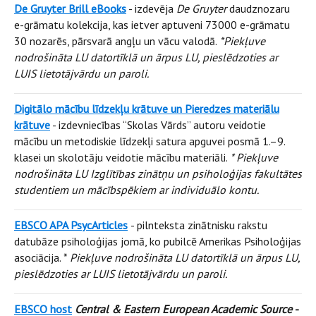
De Gruyter Brill eBooks
- izdevēja
De Gruyter
daudznozaru
e-grāmatu kolekcija, kas ietver aptuveni 73000 e-grāmatu
30 nozarēs, pārsvarā angļu un vācu valodā.
*Piekļuve
nodrošināta LU datortīklā un ārpus LU, pieslēdzoties ar
LUIS lietotājvārdu un paroli.
Digitālo mācību līdzekļu krātuve un Pieredzes materiālu
krātuve
- izdevniecības “Skolas Vārds” autoru veidotie
mācību un metodiskie līdzekļi satura apguvei posmā 1.–9.
klasei un skolotāju veidotie mācību materiāli.
* Piekļuve
nodrošināta LU Izglītības zinātņu un psiholoģijas fakultātes
studentiem un mācībspēkiem ar individuālo kontu.
EBSCO APA PsycArticles
- pilnteksta zinātnisku rakstu
datubāze psiholoģijas jomā, ko pubilcē Amerikas Psiholoģijas
asociācija. *
Piekļuve nodrošināta LU datortīklā un ārpus LU,
pieslēdzoties ar LUIS lietotājvārdu un paroli.
EBSCO host
Central & Eastern European Academic Source
-