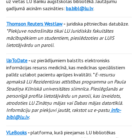
uz vietas LU Banku augstskolas bibliotēkā. Jautājumu
gadījumā aicinām sazināties:
ba.bibl@lu.lv
.
Thomson Reuters Westlaw
-
juridiska pētniecības datubāze.
*Piekļuve nodrošināta tikai LU Juridiskās fakultātes
mācībspēkiem un studentiem, pieslēdzoties ar LUIS
lietotājvārdu un paroli.
UpToDate
-
uz pierādījumiem balstīts elektronisks
informācijas resurss medicīnā, kas medicīnas speciālistiem
palīdz uzlabot pacientu aprūpes kvalitāti. *
E-resursu
apmaksā LU Rezidentūras attīstības programma un Paula
Stradiņa Klīniskā universitātes slimnīca. Pieslēgšanās ar
personīgā profila lietotājvārdu un paroli, kas izveidots,
atrodoties LU Zinātņu mājas vai Dabas mājas datortīklā.
Informāciju par piekļuvi jautāt, rakstot uz e-pastu
info-
bibl@lu.lv
.
VLeBooks
-
platforma, kurā pieejamas LU bibliotēkas