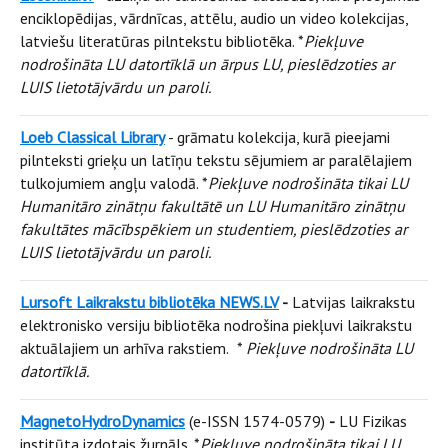
enciklopēdijas, vārdnīcas, attēlu, audio un video kolekcijas,
latviešu literatūras pilntekstu bibliotēka. *
Piekļuve
nodrošināta LU datortīklā un ārpus LU, pieslēdzoties ar
LUIS lietotājvārdu un paroli.
Loeb Classical Library
- grāmatu kolekcija, kurā pieejami
pilnteksti grieķu un latīņu tekstu sējumiem ar paralēlajiem
tulkojumiem angļu valodā. *
Piekļuve nodrošināta tikai LU
Humanitāro zinātņu fakultātē un LU Humanitāro zinātņu
fakultātes mācībspēkiem un studentiem, pieslēdzoties ar
LUIS lietotājvārdu un paroli.
Lursoft Laikrakstu bibliotēka NEWS.LV
-
Latvijas laikrakstu
elektronisko versiju bibliotēka nodrošina piekļuvi
laikrakstu
aktuālajiem un arhīva rakstiem.
*
Piekļuve nodrošināta LU
datortīklā.
MagnetoHydroDynamics
(e-ISSN 1574-0579)
-
LU Fizikas
institūta izdotais žurnāls. *
Piekļuve nodrošināta tikai LU