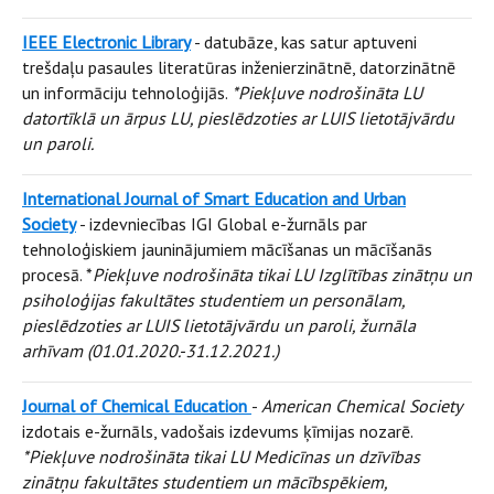
IEEE Electronic Library
- datubāze, kas satur aptuveni
trešdaļu pasaules literatūras inženierzinātnē, datorzinātnē
un informāciju tehnoloģijās.
*Piekļuve nodrošināta LU
datortīklā un ārpus LU, pieslēdzoties ar LUIS lietotājvārdu
un paroli.
International Journal of Smart Education and Urban
Society
- izdevniecības IGI Global e-žurnāls par
tehnoloģiskiem jauninājumiem mācīšanas un mācīšanās
procesā. *
Piekļuve nodrošināta tikai LU Izglītības zinātņu un
psiholoģijas fakultātes studentiem un personālam,
pieslēdzoties ar LUIS lietotājvārdu un paroli, žurnāla
arhīvam (01.01.2020.-31.12.2021.)
Journal of Chemical Education
-
American Chemical Society
izdotais e-žurnāls, vadošais izdevums ķīmijas nozarē.
*Piekļuve nodrošināta tikai LU Medicīnas un dzīvības
zinātņu fakultātes studentiem un mācībspēkiem,