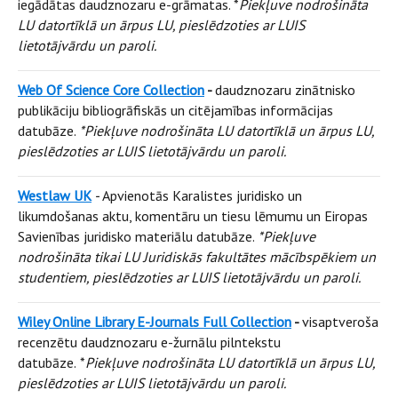
iegādātas daudznozaru e-grāmatas. *
Piekļuve nodrošināta
LU datortīklā un ārpus LU, pieslēdzoties ar LUIS
lietotājvārdu un paroli.
Web Of Science Core Collection
-
daudznozaru zinātnisko
publikāciju bibliogrāfiskās un citējamības informācijas
datubāze.
*Piekļuve nodrošināta LU datortīklā un ārpus LU,
pieslēdzoties ar LUIS lietotājvārdu un paroli.
Westlaw UK
-
Apvienotās Karalistes juridisko un
likumdošanas aktu, komentāru un tiesu lēmumu un Eiropas
Savienības juridisko materiālu datubāze.
*Piekļuve
nodrošināta tikai LU Juridiskās fakultātes mācībspēkiem un
studentiem, pieslēdzoties ar LUIS lietotājvārdu un paroli.
Wiley Online Library E-Journals Full Collection
-
visaptveroša
recenzētu daudznozaru e-žurnālu pilntekstu
datubāze.
*
Piekļuve nodrošināta LU datortīklā un ārpus LU,
pieslēdzoties ar LUIS lietotājvārdu un paroli.