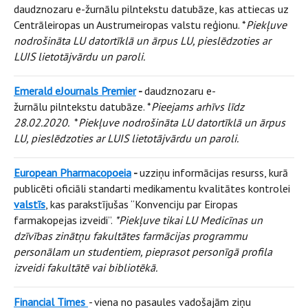
daudznozaru e-žurnālu pilntekstu datubāze, kas attiecas uz
Centrāleiropas un Austrumeiropas valstu reģionu. *
Piekļuve
nodrošināta LU datortīklā un ārpus LU, pieslēdzoties ar
LUIS lietotājvārdu un paroli.
Emerald eJournals Premier
-
daudznozaru e-
žurnālu pilntekstu datubāze. *
Pieejams arhīvs līdz
28.02.2020.
*
Piekļuve nodrošināta LU datortīklā un ārpus
LU, pieslēdzoties ar LUIS lietotājvārdu un paroli.
European Pharmacopoeia
-
uzziņu informācijas resurss, kurā
publicēti oficiāli standarti medikamentu kvalitātes kontrolei
valstīs
, kas parakstījušas “Konvenciju par Eiropas
farmakopejas izveidi”.
*Piekļuve tikai LU Medicīnas un
dzīvības zinātņu fakultātes farmācijas programmu
personālam un studentiem, pieprasot personīgā profila
izveidi fakultātē vai bibliotēkā.
Financial Times
-
viena no pasaules vadošajām ziņu