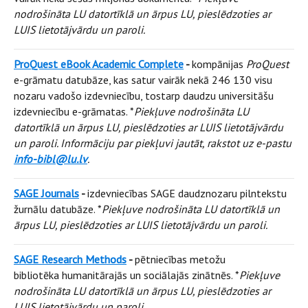
nodrošināta LU datortīklā un ārpus LU, pieslēdzoties ar
LUIS lietotājvārdu un paroli.
ProQuest eBook Academic Complete
-
kompānijas
ProQuest
e-grāmatu datubāze, kas satur vairāk nekā 246 130 visu
nozaru vadošo izdevniecību, tostarp daudzu universitāšu
izdevniecību e-grāmatas. *
Piekļuve nodrošināta LU
datortīklā un ārpus LU, pieslēdzoties ar LUIS lietotājvārdu
un paroli. Informāciju par piekļuvi jautāt, rakstot uz e-pastu
info-bibl@lu.lv
.
SAGE Journals
-
izdevniecības SAGE daudznozaru pilntekstu
žurnālu datubāze. *
Piekļuve nodrošināta LU datortīklā un
ārpus LU, pieslēdzoties ar LUIS lietotājvārdu un paroli.
SAGE Research Methods
-
pētniecības metožu
bibliotēka humanitārajās un sociālajās zinātnēs. *
Piekļuve
nodrošināta LU datortīklā un ārpus LU, pieslēdzoties ar
LUIS lietotājvārdu un paroli.