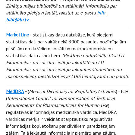
Zinātņu mājas bibliotēkā un attālināti. Informāciju par
attālināto piekļuvi jautāt, rakstot uz e-pastu
info-
bibl@lu.lv
.
MarketLine
- statistikas datu datubāze, kurā pieejami
statistikas dati par vairāk nekā 3000 pasaules nozīmīgajām
pilsētām no dažādiem sociāli un makroekonomiskiem
statistikas datu aspektiem.
*Piekļuve nodrošināta tikai LU
Ekonomikas un sociālo zinātņu fakultātē un LU
Ekonomikas un sociālo zinātņu fakutātes studentiem un
mācībspēkiem, pieslēdzoties ar LUIS lietotājvārdu un paroli.
MedDRA
-
(
Medical Dictionary for Regulatory Activities
) - ICH
(
International Council for Harmonisation of Technical
Requirements for Pharmaceuticals for Human Use
)
regulatīvās informācijas medicīniskā vārdnīca. MedDRA
vārdnīcas mērķis ir veicināt starptautisku regulatīvās
informācijas koplietošanu par cilvēkiem paredzētajām
zālēm. Tajā iekļautā informācija ir piemērojama zālēm,