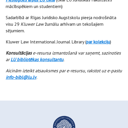
mācībspēkiem un studentiem)
Sadarbībā ar Rīgas Juridisko Augstskolu pieeja nodrošināta
visu 29
Kluwer Law
žurnālu arhīvam un tekošajiem
sējumiem.
Kluwer Law International Journal Library (
par kolekciju
)
Konsultācijas
e-resursa izmantošanā var saņemt, sazinoties
ar
LU bibliotēkas konsultantu
.
Aicinām izteikt atsauksmes
par e-resursu, rakstot uz e-pastu
info-bibl@lu.lv
.