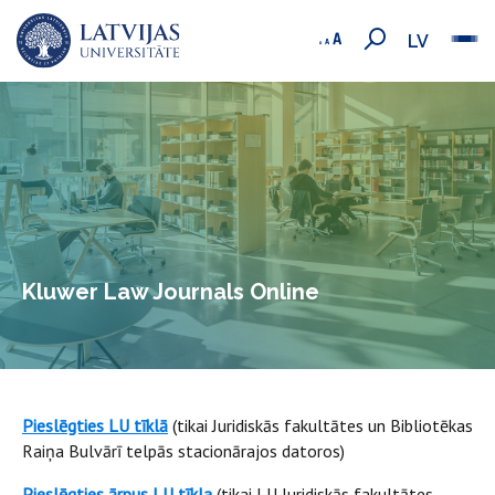
LV
Kluwer Law Journals Online
Pieslēgties LU tīklā
(tikai Juridiskās fakultātes un Bibliotēkas
Raiņa Bulvārī telpās stacionārajos datoros)
Pieslēgties ārpus LU tīkla
(tikai LU Juridiskās fakultātes