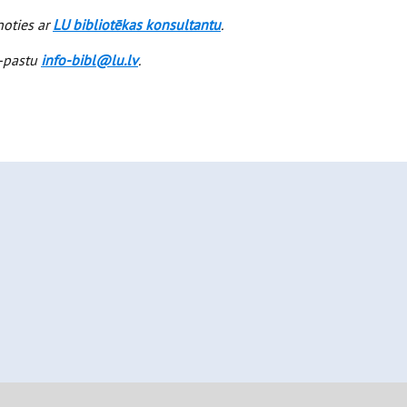
noties ar
LU bibliotēkas konsultantu
.
e-pastu
info-bibl@lu.lv
.