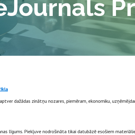
eJournals P
īkla
s aptver dažādas zinātņu nozares, piemēram, ekonomiku, uzņēmējdarb
as līgums. Piekļuve nodrošināta tikai datubāzē esošiem materiāliem