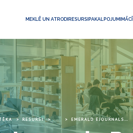
MEKLĒ UN ATRODI
RESURSI
PAKALPOJUMI
MĀC
OTĒKA
RESURSI
...
EMERALD EJOURNALS PREMIER