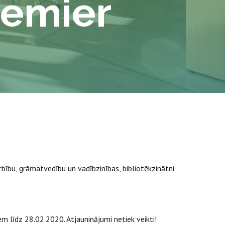
remier
ību, grāmatvedību un vadībzinības, bibliotēkzinātni
 līdz 28.02.2020. Atjauninājumi netiek veikti!