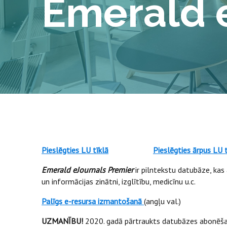
Emerald 
Pieslēgties LU tīklā
Pieslēgties ārpus LU t
Emerald eJournals Premier
ir pilntekstu datubāze, ka
un informācijas zinātni, izglītību, medicīnu u.c.
Palīgs e-resursa izmantošanā
(angļu val.)
UZMANĪBU!
2020. gadā pārtraukts datubāzes abonēšan