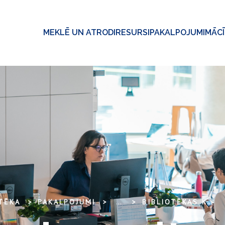
MEKLĒ UN ATRODI
RESURSI
PAKALPOJUMI
MĀC
OTĒKA
PAKALPOJUMI
...
BIBLIOTĒKAS KONSULTANTS