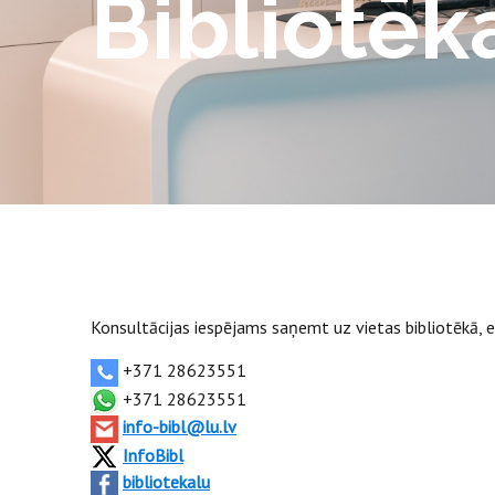
Bibliotēk
Konsultācijas iespējams saņemt uz vietas bibliotēkā, e
+371 28623551
+371 28623551
info-bibl@lu.lv
InfoBibl
bibliotekalu