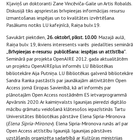
Kļaviņš un doktoranti Zane Vincēviča-Gaile un Artis Robalds.
Diskusijā tiks apspriestas brīvpieejas informācijas resursu
izmantošanas iespējas un to kvalitātes izvērtēšana.
Pasākums notiks LU kafejnīcā, Raiņa bulv.19.
Savukārt piektdien,
26. oktobrī, plkst. 10.00
. Mazajā aulā,
Raiņa bulv. 19, ikviens interesents varēs piedalīties seminārā
„Brīvpieejas e-resursu publicēšana: iespējas un attīstība”
.
Seminārā par projekta OpenAIRE 2012. gada aktualitātēm
un projektu OpenAIREplus informēs LU Bibliotēkas
bibliotekāre Aija Putniņa. LU Bibliotēkas galvenā bibliotekāre
Sandra Ranka pastāstīs par jaunākajām aktivitātēm Open
Access jomā Eiropas Savienībā, kā arī informēs par
plānotajām Open Access nostādnēm ES ietvarprogrammā
Apvārsnis 2020. Ar kaimiņvalsts Igaunijas pieredzi digitālo
mācību grāmatu veidošanā klātesošos iepazīstinās Tartu
Universitātes Bibliotēkas pārstāve Elena Sipria-Mironova
(
Elena Sipria-Mironov
). Elena Sipria-Mironova runās arī par
Open Access attīstību Igaunijā. Igaunijas pārstāves
uzstāšanās organizēta sadarbībā ar Kultūras ministrijas