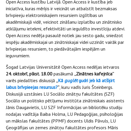
Open Access kustību Latvijā. Open Access ir kustība jeb
iniciatīva, kuras mērķis ir veicināt un atbalstīt bezmaksas
brīvpieeju elektroniskajiem resursiem izglītības un
akadēmiskajā vidē, veicinot zināšanu izplatību un zinātnisko
atklājumu ietekmi, efektivitāti un ieguldīto investīciju atdevi.
Open Access nedēļa pasaulē notiek jau sesto gadu, sniedzot
iespēju akadēmiskajai un zinātniskajai videi uzzināt vairāk par
brīvpieejas resursiem, to piedāvātajām iespējām un
ieguvumiem.
Šogad Latvijas Universitātē Open Access nedēļas ietvaros
24. oktobrī, plkst. 18.00
pasākumā
„Zinātnes kafejnīca”
varēs piedalīties diskusijā
„
Kā
guglēt
gudri jeb kā atšķirt
labus brīvpieejas resursus?
”
, kuru vadīs Juris Šteinbergs.
Diskusijā uzstāsies LU Sociālo zinātņu fakultātes (SZF)
Sociālo un politisko pētījumu institūta zinātniskais asistents
Jānis Daugavietis, LU SZF Informācijas un bibliotēku studiju
nodaļas vadītāja Baiba Holma, LU Pedagoģijas, psiholoģijas
un mākslas fakultātes (PPMF) docents Uldis Pāvuls, LU
Ģeogrāfijas un zemes zinātņu fakultātes profesors Māris