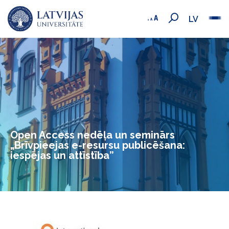
LV
Open Access nedēļa un seminārs
„Brīvpieejas e-resursu publicēšana:
iespējas un attīstība”