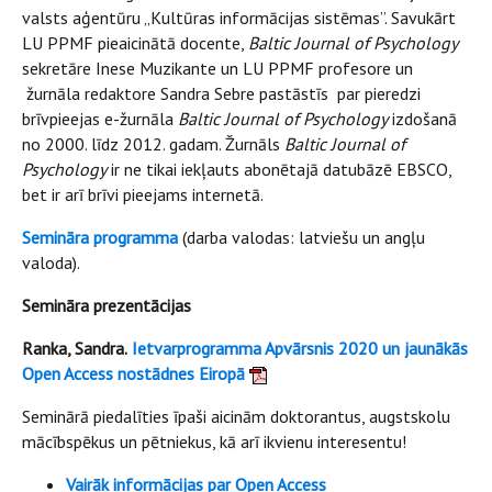
valsts aģentūru „Kultūras informācijas sistēmas”. Savukārt
LU PPMF pieaicinātā docente,
Baltic Journal of Psychology
sekretāre Inese Muzikante un LU PPMF profesore un
žurnāla redaktore Sandra Sebre pastāstīs par pieredzi
brīvpieejas e-žurnāla
Baltic Journal of Psychology
izdošanā
no 2000. līdz 2012. gadam. Žurnāls
Baltic Journal of
Psychology
ir ne tikai iekļauts abonētajā datubāzē EBSCO,
bet ir arī brīvi pieejams internetā.
Semināra programma
(darba valodas: latviešu un angļu
valoda).
Semināra prezentācijas
Ranka, Sandra.
Ietvarprogramma Apvārsnis 2020 un jaunākās
Open Access nostādnes Eiropā
Seminārā piedalīties īpaši aicinām doktorantus, augstskolu
mācībspēkus un pētniekus, kā arī ikvienu interesentu!
Vairāk informācijas par Open Access