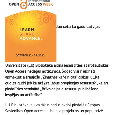
Jau ceturto gadu Latvijas
Universitāte (LU) Bibliotēka aicina iesaistīties starptautiskās
Open Access nedēļas notikumos. Šogad visi ir aicināti
apmeklēt aizraujošu „Zinātnes kafejnīcas” diskusiju „Kā
guglēt gudri jeb kā atšķirt labus brīvpieejas resursus?”, kā arī
piedalīties seminārā „Brīvpieejas e-resursu publicēšana:
iespējas un attīstība”.
LU Bibliotēka jau vairākus gadus aktīvi piedalās Eiropas
Savienības Open Access atbalsta projektos un popularizē