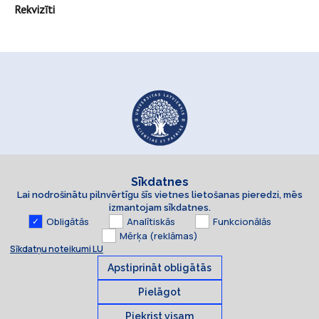
Rekvizīti
Sīkdatnes
Lai nodrošinātu pilnvērtīgu šīs vietnes lietošanas pieredzi, mēs
izmantojam sīkdatnes.
Obligātās
Analītiskās
Funkcionālās
Mērķa (reklāmas)
Sīkdatņu noteikumi LU
Apstiprināt obligātās
Pielāgot
Piekrist visam