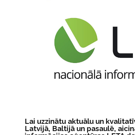
Lai uzzinātu aktuālu un kvalita
Latvijā, Baltijā un pasaulē, aic