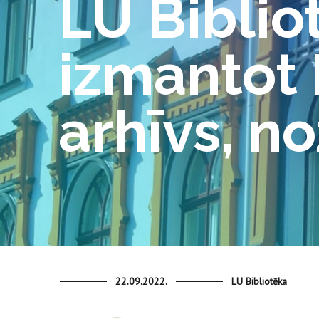
LU Biblio
izmantot 
arhīvs, no
22.09.2022.
LU Bibliotēka