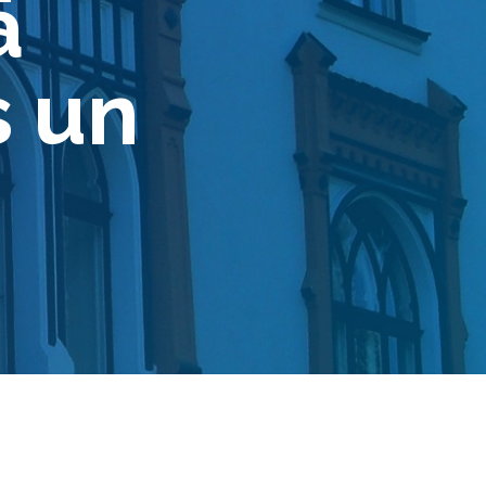
ā
s un