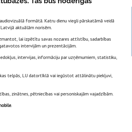
tubāzes. Tās būs noderīgas
 audiovizuālā formātā. Katru dienu viegli pārskatāmā veidā
r Latvijā aktuālām norisēm.
 izmantot, lai izpētītu savas nozares attīstību, sadarbības
agatavotos intervijām un prezentācijām.
viedokļus, intervijas, informāciju par uzņēmumiem, statistiku,
s telpās, LU datortīklā vai iegūstot attālinātu piekļuvi,
tības, zinātnes, pētniecības vai personiskajām vajadzībām.
mobile
.