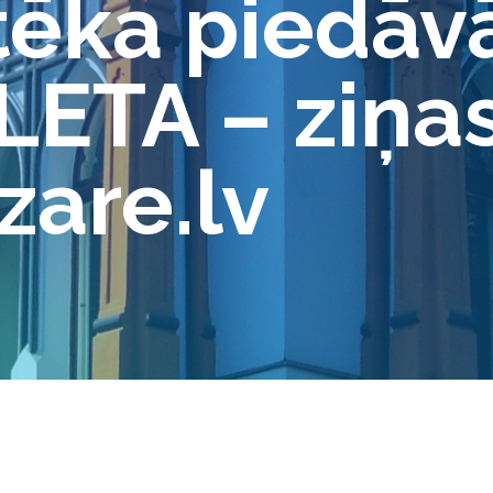
tēka piedāv
LETA – ziņa
zare.lv