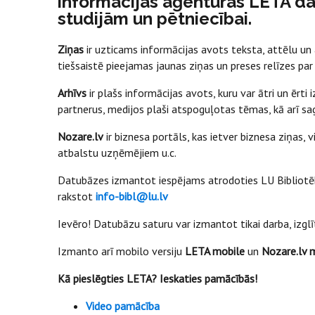
informācijas aģentūras LETA da
studijām un pētniecībai.
Ziņas
ir uzticams informācijas avots teksta, attēlu un
tiešsaistē pieejamas jaunas ziņas un preses relīzes pa
Arhīvs
ir plašs informācijas avots, kuru var ātri un ērti
partnerus, medijos plaši atspoguļotas tēmas, kā arī s
Nozare.lv
ir biznesa portāls, kas ietver biznesa ziņas, 
atbalstu uzņēmējiem u.c.
Datubāzes izmantot iespējams atrodoties LU Bibliotēka
rakstot
info-bibl@lu.lv
Ievēro! Datubāzu saturu var izmantot tikai darba, izglī
Izmanto arī mobilo versiju
LETA mobile
un
Nozare.lv 
Kā pieslēgties LETA? Ieskaties pamācībās!
Video pamācība