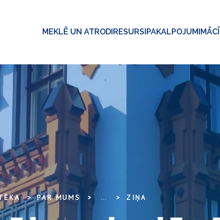
MEKLĒ UN ATRODI
RESURSI
PAKALPOJUMI
MĀC
OTĒKA
PAR MUMS
...
ZIŅA