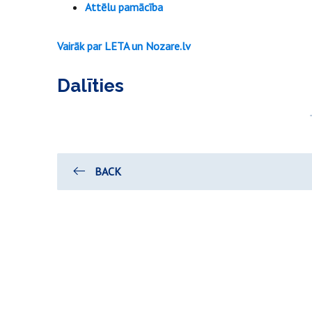
Attēlu pamācība
Vairāk par LETA un Nozare.lv
Dalīties
BACK