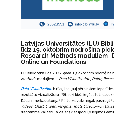
Latvijas Universitātes (LU) Bib
līdz 19. oktobrim nodrošina pie
Research Methods moduļiem- Da
Online un Foundations.
LU Bibliotēka līdz 2022. gada 19. oktobrim nodrošina 
Methods
moduļiem –
Data Visualization, Doing Rese
Data Visualization
ir rīks, kas ļauj pētniekiem iepazīt
rezultātu vizualizāciju. Pētnieki bieži iegūst ļoti daudz
Kāda ir mērķauditorija? Kā to visveiksmīgāk pasniegt?
Videos, Chart, Expert insights, Tools Directory
un
Datas
diagramma vai tabula vislabāk atspoguļo iegūtos datu