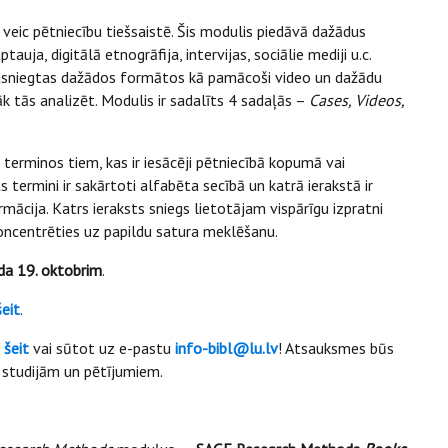
i veic pētniecību tiešsaistē. Šis modulis piedāvā dažādus
ja, digitālā etnogrāfija, intervijas, sociālie mediji u.c.
pasniegtas dažādos formātos kā pamācoši video un dažādu
k tās analizēt. Modulis ir sadalīts 4 sadaļās –
Cases, Videos,
terminos tiem, kas ir iesācēji pētniecībā kopumā vai
termini ir sakārtoti alfabēta secībā un katrā ierakstā ir
mācija. Katrs ieraksts sniegs lietotājam vispārīgu izpratni
ncentrēties uz papildu satura meklēšanu.
da 19. oktobrim
.
šeit
.
o
šeit
vai sūtot uz e-pastu
info-bibl@lu.lv
! Atsauksmes būs
u studijām un pētījumiem.