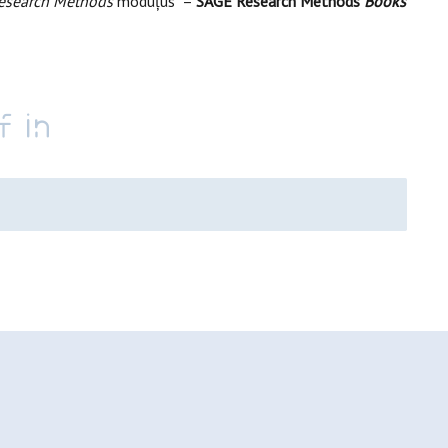
esearch Methods
moduļus –
SAGE Research Methods
Books