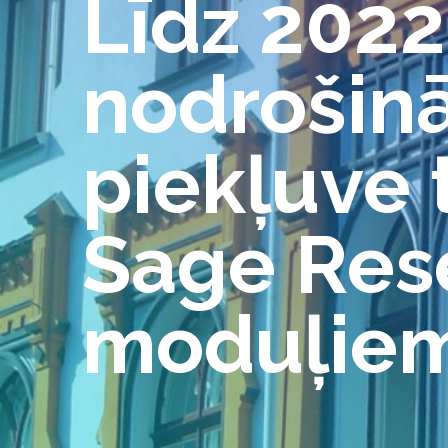
Līdz 2022
nodrošin
piekļuve 
Sage Res
moduļie