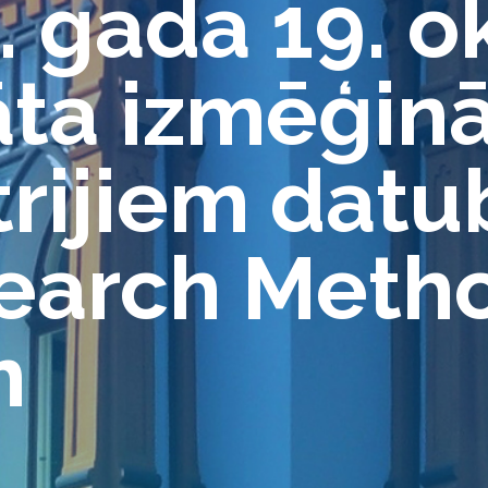
. gada 19. 
āta izmēģin
trijiem dat
earch Meth
m