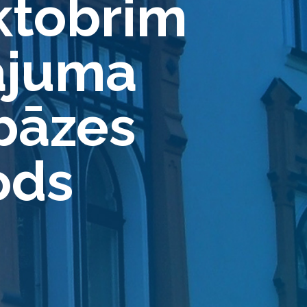
oktobrim
ājuma
ubāzes
ods