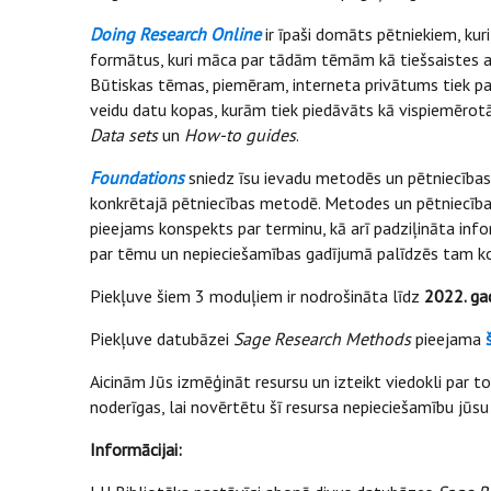
Doing Research Online
ir īpaši domāts pētniekiem, kur
formātus, kuri māca par tādām tēmām kā tiešsaistes aptau
Būtiskas tēmas, piemēram, interneta privātums tiek 
veidu datu kopas, kurām tiek piedāvāts kā vispiemērotā
Data sets
un
How-to guides
.
Foundations
sniedz īsu ievadu metodēs un pētniecības 
konkrētajā pētniecības metodē. Metodes un pētniecības 
pieejams konspekts par terminu, kā arī padziļināta infor
par tēmu un nepieciešamības gadījumā palīdzēs tam ko
Piekļuve šiem 3 moduļiem ir nodrošināta līdz
2022. ga
Piekļuve datubāzei
Sage Research Methods
pieejama
Aicinām Jūs izmēģināt resursu un izteikt viedokli par t
noderīgas, lai novērtētu šī resursa nepieciešamību jūs
Informācijai: