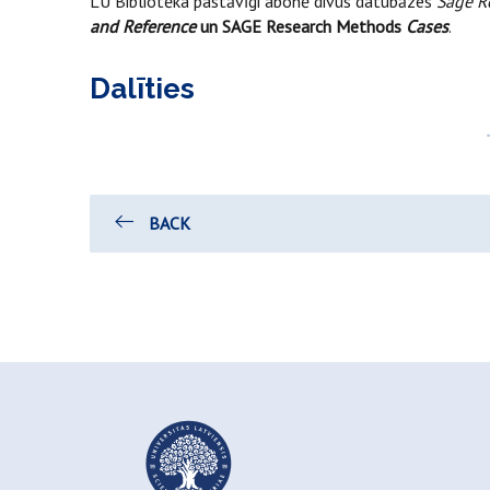
LU Bibliotēka pastāvīgi abonē divus datubāzes
Sage R
and Reference
un SAGE Research Methods
Cases
.
Dalīties
BACK