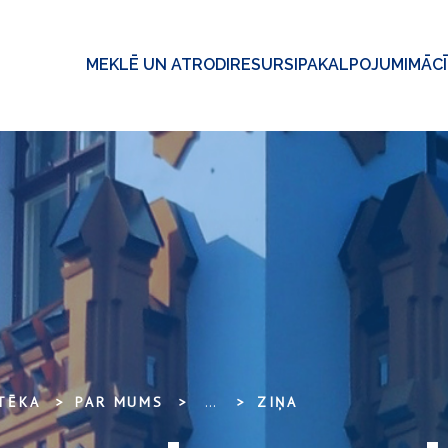
MEKLĒ UN ATRODI
RESURSI
PAKALPOJUMI
MĀC
OTĒKA
PAR MUMS
...
ZIŅA