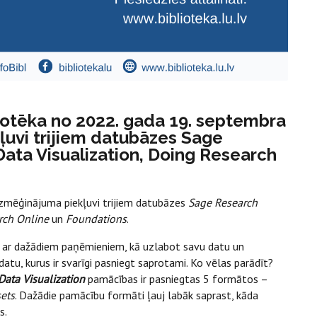
liotēka no 2022. gada 19. septembra
kļuvi trijiem datubāzes Sage
ta Visualization, Doing Research
izmēģinājuma piekļuvi trijiem datubāzes
Sage Research
arch Online
un
Foundations
.
ies ar dažādiem paņēmieniem, kā uzlabot savu datu un
 datu, kurus ir svarīgi pasniegt saprotami. Ko vēlas parādīt?
Data Visualization
pamācības ir pasniegtas 5 formātos –
ets
. Dažādie pamācību formāti ļauj labāk saprast, kāda
s.