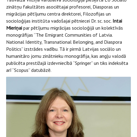
zinātņu fakultātes asociētajai profesorei, Diasporas un
migrācijas pētījumu centra direktorei, Filozofijas un
socioloģijas institūta vadošajai pētniecei Dr. sc. soc.
Intai
Mieriņai
par pētījumu migrācijas socioloģijā un kolektīvās
monogrāfijas “The Emigrant Communities of Latvia.
National Identity, Transnational Belonging, and Diaspora
Politics” izstrādes vadību. Tā ir pirmā Latvijas sociālo un
humanitāro jomu zinātnieku monogrāfija, kas angļu valodā
publicēta prestižajā izdevniecībā “Springer” un tiks indeksēta
arī “Scopus” datubāzē.