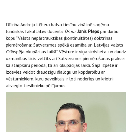
Dītriha Andreja Lēbera balva tiesību zinātnē saņēma
Juridiskās fakultātes docents
Dr. iur.
Jānis Pleps
par darbu
kopu "Valsts nepārtrauktības (kontinuitātes) doktrīnas
piemērošana: Satversmes spēkā esamība un Latvijas valsts
rīcībspēja okupācijas laikā". Vēsture ir viņa sirdslieta, un daudz
uzmanības ticis veltīts arī Satversmes piemērošanas praksei
kā starpkaru periodā, tā arī okupācijas laikā. Šajā izpētē ir
izdevies veidot draudzīgu dialogu un kopdarbību ar
vēsturniekiem, kuru paveiktais ir ļoti noderīgs un krietni
atvieglo tiesībnieku pētījumus.