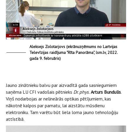
Aleksejs Zolotarjovs (ekrānuzņēmums no Lartvijas
Televīzijas raidījuma "Rīta Panorāma", lsm.lv, 2022.
gada 9. februāris)
Jauno zinātnieku balvu par aizvadītā gada sasniegumiem
saņēma LU CFI vadošais pētnieks
Dr. phys.
Arturs Bundulis
.
Viņš nodarbojas ar nelineārās optikas pētījumiem, kas
nākotnē kalpos par pamatu, lai aizstātu mūsdienu
elektroniku. Tam varētu būt liela loma jauno tehnoloģiju
attīstībā.