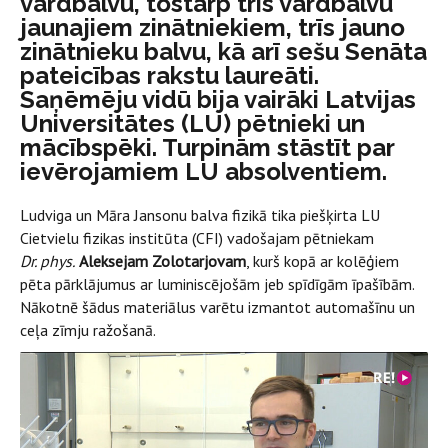
vārdbalvu, tostarp trīs vārdbalvu
jaunajiem zinātniekiem, trīs jauno
zinātnieku balvu, kā arī sešu Senāta
pateicības rakstu laureāti.
Saņēmēju vidū bija vairāki Latvijas
Universitātes (LU) pētnieki un
mācībspēki. Turpinām stāstīt par
ievērojamiem LU absolventiem.
Ludviga un Māra Jansonu balva fizikā tika piešķirta LU
Cietvielu fizikas institūta (CFI) vadošajam pētniekam
Dr. phys.
Aleksejam Zolotarjovam
, kurš kopā ar kolēģiem
pēta pārklājumus ar luminiscējošām jeb spīdīgām īpašībām.
Nākotnē šādus materiālus varētu izmantot automašīnu un
ceļa zīmju ražošanā.