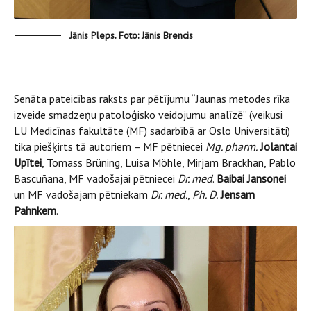
Jānis Pleps. Foto: Jānis Brencis
Senāta pateicības raksts par pētījumu “Jaunas metodes rīka
izveide smadzeņu patoloģisko veidojumu analīzē” (veikusi
LU Medicīnas fakultāte (MF) sadarbībā ar Oslo Universitāti)
tika piešķirts tā autoriem – MF pētniecei
Mg. pharm.
Jolantai
Upītei
, Tomass Brüning, Luisa Möhle, Mirjam Brackhan, Pablo
Bascuñana, MF vadošajai pētniecei
Dr.
med
.
Baibai Jansonei
un MF vadošajam pētniekam
Dr. med.
,
Ph. D.
Jensam
Pahnkem
.