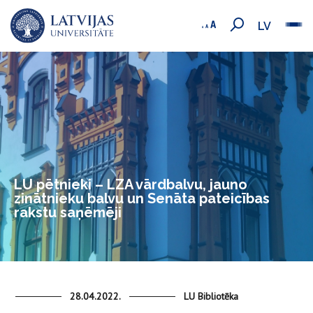
LV
LU pētnieki – LZA vārdbalvu, jauno
zinātnieku balvu un Senāta pateicības
rakstu saņēmēji
28.04.2022.
LU Bibliotēka