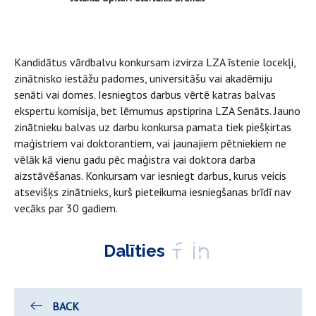
Kandidātus vārdbalvu konkursam izvirza LZA īstenie locekļi,
zinātnisko iestāžu padomes, universitāšu vai akadēmiju
senāti vai domes. Iesniegtos darbus vērtē katras balvas
ekspertu komisija, bet lēmumus apstiprina LZA Senāts. Jauno
zinātnieku balvas uz darbu konkursa pamata tiek piešķirtas
maģistriem vai doktorantiem, vai jaunajiem pētniekiem ne
vēlāk kā vienu gadu pēc maģistra vai doktora darba
aizstāvēšanas. Konkursam var iesniegt darbus, kurus veicis
atsevišķs zinātnieks, kurš pieteikuma iesniegšanas brīdī nav
vecāks par 30 gadiem.
Dalīties
BACK