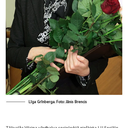
Līga Grīnberga. Foto: Jānis Brencis
Tālivalža Vilciņa vārdbalva socioloģijā piešķirta LU Sociālo