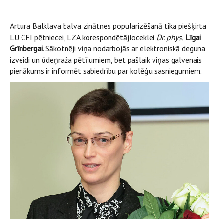
Artura Balklava balva zinātnes popularizēšanā tika piešķirta
LU CFI pētniecei, LZA korespondētājloceklei
Dr.
phys.
Līgai
Grīnbergai
. Sākotnēji viņa nodarbojās ar elektroniskā deguna
izveidi un ūdeņraža pētījumiem, bet pašlaik viņas galvenais
pienākums ir informēt sabiedrību par kolēģu sasniegumiem.