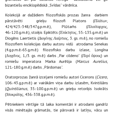
bizantiešu enciklopēdiskā „Svīdas” vārdnīca.
Kolekcijā ar dažādiem filozofiskās prozas žanra darbiem
pārstāvēti grieķu filozofi Platons (
Πλάτων
,
424/423.-348/347.g.p.m.ē.), Plūtarhs (
Πλούταρχος
,
46.-120.g.m.ē.), stoiķis Epiktēts (
Ἐπίκτητος
, 55.-135.g.m.ē.) un
Diogēns Laertietis (
Διογένης Λαέρτιος
, 3. gs. m.ē.), no romiešu
filozofiem kolekcijas darbu autoru vidū atrodama Senekas
(4.g.p.m.ē.-65.g.m.ē.) filozofisko darbu izlase, Longīna
(
Λογγῖνος
, 1./3. gs. m.ē.) darbs „Par cildeno” (
Περὶ ὕψους
) un
romiešu imperatora Marka Aurēlija (
Marcus Aurelius
,
121.-180.g.m.ē.) darbs „Pārdomas”.
Oratorprozas žanrā izceļami romiešu autori Cicerons (
Cicero
,
106.-43.g.p.m.ē.) ar vairākām viņa darbu izlasēm, Kvintiliāns
(
Quintilianus
, 35.-100.g.p.m.ē.) un grieķu retoriķis Isokrāts
(
Ἰσοκράτης
, 436.-338.g.p.m.ē.).
Pētniekiem vērtīgie tā laika komentāri ir atrodami gandrīz
visās minētajās grāmatās, tie pārsvarā ir latīņu, vācu un