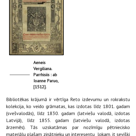
Aeneis
Vergiliana.
Parrhisiis : ab
Ioanne Paruo,
[1512].
Bibliotēkas krājumā ir vērtīga Reto izdevumu un rokrakstu
kolekcija, ko veido grāmatas, kas izdotas līdz 1801. gadam
(svešvalodās), līdz 1830. gadam (latviešu valodā, izdotas
Latvijā), līdz 1855. gadam (latviešu valodā, izdotas
ārzemēs). Tās uzskatāmas par nozīmīgu pētniecisko
materiālu plašam zinātnieku un interesentu lokam, it sevišķi