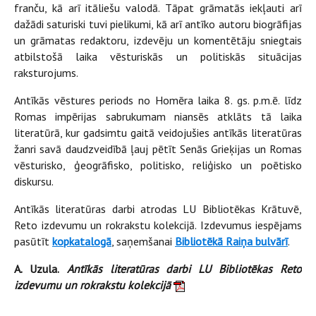
franču, kā arī itāliešu valodā. Tāpat grāmatās iekļauti arī
dažādi saturiski tuvi pielikumi, kā arī antīko autoru biogrāfijas
un grāmatas redaktoru, izdevēju un komentētāju sniegtais
atbilstošā laika vēsturiskās un politiskās situācijas
raksturojums.
Antīkās vēstures periods no Homēra laika 8. gs. p.m.ē. līdz
Romas impērijas sabrukumam niansēs atklāts tā laika
literatūrā, kur gadsimtu gaitā veidojušies antīkās literatūras
žanri savā daudzveidībā ļauj pētīt Senās Grieķijas un Romas
vēsturisko, ģeogrāfisko, politisko, reliģisko un poētisko
diskursu.
Antīkās literatūras darbi atrodas LU Bibliotēkas Krātuvē,
Reto izdevumu un rokrakstu kolekcijā. Izdevumus iespējams
pasūtīt
kopkatalogā
, saņemšanai
Bibliotēkā Raiņa bulvārī
.
A. Uzula
.
Antīkās literatūras darbi LU Bibliotēkas Reto
izdevumu un rokrakstu kolekcijā