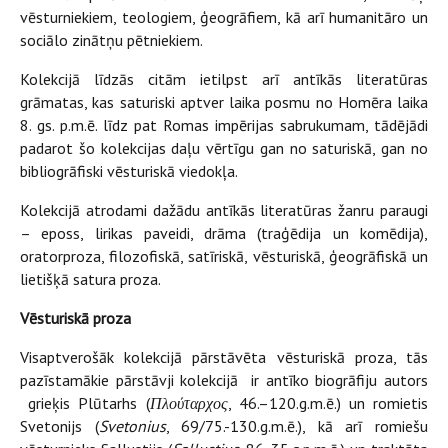
vēsturniekiem, teologiem, ģeogrāfiem, kā arī humanitāro un
sociālo zinātņu pētniekiem.
Kolekcijā līdzās citām ietilpst arī antīkās literatūras
grāmatas, kas saturiski aptver laika posmu no Homēra laika
8. gs. p.m.ē. līdz pat Romas impērijas sabrukumam, tādējādi
padarot šo kolekcijas daļu vērtīgu gan no saturiskā, gan no
bibliogrāfiski vēsturiskā viedokļa.
Kolekcijā atrodami dažādu antīkās literatūras žanru paraugi
– eposs, lirikas paveidi, drāma (traģēdija un komēdija),
oratorproza, filozofiskā, satīriskā, vēsturiskā, ģeogrāfiskā un
lietišķā satura proza.
Vēsturiskā proza
Visaptverošāk kolekcijā pārstāvēta vēsturiskā proza, tās
pazīstamākie pārstāvji kolekcijā ir antīko biogrāfiju autors
grieķis Plūtarhs (
Πλούταρχος
, 46.–120.g.m.ē.) un romietis
Svetonijs (
Svetonius
, 69/75.-130.g.m.ē.), kā arī romiešu