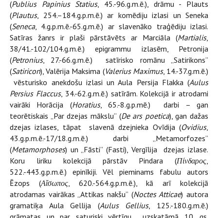
(
Publius Papinius Statius
, 45.-96.g.m.ē.), drāmu - Plauts
(
Plautus
, 254.–184.g.p.m.ē.) ar komēdiju izlasi un Seneka
(
Seneca
, 4.g.p.m.ē.-65.g.m.ē.) ar slavenāko traģēdiju izlasi.
Satīras žanrs ir plaši pārstāvēts ar Marciāla (
Martialis
,
38/41.-102/104.g.m.ē.) epigrammu izlasēm, Petronija
(
Petronius
, 27.-66.g.m.ē.) satīrisko romānu „Satirikons”
(
Satiricon
), Valērija Maksima (
Valerius Maximus
, 14.-37.g.m.ē.)
vēsturisko anekdošu izlasi un Aula Persija Flakka (
Aulus
Persius Flaccus
, 34.-62.g.m.ē.) satīrām. Kolekcijā ir atrodami
vairāki Horācija (
Horatius
, 65.-8.g.p.mē.) darbi – gan
teorētiskais „Par dzejas mākslu” (
De ars poetica
), gan dažas
dzejas izlases, tāpat slavenā dzejnieka Ovīdija (
Ovidius
,
43.g.p.m.ē.-17/18.g.m.ē.) darbi „Metamorfozes”
(
Metamorphoses
) un „Fāsti” (Fasti), Vergīlija dzejas izlase.
Koru liriku kolekcijā pārstāv Pindara (
Πίνδαρος
,
522.-443.g.p.m.ē.) epinīkiji. Vēl pieminams fabulu autors
Ēzops (
Αἴσωπος
, 620.-564.g.p.m.ē.), kā arī kolekcijā
atrodamas vairākas „Attikas nakšu” (
Noctes Atticae
) autora
gramatiķa Aula Gellija (
Aulus Gellius
, 125.-180.g.m.ē.)
grāmatas un par saturiski vērtīgu uzskatāmā 10. gs.