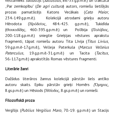
vēsturnieks Sallustijs (
Sallustius
, 86.-35.g.p.m.ē.) un traktāta
„Par zemkopību” (
De agri cultura
) autors, romiešu lietišķās
prozas pamatlicējs Katons Vecākais (
Cato Maior
,
234.-149.g.p.m.ē.). Kolekcijā atrodami grieķu autoru
Hērodota (
Ἡρόδοτος
, 484.-425. g.p.m.ē.), Tukidīda
(
Θουκυδίδης
, 460.-395.g.p.m.ē.) un Polībija (
Πολύβιος
,
200.-118.g.p.m.ē.) sniegtie Grieķijas vēstures aprakstu
fragmenti, tāpat romiešu autoru Tita Līvija (
Titus Livius
,
59.g.p.m.ē-17.g.m.ē.), Velleja Paterkula (
Marcus Velleius
Paterculus
, 19.g.p.m.ē.-31.g.m.ē.) un Tacita (
Tacitus
,
56.-117.g.m.ē.) aprakstītās Romas vēstures fragmenti.
Literārie žanri
Dažādus literāros žanrus kolekcijā pārstāv liels antīko
autoru skaits. Epiku pārstāv grieķi Homērs
(Ὅμηρος
,
8.gs.p.m.ē.) un Hēsiods (
Ἡσίοδος
, 8.gs.p.m.ē.) un romieši.
Filozofiskā proza
Vergīlijs (
Publius Vergilius Maro
, 70.-19. g.p.m.ē.) un Stacijs