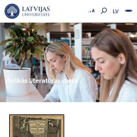
LV
Antīkās literatūras darbi