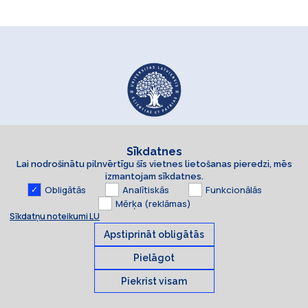
Sīkdatnes
Lai nodrošinātu pilnvērtīgu šīs vietnes lietošanas pieredzi, mēs
izmantojam sīkdatnes.
Obligātās
Analītiskās
Funkcionālās
Mērķa (reklāmas)
Sīkdatņu noteikumi LU
Apstiprināt obligātās
Pielāgot
Piekrist visam
Sīkdatnes
© 2026 Latvijas Universitāte. Visas tiesības aizsargātas