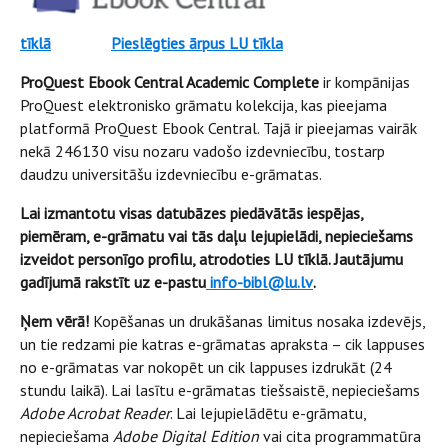
tīklā
Pieslēgties ārpus LU tīkla
ProQuest Ebook Central Academic Complete
ir kompānijas
ProQuest elektronisko grāmatu kolekcija, kas pieejama
platformā ProQuest Ebook Central. Tajā ir pieejamas vairāk
nekā 246130 visu nozaru vadošo izdevniecību, tostarp
daudzu universitāšu izdevniecību e-grāmatas.
Lai izmantotu visas datubāzes piedāvātās iespējas,
piemēram, e-grāmatu vai tās daļu lejupielādi, nepieciešams
izveidot personīgo profilu, atrodoties LU tīklā. Jautājumu
gadījumā rakstīt uz e-pastu
info-bibl@lu.lv
.
Ņem vērā!
Kopēšanas un drukāšanas limitus nosaka izdevējs,
un tie redzami pie katras e-grāmatas apraksta – cik lappuses
no e-grāmatas var nokopēt un cik lappuses izdrukāt (24
stundu laikā). Lai lasītu e-grāmatas tiešsaistē, nepieciešams
Adobe Acrobat Reader
. Lai lejupielādētu e-grāmatu,
nepieciešama
Adobe Digital Edition
vai cita programmatūra