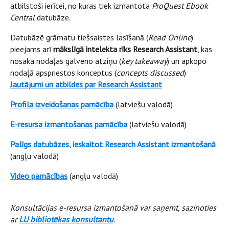
atbilstoši ierīcei, no kuras tiek izmantota
ProQuest Ebook
Central
datubāze.
Datubāzē grāmatu tiešsaistes lasīšanā (
Read Online
)
pieejams arī
mākslīgā intelekta rīks Research Assistant
, kas
nosaka nodaļas galveno atziņu (
key takeaway
) un apkopo
nodaļā apspriestos konceptus (
concepts discussed
)
Jautājumi un atbildes par Research Assistant
Profila izveidošanas pamācība
(latviešu valodā)
E-resursa izmantošanas pamācība
(latviešu valodā)
Palīgs datubāzes, ieskaitot Research Assistant izmantošanā
(angļu valodā)
Video pamācības
(angļu valodā)
Konsultācijas e-resursa izmantošanā var saņemt, sazinoties
ar
LU bibliotēkas konsultantu
.