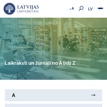
LV
Laikraksti un žurnāli no A līdz Z
A