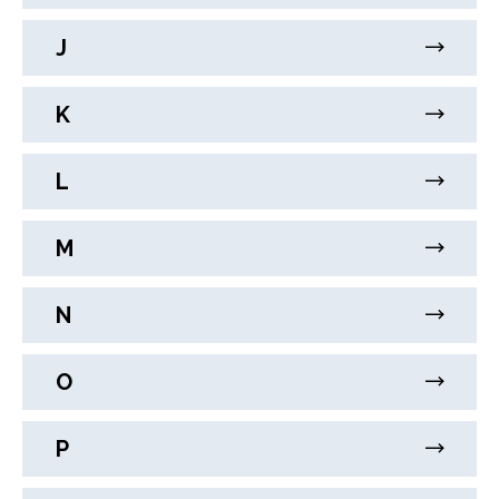
J
K
L
M
N
O
P