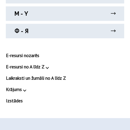
М - Y
Ф - Я
E-resursi nozarēs
E-resursi no A līdz Z
Laikraksti un žurnāli no A līdz Z
Krājums
Izstādes