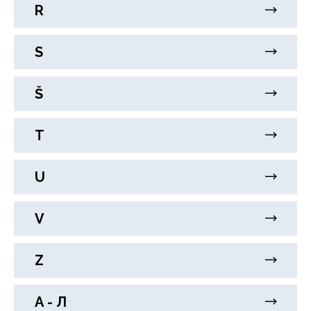
R
S
Š
T
U
V
Z
А - Л