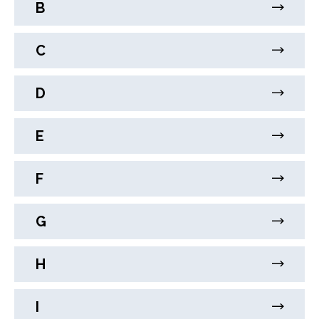
B
C
D
E
F
G
H
I