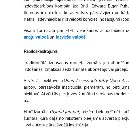
izdevējdarbības kompānijās: Brill, Edward Elgar Publi
līgumos ir noteikts, kuras valsts pārstāvjiem un kāda
Katrai izdevniecībai ir izveidoti konkrēti nosacījumi (t
Visa informācija par EIFL vienošanos ar dažādiem iz
angļu valodā
un
latviešu valodā
.
Papildskaidrojumi:
Tradicionālā izdošanas modeļa žurnāls jeb abonēša
izdošanas izmaksas sedz žurnāla abonētājs vai pircējs.
Atvērtās piekļuves (
Open Access jeb fully Open Acc
autoru pārstāvošā institūcija, piemēram, no pētījuma 
piekļuvē. Atvērtās piekļuves žurnālu izdošanas modeļi
u.c.
Hibrīdžurnāls (
hybrid journal
; reizēm tiek apzīmēts ar
žurnāls, kurā daļa no rakstiem pieejama atvērtā piekļ
i vai autoru pārstāvošā institūcija.