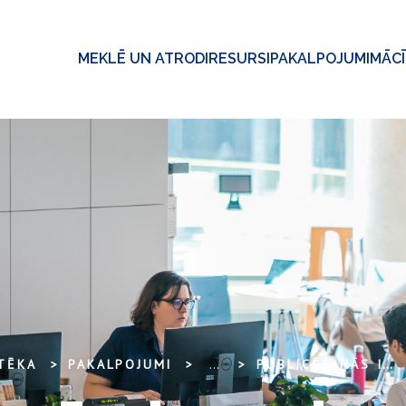
MEKLĒ UN ATRODI
RESURSI
PAKALPOJUMI
MĀC
OTĒKA
PAKALPOJUMI
...
PUBLICĒŠANĀS IZMAKSU ATLAIDES ZINĀTNISKO RAKSTU AUTORIEM