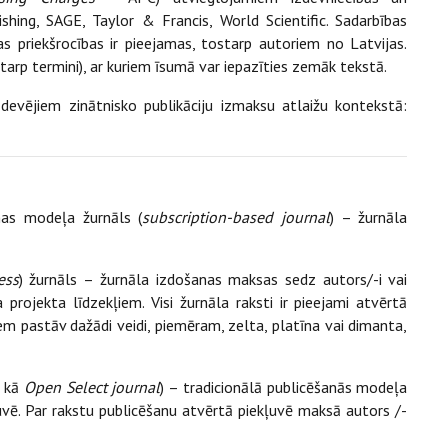
shing, SAGE, Taylor & Francis, World Scientific. Sadarbības
s priekšrocības ir pieejamas, tostarp autoriem no Latvijas.
ostarp termini), ar kuriem īsumā var iepazīties zemāk tekstā.
devējiem zinātnisko publikāciju izmaksu atlaižu kontekstā:
nas modeļa žurnāls (
subscription-based journal
) – žurnāla
ess
) žurnāls – žurnāla izdošanas maksas sedz autors/-i vai
projekta līdzekļiem. Visi žurnāla raksti ir pieejami atvērtā
em pastāv dažādi veidi, piemēram, zelta, platīna vai dimanta,
ī kā
Open Select journal
) – tradicionālā publicēšanās modeļa
uvē. Par rakstu publicēšanu atvērtā piekļuvē maksā autors /-