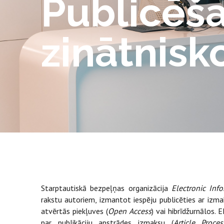
Publicēša
zinātnisk
Starptautiskā bezpeļņas organizācija
Electronic Info
rakstu autoriem, izmantot iespēju publicēties ar izm
atvērtās piekļuves (
Open Access
) vai hibrīdžurnālos.
par publikāciju apstrādes izmaksu (
Article Proce