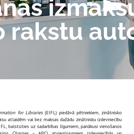
nās izmaksu
o rakstu au
rmation for Libraries
(EIFL) piedāvā pētniekiem, zinātnisko
aksu atlaidēm vai bez maksas dažādu zinātnisku izdevniecību
 EIFL, balstoties uz sadarbības līgumiem, panākusi vienošanos
ssing Charges
– APC) atvieglojumiem izdevniecībās un