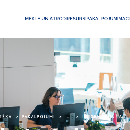
MEKLĒ UN ATRODI
RESURSI
PAKALPOJUMI
MĀC
OTĒKA
PAKALPOJUMI
...
INFORMĀCIJA LATVIJAS UN ĀRVALSTU BIBLIOTĒKĀM