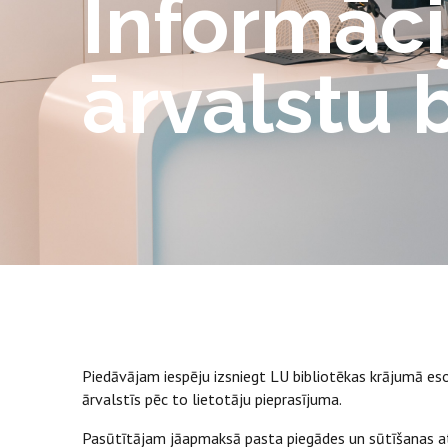
Informāci
ārvalstu 
Piedāvājam iespēju izsniegt LU bibliotēkas krājumā esoš
ārvalstīs pēc to lietotāju pieprasījuma.
Pasūtītājam jāapmaksā pasta piegādes un sūtīšanas atpa