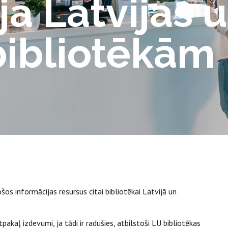
ja Latvijas 
bibliotēkām
os informācijas resursus citai bibliotēkai Latvijā un
kaļ izdevumi, ja tādi ir radušies, atbilstoši LU bibliotēkas