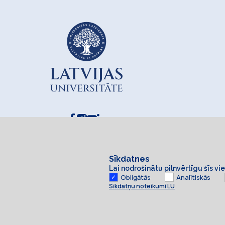
Sīkdatnes
Lai nodrošinātu pilnvērtīgu šīs v
Obligātās
Analītiskās
Sīkdatņu noteikumi LU
Sīkdatnes
© 2026 Latvijas Universitāte. Visas tiesības aizsargātas