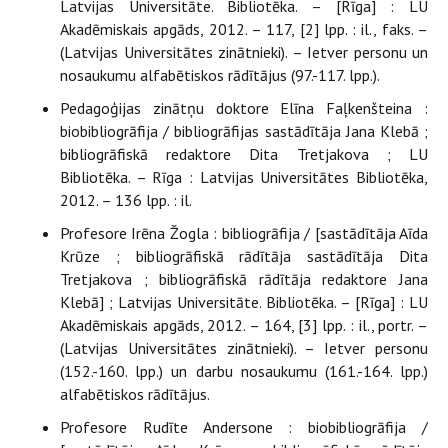
Latvijas Universitāte. Bibliotēka. – [Rīga] : LU
Akadēmiskais apgāds, 2012. – 117, [2] lpp. : il., faks. –
(Latvijas Universitātes zinātnieki). – Ietver personu un
nosaukumu alfabētiskos rādītājus (97.-117. lpp.).
Pedagoģijas zinātņu doktore Elīna Faļkenšteina :
biobibliogrāfija / bibliogrāfijas sastādītāja Jana Klebā ;
bibliogrāfiskā redaktore Dita Tretjakova ; LU
Bibliotēka. – Rīga : Latvijas Universitātes Bibliotēka,
2012. – 136 lpp. : il.
Profesore Irēna Žogla : bibliogrāfija / [sastādītāja Aīda
Krūze ; bibliogrāfiskā rādītāja sastādītāja Dita
Tretjakova ; bibliogrāfiskā rādītāja redaktore Jana
Klebā] ; Latvijas Universitāte. Bibliotēka. – [Rīga] : LU
Akadēmiskais apgāds, 2012. – 164, [3] lpp. : il., portr. –
(Latvijas Universitātes zinātnieki). – Ietver personu
(152.-160. lpp.) un darbu nosaukumu (161.-164. lpp.)
alfabētiskos rādītājus.
Profesore Rudīte Andersone : biobibliogrāfija /