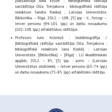
[sastādītāja Aīda Krūze ; bibliogrāfiskā rādītāja
sastādītāja Dita Tretjakova ; bibliogrāfiskā rādītāja
redaktore Sandra Ranka] ; Latvijas Universitāte.
Bibliotēka. – Rīga, 2012. – 108, [3] lpp. : il., fotogr. –
Ietver personu (94.-101. lpp.) un darbu nosaukumu
(102.-108. lpp.) alfabētiskos rādītājus.
Profesors Juris Krūmiņš : biobibliogrāfija /
[bibliogrāfiskā rādītāja sastādītāja Dita Tretjakova ;
bibliogrāfiskā redaktore Jana Klebā] ; Latvijas
Universitāte. [Bibliotēka]. – [Rīga] : LU Akadēmiskais
apgāds, 2012. – 85, [3] lpp. : portr. – (Latvijas
Universitātes zinātnieki). – Ietver personu (63.-74. lpp.)
un darbu nosaukumu (75.-85. lpp.) alfabētisko rādītāju.