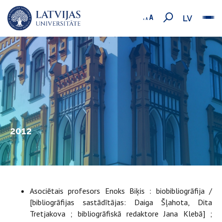
LV
2012
Asociētais profesors Enoks Biķis : biobibliogrāfija /
[bibliogrāfijas sastādītājas: Daiga Šļahota, Dita
Tretjakova ; bibliogrāfiskā redaktore Jana Klebā] ;