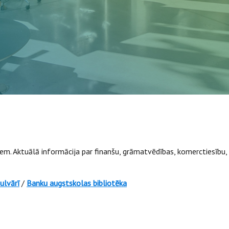
em. Aktuālā informācija par finanšu, grāmatvēdības, komerctiesību,
ulvārī
/
Banku augstskolas bibliotēka