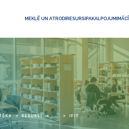
MEKLĒ UN ATRODI
RESURSI
PAKALPOJUMI
MĀC
OTĒKA
RESURSI
...
IFIT