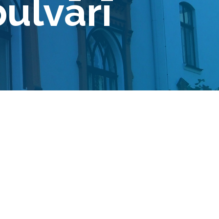
bulvārī