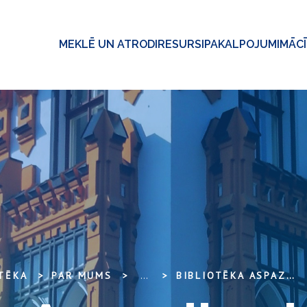
MEKLĒ UN ATRODI
RESURSI
PAKALPOJUMI
MĀC
OTĒKA
PAR MUMS
...
BIBLIOTĒKA ASPAZIJAS BULVĀRĪ