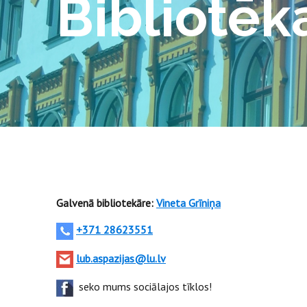
Bibliotēk
Galvenā bibliotekāre:
Vineta Grīniņa
+371 28623551
lub.aspazijas@lu.lv
seko mums sociālajos tīklos!