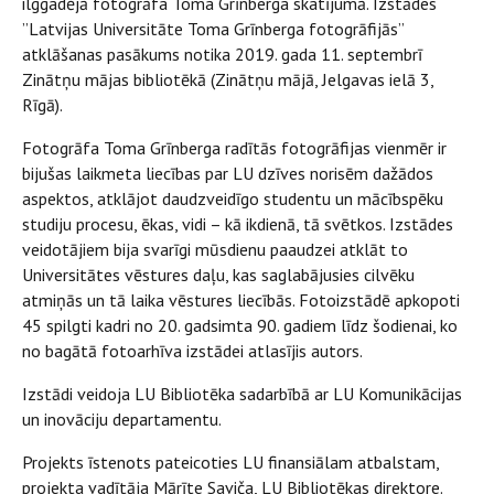
ilggadējā fotogrāfa Toma Grīnberga skatījumā. Izstādes
”Latvijas Universitāte Toma Grīnberga fotogrāfijās’’
atklāšanas pasākums notika 2019. gada 11. septembrī
Zinātņu mājas bibliotēkā (Zinātņu mājā, Jelgavas ielā 3,
Rīgā).
Fotogrāfa Toma Grīnberga radītās fotogrāfijas vienmēr ir
bijušas laikmeta liecības par LU dzīves norisēm dažādos
aspektos, atklājot daudzveidīgo studentu un mācībspēku
studiju procesu, ēkas, vidi – kā ikdienā, tā svētkos. Izstādes
veidotājiem bija svarīgi mūsdienu paaudzei atklāt to
Universitātes vēstures daļu, kas saglabājusies cilvēku
atmiņās un tā laika vēstures liecībās. Fotoizstādē apkopoti
45 spilgti kadri no 20. gadsimta 90. gadiem līdz šodienai, ko
no bagātā fotoarhīva izstādei atlasījis autors.
Izstādi veidoja LU Bibliotēka sadarbībā ar LU Komunikācijas
un inovāciju departamentu.
Projekts īstenots pateicoties LU finansiālam atbalstam,
projekta vadītāja Mārīte Saviča, LU Bibliotēkas direktore.