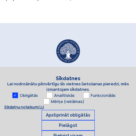
Sīkdatnes
Lai nodrošinātu pilnvērtīgu šīs vietnes lietošanas pieredzi, mēs
izmantojam sīkdatnes.
Obligātās
Analītiskās
Funkcionālās
Mērķa (reklāmas)
Sīkdatņu noteikumi LU
Apstiprināt obligātās
Pielāgot
Piekrist visam