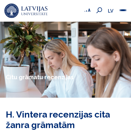
LV
Citu grāmatu recenzijas
H. Vintera recenzijas cita
žanra grāmatām