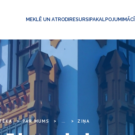
MEKLĒ UN ATRODI
RESURSI
PAKALPOJUMI
MĀC
OTĒKA
PAR MUMS
...
ZIŅA