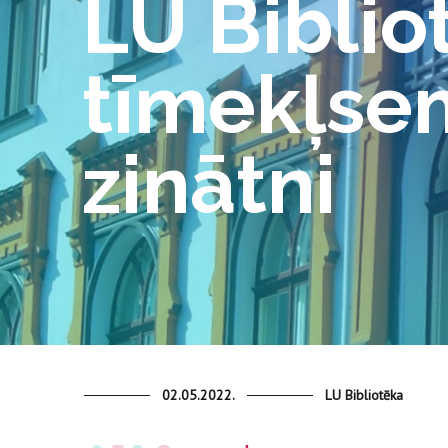
LU Biblio
tīmekļsem
zinātni
02.05.2022.
LU Bibliotēka