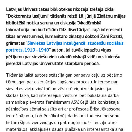
Latvijas Universitātes bibliotēkas rīkotajā trešajā cikla
“Doktorantu lasījumi” tikšanās reizē 18. jūnijā Zinātņu mājas
bibliotēkā notika saruna un diskusija “Akadēmiskā
laboratorija: no burtnīcām līdz disertācijai”. Tajā interesenti
tikās ar vēsturnieci, humanitāro zinātņu doktori Zani Rozīti,
grāmatas “
Sievietes Latvijas inteliģencē: studenšu sociālais
portrets, 1919–1940
” autori, lai tuvāk iepazītu viņas
pētījumu par sieviešu vietu akadēmiskajā vidē un studenšu
pieredzi Latvijas Universitātē starpkaru periodā.
Tikšanās laikā autore stāstīja gan par savu ceļu uz pētāmo
tēmu, gan par disertācijas tapšanas procesu. Interese par
sievietes vietu zinātnē un vēsturē viņai veidojusies jau
skolas laikā, kad interesējusi vēsture, bet bakalaura darbā
uzmanība pievērsta feminismam ASV. Ceļš līdz konkrētajai
pētniecības tēmai saistīts arī ar profesora Ērika Jēkabsona
iedrošinājumu, tomēr sākotnēji darbs ar studenšu personu
lietām šķitis vienveidīgs un pat nogurdinošs. Iedziļinoties
materiālos, atklājusies daudz plašāka un interesantāka aina