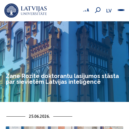
LV
Zane Rozīte doktorantu lasījumos stāsta
par sievietēm Latvijas inteliģencē
25.06.2026.