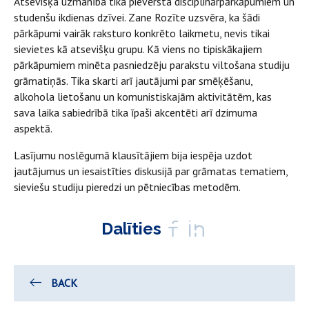
Atsevišķa uzmanība tika pievērsta disciplinārpārkāpumiem un
studenšu ikdienas dzīvei. Zane Rozīte uzsvēra, ka šādi
pārkāpumi vairāk raksturo konkrēto laikmetu, nevis tikai
sievietes kā atsevišķu grupu. Kā viens no tipiskākajiem
pārkāpumiem minēta pasniedzēju parakstu viltošana studiju
grāmatiņās. Tika skarti arī jautājumi par smēķēšanu,
alkohola lietošanu un komunistiskajām aktivitātēm, kas
sava laika sabiedrībā tika īpaši akcentēti arī dzimuma
aspektā.
Lasījumu noslēgumā klausītājiem bija iespēja uzdot
jautājumus un iesaistīties diskusijā par grāmatas tematiem,
sieviešu studiju pieredzi un pētniecības metodēm.
Dalīties
BACK