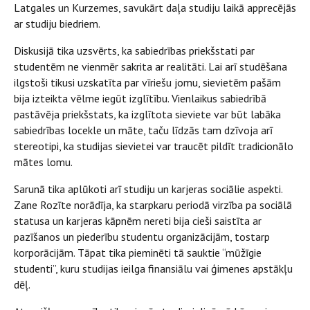
Latgales un Kurzemes, savukārt daļa studiju laikā apprecējās
ar studiju biedriem.
Diskusijā tika uzsvērts, ka sabiedrības priekšstati par
studentēm ne vienmēr sakrita ar realitāti. Lai arī studēšana
ilgstoši tikusi uzskatīta par vīriešu jomu, sievietēm pašām
bija izteikta vēlme iegūt izglītību. Vienlaikus sabiedrībā
pastāvēja priekšstats, ka izglītota sieviete var būt labāka
sabiedrības locekle un māte, taču līdzās tam dzīvoja arī
stereotipi, ka studijas sievietei var traucēt pildīt tradicionālo
mātes lomu.
Sarunā tika aplūkoti arī studiju un karjeras sociālie aspekti.
Zane Rozīte norādīja, ka starpkaru periodā virzība pa sociālā
statusa un karjeras kāpnēm nereti bija cieši saistīta ar
pazīšanos un piederību studentu organizācijām, tostarp
korporācijām. Tāpat tika pieminēti tā sauktie “mūžīgie
studenti”, kuru studijas ieilga finansiālu vai ģimenes apstākļu
dēļ.