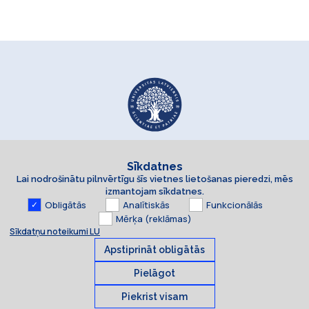
Sīkdatnes
Lai nodrošinātu pilnvērtīgu šīs vietnes lietošanas pieredzi, mēs
izmantojam sīkdatnes.
Obligātās
Analītiskās
Funkcionālās
Mērķa (reklāmas)
Sīkdatņu noteikumi LU
Apstiprināt obligātās
Pielāgot
Piekrist visam
Sīkdatnes