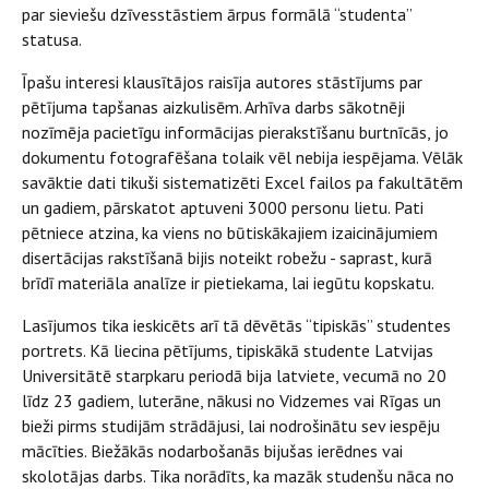
par sieviešu dzīvesstāstiem ārpus formālā “studenta”
statusa.
Īpašu interesi klausītājos raisīja autores stāstījums par
pētījuma tapšanas aizkulisēm. Arhīva darbs sākotnēji
nozīmēja pacietīgu informācijas pierakstīšanu burtnīcās, jo
dokumentu fotografēšana tolaik vēl nebija iespējama. Vēlāk
savāktie dati tikuši sistematizēti Excel failos pa fakultātēm
un gadiem, pārskatot aptuveni 3000 personu lietu. Pati
pētniece atzina, ka viens no būtiskākajiem izaicinājumiem
disertācijas rakstīšanā bijis noteikt robežu - saprast, kurā
brīdī materiāla analīze ir pietiekama, lai iegūtu kopskatu.
Lasījumos tika ieskicēts arī tā dēvētās “tipiskās” studentes
portrets. Kā liecina pētījums, tipiskākā studente Latvijas
Universitātē starpkaru periodā bija latviete, vecumā no 20
līdz 23 gadiem, luterāne, nākusi no Vidzemes vai Rīgas un
bieži pirms studijām strādājusi, lai nodrošinātu sev iespēju
mācīties. Biežākās nodarbošanās bijušas ierēdnes vai
skolotājas darbs. Tika norādīts, ka mazāk studenšu nāca no