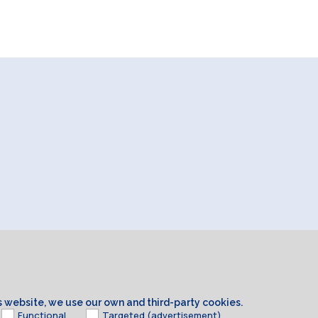
is website, we use our own and third-party cookies.
Functional
Targeted (advertisement)