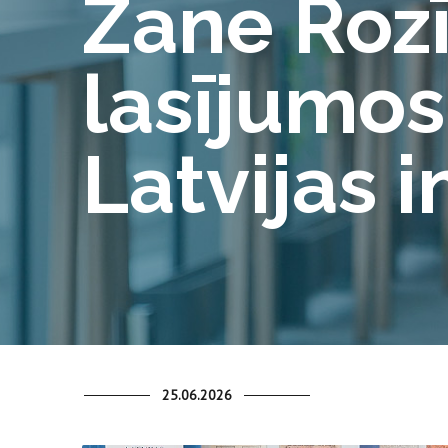
Zane Rozī
lasījumos
Latvijas 
25.06.2026