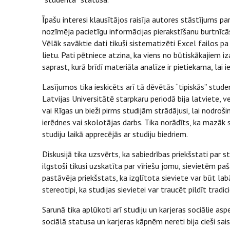
Īpašu interesi klausītājos raisīja autores stāstījums p
nozīmēja pacietīgu informācijas pierakstīšanu burtnīcā
Vēlāk savāktie dati tikuši sistematizēti Excel failos
lietu. Pati pētniece atzina, ka viens no būtiskākajiem iz
saprast, kurā brīdī materiāla analīze ir pietiekama, lai 
Lasījumos tika ieskicēts arī tā dēvētās “tipiskās” stude
Latvijas Universitātē starpkaru periodā bija latviete,
vai Rīgas un bieži pirms studijām strādājusi, lai nodroš
ierēdnes vai skolotājas darbs. Tika norādīts, ka mazā
studiju laikā apprecējās ar studiju biedriem.
Diskusijā tika uzsvērts, ka sabiedrības priekšstati par 
ilgstoši tikusi uzskatīta par vīriešu jomu, sievietēm paš
pastāvēja priekšstats, ka izglītota sieviete var būt la
stereotipi, ka studijas sievietei var traucēt pildīt trad
Sarunā tika aplūkoti arī studiju un karjeras sociālie asp
sociālā statusa un karjeras kāpnēm nereti bija cieši sa