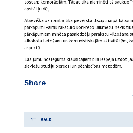
tostarp korporācijām. Tāpat tika pieminēti tā sauktie “m
apstākļu dēļ.
Atsevišķa uzmanība tika pievērsta disciplinārpārkāpumi
pārkāpumi vairāk raksturo konkrēto laikmetu, nevis tika
pārkāpumiem minēta pasniedzēju parakstu viltošana stu
alkohola lietošanu un komunistiskajām aktivitātēm, kas
aspektā.
Lasījumu noslēgumā klausītājiem bija iespēja uzdot ja
sieviešu studiju pieredzi un pētniecības metodēm.
Share
BACK