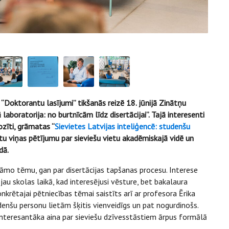
a “Doktorantu lasījumi” tikšanās reizē 18. jūnijā Zinātņu
laboratorija: no burtnīcām līdz disertācijai”. Tajā interesenti
ozīti, grāmatas “
Sievietes Latvijas inteliģencē: studenšu
zītu viņas pētījumu par sieviešu vietu akadēmiskajā vidē un
dā.
tāmo tēmu, gan par disertācijas tapšanas procesu. Interese
 jau skolas laikā, kad interesējusi vēsture, bet bakalaura
krētajai pētniecības tēmai saistīts arī ar profesora Ērika
enšu personu lietām šķitis vienveidīgs un pat nogurdinošs.
 interesantāka aina par sieviešu dzīvesstāstiem ārpus formālā