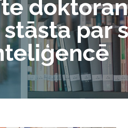
te doktoran
 stāsta par 
inteliģencē