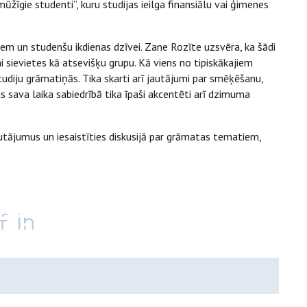
ūžīgie studenti”, kuru studijas ieilga finansiālu vai ģimenes
em un studenšu ikdienas dzīvei. Zane Rozīte uzsvēra, ka šādi
i sievietes kā atsevišķu grupu. Kā viens no tipiskākajiem
diju grāmatiņās. Tika skarti arī jautājumi par smēķēšanu,
 sava laika sabiedrībā tika īpaši akcentēti arī dzimuma
utājumus un iesaistīties diskusijā par grāmatas tematiem,