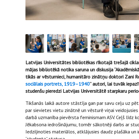
Latvijas Universitātes bibliotēkas rīkotajā trešajā cikl
mājas bibliotēkā notika saruna un diskusija “Akadēmiskā 
tikās ar vēsturnieci, humanitāro zinātņu doktori Zani R
sociālais portrets, 1919–1940
” autori, lai tuvāk iepa
studenšu pieredzi Latvijas Universitātē starpkaru perio
Tikšanās laikā autore stāstīja gan par savu ceļu uz pē
par sievietes vietu zinātnē un vēsturē viņai veidojusies
darbā uzmanība pievērsta feminismam ASV. Ceļš līdz kon
Jēkabsona iedrošinājumu, tomēr sākotnēji darbs ar stud
Iedziļinoties materiālos, atklājusies daudz plašāka un
“studenta” statusa.