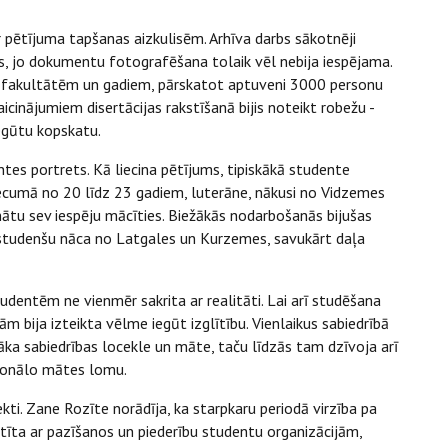
ar pētījuma tapšanas aizkulisēm. Arhīva darbs sākotnēji
s, jo dokumentu fotografēšana tolaik vēl nebija iespējama.
 pa fakultātēm un gadiem, pārskatot aptuveni 3000 personu
aicinājumiem disertācijas rakstīšanā bijis noteikt robežu -
iegūtu kopskatu.
ntes portrets. Kā liecina pētījums, tipiskākā studente
 vecumā no 20 līdz 23 gadiem, luterāne, nākusi no Vidzemes
inātu sev iespēju mācīties. Biežākās nodarbošanās bijušas
k studenšu nāca no Latgales un Kurzemes, savukārt daļa
studentēm ne vienmēr sakrita ar realitāti. Lai arī studēšana
ām bija izteikta vēlme iegūt izglītību. Vienlaikus sabiedrībā
bāka sabiedrības locekle un māte, taču līdzās tam dzīvoja arī
icionālo mātes lomu.
ekti. Zane Rozīte norādīja, ka starpkaru periodā virzība pa
istīta ar pazīšanos un piederību studentu organizācijām,