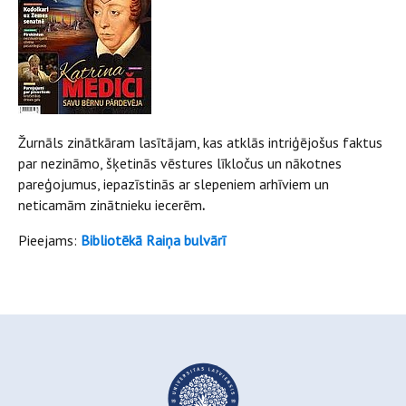
Žurnāls zinātkāram lasītājam, kas atklās intriģējošus faktus
par nezināmo, šķetinās vēstures līkločus un nākotnes
pareģojumus, iepazīstinās ar slepeniem arhīviem un
neticamām zinātnieku iecerēm
.
Pieejams:
Bibliotēkā Raiņa bulvārī