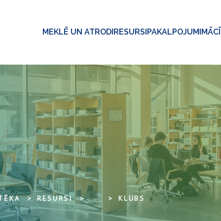
MEKLĒ UN ATRODI
RESURSI
PAKALPOJUMI
MĀC
OTĒKA
RESURSI
...
KLUBS