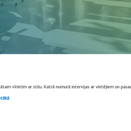
ātam vīrietim ar stilu. Katrā numurā intervijas ar vietējiem un pas
otēkā