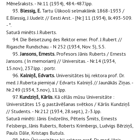
Mēnešraksts. - Nr.11 (1934), 484.-487.lpp.
93.
Blessig, E.
Tartu Ülikooli selmakliinik 1868-1933 /
E.Blessig, J.Uudelt // Eesti Arst. - [Nr.] 11 (1934), lk.493-509.
- *.
Saturā minēts J.Ruberts.
94. Die Beisetzung des Rektor emer. Prof. J.Rubert //
Rigasche Rundschau. - N 252 (1934, Nov. 5), S.5.
95.
Jansons, Ernests.
Profesors Jānis Ruberts / Ernests
Jansons. ( In memoriam) // Universitas. - Nr.14 (1934,
15.nov.), 237.lpp. : portr.
96.
Kalniņš, Edvarts.
Universitātes bij. rektora prof. Dr.
med. J.Ruberta piemiņai / Edvarts Kalniņš // Jaunākās Ziņas. -
Nr.249 (1934, 3.nov.), 11.lpp.
97.
Kundziņš, Kārlis.
Kā cēlās mūsu Universitāte :
Universitātes 15 g. pastāvēšanas svētkos / Kārlis Kundziņš
// Students. - Nr.212 (1934, 28.sept.), 2.-3.lpp.
Saturā minēti: Jānis Endzelīns, Pēteris Šmits, Ernests
Felsbergs, Jānis Ruberts, Roberts Krimbergs, Ludvigs Bērziņš,
Pauls Dāle, Kristaps Butuls.