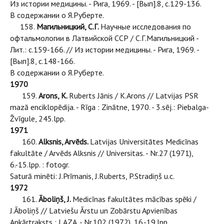
Из истории медицины. - Рига, 1969. - [Вып].8, с.129-136.
В содержании о Я.Руберте.
158.
Магильницкий, С.Г.
Научные исследования по
офтальмологии в Латвийской ССР / С.Г.Магильницкий -
Лит.: с.159-166. // Из истории медицины. - Рига, 1969. -
[Вып].8, с.148-166.
В содержании о Я.Руберте.
1970
159.
Arons, K.
Ruberts Jānis / K.Arons // Latvijas PSR
mazā enciklopēdija. - Rīga : Zinātne, 1970. - 3.sēj.: Piebalga-
Žvīgule, 245.lpp.
1971
160.
Alksnis, Arvēds.
Latvijas Universitātes Medicīnas
fakultāte / Arvēds Alksnis // Universitas. - Nr.27 (1971),
6.-15.lpp. : fotogr.
Saturā minēti: J.Prīmanis, J.Ruberts, P.Stradiņš u.c.
1972
161.
Āboliņš, J.
Medicīnas fakultātes mācības spēki /
J.Āboliņš // Latviešu Ārstu un Zobārstu Apvienības
Apkārtraksts : LAZA. - Nr.102 (1972), 16.-19.lpp.