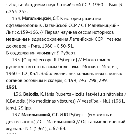
: Изд-во Академии наук Латвийской ССР, 1960. - [Вып.]3,
с.253-255.
134.
Магильницкий, С.Г.
К истории развития
офтальмологии в Латвийской ССР / С.Г.Магильницкий -
Лит.: с.159-166. // Первая научная сессия историков
медицины и здравоохранения Латвийской ССР : тезисы
докладов. - Рига, 1960. - С.30-31.
В содержании упомянут Я.Руберт.
135. [О профессоре Я. Руберте] // Многотомное
руководство по глазным болезням. - Москва : Медгиз,
1960. - Т.2, Кн.1: Заболевания век коньюнктивы слезных
органов роговицы и склеры, с. 199, 243, 298, 299.
1961
136.
Balodis, K.
Jānis Ruberts - izcils latviešu zinātnieks /
K.Balodis. ( No medicīnas vēstures) // Veselība. - Nr.1 (1961,
janv.), 29.lpp.
137.
Магильницкий, С.Г.
И.Ю.Руберт : (его жизнь и
деятельность) / С.Г.Магильницкий // Офтальмологический
журнал. - N 1 (1961), c. 62-64.