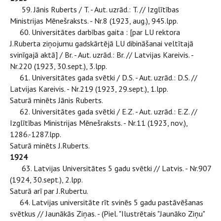
59. Jānis Ruberts / T. - Aut. uzrād.: T. // Izglītības
Ministrijas Mēnešraksts. - Nr.8 (1923, aug.), 945.lpp.
60. Universitātes darbības gaita : [par LU rektora
J.Ruberta ziņojumu gadskārtējā LU dibināšanai veltītajā
svinīgajā aktā] / Br. - Aut. uzrād.: Br. // Latvijas Kareivis. -
Nr.220 (1923, 30.sept.), 3.lpp.
61. Universitātes gada svētki / D.S. - Aut. uzrād.: D.S. //
Latvijas Kareivis. - Nr.219 (1923, 29.sept.), 1.lpp.
Saturā minēts Jānis Ruberts.
62. Universitātes gada svētki / E.Z. - Aut. uzrād.: E.Z. //
Izglītības Ministrijas Mēnešraksts. - Nr.11 (1923, nov.),
1286.-1287.lpp.
Saturā minēts J.Ruberts.
1924
63. Latvijas Universitātes 5 gadu svētki // Latvis. - Nr.907
(1924, 30.sept.), 2.lpp.
Saturā arī par J.Rubertu.
64. Latvijas universitāte rīt svinēs 5 gadu pastāvēšanas
svētkus // Jaunākās Ziņas. - (Piel. "Ilustrētais "Jaunāko Ziņu"