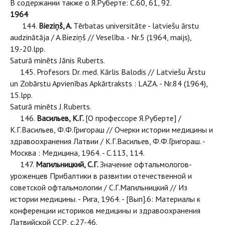
В содержании также о Я.Руберте: С.60, 61, 92.
1964
144.
Bieziņš, A.
Tērbatas universitāte - latviešu ārstu
audzinātāja / A.Bieziņš // Veselība. - Nr.5 (1964, maijs),
19.-20.lpp.
Saturā minēts Jānis Ruberts.
145. Profesors Dr. med. Kārlis Balodis // Latviešu Ārstu
un Zobārstu Apvienības Apkārtraksts : LAZA. - Nr.84 (1964),
15.lpp.
Saturā minēts J.Ruberts.
146.
Васильев, К.Г.
[О профессоре Я.Руберте] /
К.Г.Васильев, Ф.Ф.Григораш // Очерки истории медицины и
здравоохранения Латвии / К.Г.Васильев, Ф.Ф.Григораш. -
Москва : Медицина, 1964. - С.113, 114.
147.
Магильницкий, С.Г.
Значение офтальмологов-
уроженцев Прибалтики в развитии отечественной и
советской офтальмологии / С.Г.Магильницкий // Из
истории медицины. - Рига, 1964. - [Вып].6: Материалы к
конференции историков медицины и здравоохранения
Латвийской ССР, с.27-46.