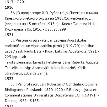
1913. - С.20.
1916
56. [О профессоре Я.Ю. Руберте] // Памятная книжка
Киевского учебного округа на 1915/16 учебный год :
(сведения на 15 октября 1915 г.). - Киев : Тип. т-ва И.Н.
Кушнарева и Ко, 1916. - С.22, 25, 299.
1921
57. Vēsturisks pārskats par Latvijas Augstskolas
nodibināšanu un viņas darbību pirmā (1919./20.) mācības
gadā / sast. Pauls Dāle. - Rīga : Latvijas Augstskola, 1921. -
225 lpp. : tab.
Tekstā pieminēti: Ernests Felsbergs, Jānis Ruberts, Augusts
Tentelis, Ludvigs Adamovičs, Kārlis Kundziņš, Kārlis
Straubergs, Eduards Zariņš.
1922
58. [Par profesoru Jāni Rubertu] // Ophthalmologische
Bibliographie Russlands, 1870-1920 / E.Blessig. - (Acta et
Commentationes Universitatis Dorpatensis ; A III. 3 A IV1). -
Dorpat, 1922. - S.135. - *.
1923