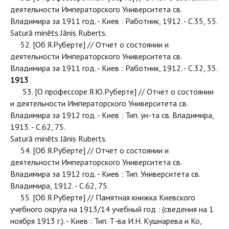
деятельности Императорского Университета св.
Владимира за 1911 год. - Киев : Работник, 1912. - С.35, 55.
Saturā minēts Jānis Ruberts.
52. [Об Я.Руберте] // Отчет о состоянии и
деятельности Императорского Университета св.
Владимира за 1911 год. - Киев : Работник, 1912. - С.32, 35.
1913
53. [О профессоре Я.Ю.Руберте] // Отчет о состоянии
и деятельности Императорского Университета св.
Владимира за 1912 год. - Киев : Тип. ун-та св. Владимира,
1913. - С.62, 75.
Saturā minēts Jānis Ruberts.
54. [Об Я.Руберте] // Отчет о состоянии и
деятельности Императорского Университета св.
Владимира за 1912 год. - Киев : Тип. Университета св.
Владимира, 1912. - С.62, 75.
55. [Об Я.Руберте] // Памятная книжка Киевского
учебного округа на 1913/14 учебный год : (сведения на 1
ноября 1913 г.). - Киев : Тип. Т-ва И.Н. Кушнарева и Ко,