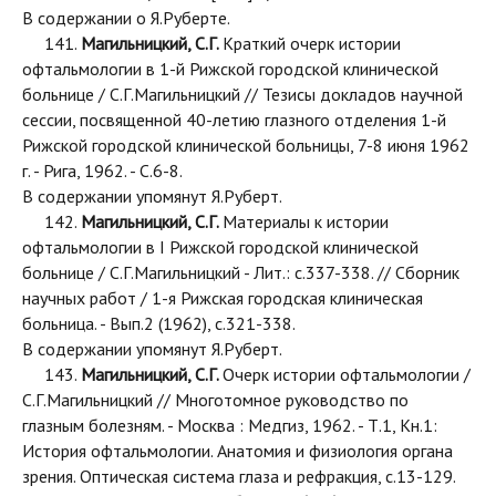
В содержании о Я.Руберте.
141.
Магильницкий, С.Г.
Краткий очерк истории
офтальмологии в 1-й Рижской городской клинической
больнице / С.Г.Магильницкий // Тезисы докладов научной
сессии, посвященной 40-летию глазного отделения 1-й
Рижской городской клинической больницы, 7-8 июня 1962
г. - Рига, 1962. - С.6-8.
В содержании упомянут Я.Руберт.
142.
Магильницкий, С.Г.
Материалы к истории
офтальмологии в I Рижской городской клинической
больнице / С.Г.Магильницкий - Лит.: с.337-338. // Сборник
научных работ / 1-я Рижская городская клиническая
больница. - Вып.2 (1962), с.321-338.
В содержании упомянут Я.Руберт.
143.
Магильницкий, С.Г.
Очерк истории офтальмологии /
С.Г.Магильницкий // Многотомное руководство по
глазным болезням. - Москва : Медгиз, 1962. - Т.1, Кн.1:
История офтальмологии. Анатомия и физиология органа
зрения. Оптическая система глаза и рефракция, с.13-129.