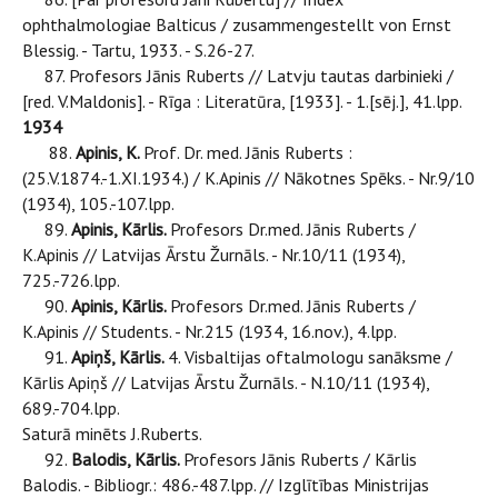
ophthalmologiae Balticus / zusammengestellt von Ernst
Blessig. - Tartu, 1933. - S.26-27.
87. Profesors Jānis Ruberts // Latvju tautas darbinieki /
[red. V.Maldonis]. - Rīga : Literatūra, [1933]. - 1.[sēj.], 41.lpp.
1934
88.
Apinis, K.
Prof. Dr. med. Jānis Ruberts :
(25.V.1874.-1.XI.1934.) / K.Apinis // Nākotnes Spēks. - Nr.9/10
(1934), 105.-107.lpp.
89.
Apinis, Kārlis.
Profesors Dr.med. Jānis Ruberts /
K.Apinis // Latvijas Ārstu Žurnāls. - Nr.10/11 (1934),
725.-726.lpp.
90.
Apinis, Kārlis.
Profesors Dr.med. Jānis Ruberts /
K.Apinis // Students. - Nr.215 (1934, 16.nov.), 4.lpp.
91.
Apiņš, Kārlis.
4. Visbaltijas oftalmologu sanāksme /
Kārlis Apiņš // Latvijas Ārstu Žurnāls. - N.10/11 (1934),
689.-704.lpp.
Saturā minēts J.Ruberts.
92.
Balodis, Kārlis.
Profesors Jānis Ruberts / Kārlis
Balodis. - Bibliogr.: 486.-487.lpp. // Izglītības Ministrijas