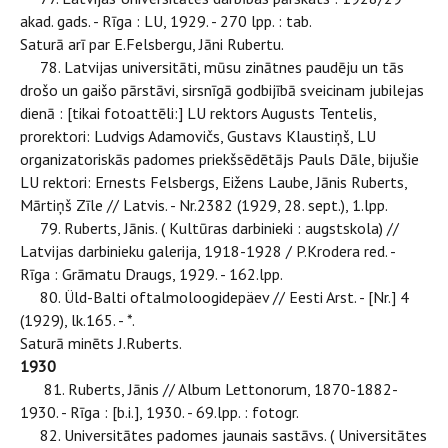
akad. gads. - Rīga : LU, 1929. - 270 lpp. : tab.
Saturā arī par E.Felsbergu, Jāni Rubertu.
78. Latvijas universitāti, mūsu zinātnes paudēju un tās
drošo un gaišo pārstāvi, sirsnīgā godbijībā sveicinam jubilejas
dienā : [tikai fotoattēli:] LU rektors Augusts Tentelis,
prorektori: Ludvigs Adamovičs, Gustavs Klaustiņš, LU
organizatoriskās padomes priekšsēdētājs Pauls Dāle, bijušie
LU rektori: Ernests Felsbergs, Eižens Laube, Jānis Ruberts,
Mārtiņš Zīle // Latvis. - Nr.2382 (1929, 28. sept.), 1.lpp.
79. Ruberts, Jānis. ( Kultūras darbinieki : augstskola) //
Latvijas darbinieku galerija, 1918-1928 / P.Krodera red. -
Rīga : Grāmatu Draugs, 1929. - 162.lpp.
80. Üld-Balti oftalmoloogidepäev // Eesti Arst. - [Nr.] 4
(1929), lk.165. - *.
Saturā minēts J.Ruberts.
1930
81. Ruberts, Jānis // Album Lettonorum, 1870-1882-
1930. - Rīga : [b.i.], 1930. - 69.lpp. : fotogr.
82. Universitātes padomes jaunais sastāvs. ( Universitātes