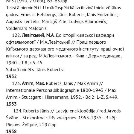
Nr.3 (1940, 27.febr.), 63.-65.lpp.
Tekstā pieminēti LU mācībspēki kā izcili zinātnieki vēlākos
gados: Ernests Felsbergs, Jānis Ruberts, Jānis Endzelīns,
Augusts Tentelis, Mārtiņš Zīle, Ludvigs Adamovičs,
Voldemārs Maldonis.
122.
Левiтський, М.А.
До iсторiï киïвськоï кафедри
офтальмологiï / М.А.Левiтський // Працi першого
Киïвського державного медичного iнституту: працi очноï
клiнiки / за ред. М.А.Левiтського. - Киïв : Держмедвидав,
1940. - Т.8, с.5-45.
Saturā minēts: Jānis Ruberts.
1952
123.
Arnim, Max.
Ruberts, Jānis / Max Arnim //
Internationale Personalbibliographie 1800-1943 / Max
Arnim. - Stuttgart : Hiersemann, 1952. - Bd.2: L-Z, S.449.
1953
124. Ruberts Jānis // Latvju enciklopēdija / red. Arveds
Švābe. - Stokholma : Trīs zvaigznes, 1953-1955. - 3.sēj.:
Piejavs-Žvīgule, 2197.lpp.
1958