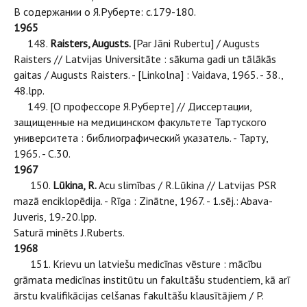
В содержании о Я.Руберте: с.179-180.
1965
148.
Raisters, Augusts.
[Par Jāni Rubertu] / Augusts
Raisters // Latvijas Universitāte : sākuma gadi un tālākās
gaitas / Augusts Raisters. - [Linkolna] : Vaidava, 1965. - 38.,
48.lpp.
149. [О профессоре Я.Руберте] // Диссертации,
защищенные на медицинском факультете Тартуского
университета : библиографический указатель. - Тарту,
1965. - С.30.
1967
150.
Lūkina, R.
Acu slimības / R.Lūkina // Latvijas PSR
mazā enciklopēdija. - Rīga : Zinātne, 1967. - 1.sēj.: Abava-
Juveris, 19.-20.lpp.
Saturā minēts J.Ruberts.
1968
151. Krievu un latviešu medicīnas vēsture : mācību
grāmata medicīnas institūtu un fakultāšu studentiem, kā arī
ārstu kvalifikācijas celšanas fakultāšu klausītājiem / P.