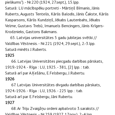
pielikums"). - Nr.220 (1924, 27.sept.), 15.lpp.
Saturā: LU mācībspēku portreti - Mārtiņš Bīmanis, Jānis
Ruberts, Augusts Tentelis, Kārlis Balodis, Jānis Čakste, Kārlis
Kasparsons, Kārlis Kundziņš, Jēkabs Lautenbahs, Jēkabs
Velme, Gustavs Trebū, Imanuels Bencingers, Jānis Krīgers-
Krodznieks, Gastons Bakmans.
65. Latvijas universitātes 5 gadu jubilejas svētki //
Valdības Vēstnesis. - Nr.221 (1924, 29.sept.), 2.-3.lpp.
Saturā minēts J.Ruberts.
1925
66. Latvijas Universitātes piecgadu darbības pārskats,
1919.-1924. - Rīga : LU, 1925. - 381, [2] lpp. : tab.
Saturā arī par A.Ķešānu, E.Felsbergu, J.Rubertu.
1926
67. Latvijas Universitātes divgadu darbības pārskats,
1924.-1926. - Rīga : LU, 1926. - 225 lpp. : tab.
Saturā arī par E.Felsbergu, Jāni Rubertu.
1927
68. Ar Triju Zvaigžņu ordeni apbalvoto 3.saraksts //
Valdības Vēstnesis. - Nr.259 (1927, 17.nov.), 2.-4.lpp.