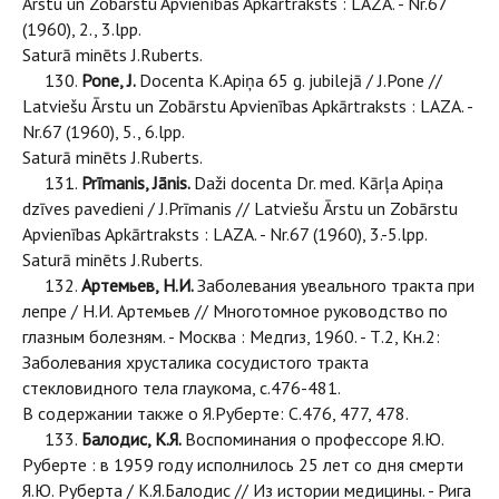
Ārstu un Zobārstu Apvienības Apkārtraksts : LAZA. - Nr.67
(1960), 2., 3.lpp.
Saturā minēts J.Ruberts.
130.
Pone, J.
Docenta K.Apiņa 65 g. jubilejā / J.Pone //
Latviešu Ārstu un Zobārstu Apvienības Apkārtraksts : LAZA. -
Nr.67 (1960), 5., 6.lpp.
Saturā minēts J.Ruberts.
131.
Prīmanis, Jānis.
Daži docenta Dr. med. Kārļa Apiņa
dzīves pavedieni / J.Prīmanis // Latviešu Ārstu un Zobārstu
Apvienības Apkārtraksts : LAZA. - Nr.67 (1960), 3.-5.lpp.
Saturā minēts J.Ruberts.
132.
Артемьев, Н.И.
Заболевания увеального тракта при
лепре / Н.И. Артемьев // Многотомное руководство по
глазным болезням. - Москва : Медгиз, 1960. - Т.2, Кн.2:
Заболевания хрусталика сосудистого тракта
стекловидного тела глаукома, с.476-481.
В содержании также о Я.Руберте: С.476, 477, 478.
133.
Балодис, К.Я.
Воспоминания о профессоре Я.Ю.
Руберте : в 1959 году исполнилось 25 лет со дня смерти
Я.Ю. Руберта / К.Я.Балодис // Из истории медицины. - Рига