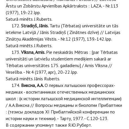
Ārstu un Zobārstu Apvienības Apkārtraksts : LAZA. - Nr.113
(1977), 19.-22.lpp.
Saturā minēts J.Ruberts.
172.
Stradiņš, Jānis.
Tartu (Tērbatas) universitāte un tās
ietekme Latvijā / Jānis Stradiņš ( Zinātnes dzīve) // Latvijas
Zinātņu Akadēmijas Vēstis. - Nr.12 (1977), 139.-142.lpp.
Saturā minēts J.Ruberts.
173.
Vīksna, Arnis.
Pie neskaidrās Mētras : [par Tērbatas
universitāti un latviešu studentiem mediķiem sakarā ar
Tērbatas universitātes 175. gadadienu] / Arnis Vīksna //
Veselība. - Nr.4 (1977, apr.), 20.-22.lpp.
Saturā minēts Jānis Ruberts.
174.
Виксна, А.А.
О первых латышских профессорах-
медиках - воспитанниках отечественных медицинских
школ : (к истории латышской медицинской интеллигенции)
/ А.А.Виксна // Вопросы медицины и биологии Прибалтики
: (тезисы докладов XI Прибалтийской конференции по
истории науки и техники). - Тарту, 1977. - С.120-123.
В содержании упомянут также Я.Ю.Руберт.