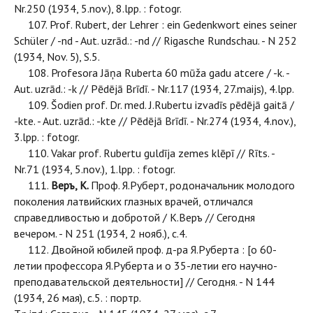
Nr.250 (1934, 5.nov.), 8.lpp. : fotogr.
107. Prof. Rubert, der Lehrer : ein Gedenkwort eines seiner
Schüler / -nd - Aut. uzrād.: -nd // Rigasche Rundschau. - N 252
(1934, Nov. 5), S.5.
108. Profesora Jāņa Ruberta 60 mūža gadu atcere / -k. -
Aut. uzrād.: -k // Pēdējā Brīdī. - Nr.117 (1934, 27.maijs), 4.lpp.
109. Šodien prof. Dr. med. J.Rubertu izvadīs pēdējā gaitā /
-kte. - Aut. uzrād.: -kte // Pēdējā Brīdī. - Nr.274 (1934, 4.nov.),
3.lpp. : fotogr.
110. Vakar prof. Rubertu guldīja zemes klēpī // Rīts. -
Nr.71 (1934, 5.nov.), 1.lpp. : fotogr.
111.
Веръ, К.
Проф. Я.Руберт, родоначальник молодого
поколения латвийских глазных врачей, отличался
справедливостью и добротой / К.Веръ // Сегодня
вечером. - N 251 (1934, 2 нояб.), с.4.
112. Двойной юбилей проф. д-ра Я.Руберта : [о 60-
летии профессора Я.Руберта и о 35-летии его научно-
преподавательской деятельности] // Сегодня. - N 144
(1934, 26 мая), с.5. : портр.