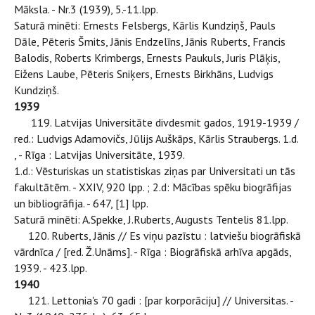
Māksla. - Nr.3 (1939), 5.-11.lpp.
Saturā minēti: Ernests Felsbergs, Kārlis Kundziņš, Pauls
Dāle, Pēteris Šmits, Jānis Endzelīns, Jānis Ruberts, Francis
Balodis, Roberts Krimbergs, Ernests Paukuls, Juris Plāķis,
Eižens Laube, Pēteris Sniķers, Ernests Birkhāns, Ludvigs
Kundziņš.
1939
119. Latvijas Universitāte divdesmit gados, 1919-1939 /
red.: Ludvigs Adamovičs, Jūlijs Auškāps, Kārlis Straubergs. 1.d.
, - Rīga : Latvijas Universitāte, 1939.
1.d.: Vēsturiskas un statistiskas ziņas par Universitati un tās
fakultātēm. - XXIV, 920 lpp. ; 2.d: Mācības spēku biogrāfijas
un bibliogrāfija. - 647, [1] lpp.
Saturā minēti: A.Spekke, J.Ruberts, Augusts Tentelis 81.lpp.
120. Ruberts, Jānis // Es viņu pazīstu : latviešu biogrāfiskā
vārdnīca / [red. Ž.Unāms]. - Rīga : Biogrāfiskā arhīva apgāds,
1939. - 423.lpp.
1940
121. Lettonia's 70 gadi : [par korporāciju] // Universitas. -