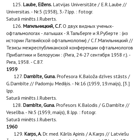
125.
Laube, Eižens.
Latvijas Universitāte / E.R.Laube //
Universitas. - Nr.5 (1958), 3.-7.lpp. : fotogr.
Saturā minēts J.Ruberts.
126.
Магильницкий, С.Г.
О двух видных ученых-
офтальмологах - латышах - Я.Тальберге и Я.Руберте : (из
истории Латвийской офтальмологии) / С.Г.Магильницкий //
Тезисы межреспубликанской конференции офтальмологов
Прибалтики и Белорусии : (Рига, 24-27 сентября 1958 г.). -
Рига, 1958. - С.87.
1959
127.
Dambīte, Guna.
Profesora K.Baloža dzīves stāsts /
G.Dambīte // Padomju Mediķis. - Nr.16 (1959, 19.maijs), [3.]
lpp.
Saturā minēts J.Ruberts.
128.
Dambīte, Guna.
Profesors K.Balodis / G.Dambīte //
Veselība. - Nr.5 (1959, maijs), 8.lpp. : fotogr.
Saturā minēts J.Ruberts.
1960
129.
Karps, A.
Dr. med. Kārlis Apinis / A.Karps // Latviešu