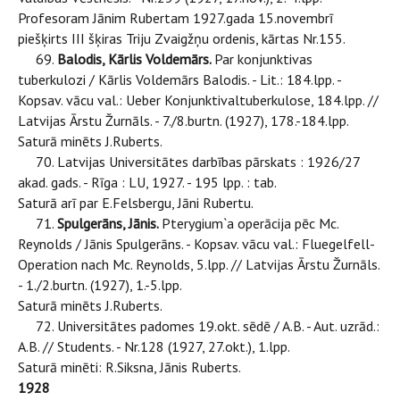
Profesoram Jānim Rubertam 1927.gada 15.novembrī
piešķirts III šķiras Triju Zvaigžņu ordenis, kārtas Nr.155.
69.
Balodis, Kārlis Voldemārs.
Par konjunktivas
tuberkulozi / Kārlis Voldemārs Balodis. - Lit.: 184.lpp. -
Kopsav. vācu val.: Ueber Konjunktivaltuberkulose, 184.lpp. //
Latvijas Ārstu Žurnāls. - 7./8.burtn. (1927), 178.-184.lpp.
Saturā minēts J.Ruberts.
70. Latvijas Universitātes darbības pārskats : 1926/27
akad. gads. - Rīga : LU, 1927. - 195 lpp. : tab.
Saturā arī par E.Felsbergu, Jāni Rubertu.
71.
Spulgerāns, Jānis.
Pterygium`a operācija pēc Mc.
Reynolds / Jānis Spulgerāns. - Kopsav. vācu val.: Fluegelfell-
Operation nach Mc. Reynolds, 5.lpp. // Latvijas Ārstu Žurnāls.
- 1./2.burtn. (1927), 1.-5.lpp.
Saturā minēts J.Ruberts.
72. Universitātes padomes 19.okt. sēdē / A.B. - Aut. uzrād.:
A.B. // Students. - Nr.128 (1927, 27.okt.), 1.lpp.
Saturā minēti: R.Siksna, Jānis Ruberts.
1928