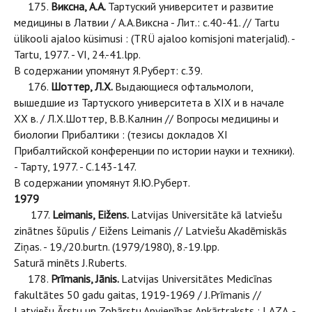
175.
Виксна, А.А.
Тартуский университет и развитие
медицины в Латвии / А.А.Виксна - Лит.: с.40-41. // Tartu
ülikooli ajaloo küsimusi : (TRÜ ajaloo komisjoni materjalid). -
Tartu, 1977. - VI, 24.-41.lpp.
В содержании упомянут Я.Руберт: с.39.
176.
Шоттер, Л.Х.
Выдающиеся офтальмологи,
вышедшие из Тартуского университета в ХIX и в начале
XX в. / Л.Х.Шоттер, В.В.Калнин // Вопросы медицины и
биологии Прибалтики : (тезисы докладов XI
Прибалтийской конференции по истории науки и техники).
- Тарту, 1977. - С.143-147.
В содержании упомянут Я.Ю.Руберт.
1979
177.
Leimanis, Eižens.
Latvijas Universitāte kā latviešu
zinātnes šūpulis / Eižens Leimanis // Latviešu Akadēmiskās
Ziņas. - 19./20.burtn. (1979/1980), 8.-19.lpp.
Saturā minēts J.Ruberts.
178.
Prīmanis, Jānis.
Latvijas Universitātes Medicīnas
fakultātes 50 gadu gaitas, 1919-1969 / J.Prīmanis //
Latviešu Ārstu un Zobārstu Apvienības Apkārtraksts : LAZA. -