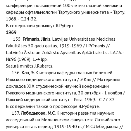
конференции, посвященной 100-летию глазной клиники и
кафедры офтальмологии Тартуского университета. - Тарту,
1968. - С.24-32.
В содержании упомянут Я.Руберт.
1969
155.
Prīmanis, Jānis.
Latvijas Universitātes Medicīnas
fakultātes 50 gadu gaitas, 1919-1969 / J.Prīmanis //
Latviešu Ārstu un Zobārstu Apvienības Apkārtraksts : LAZA. -
Nr.96 (1969), 1.-4.lpp.
Saturā minēts J.Ruberts.
156.
Кац, Э.
К истории кафедры глазных болезней
Рижского медицинского института / Э.Кац // Материалы
докладов XIX студенческой научной конференции
Рижского медицинского института, 30 октября - 1 ноября /
Рижский медицинский институт. - Рига, 1969. - С.77-82.
В содержании также о профессоре Я.Руберте.
157.
Лебедькова, М.С.
К истории развития научных
исследований на Медицинском факультете Латвийского
университета в период 1919-1940 гг. / М.С.Лебедькова //