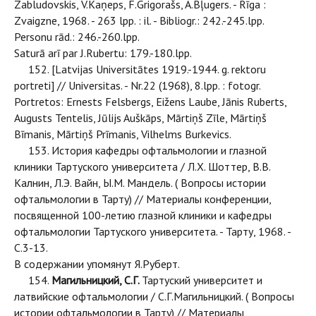
Zabludovskis, V.Kaņeps, F.Grigorašs, A.Bļugers. - Rīga :
Zvaigzne, 1968. - 263 lpp. : il. - Bibliogr.: 242.-245.lpp.
Personu rād.: 246.-260.lpp.
Saturā arī par J.Rubertu: 179.-180.lpp.
152. [Latvijas Universitātes 1919.-1944. g. rektoru
portreti] // Universitas. - Nr.22 (1968), 8.lpp. : fotogr.
Portretos: Ernests Felsbergs, Eižens Laube, Jānis Ruberts,
Augusts Tentelis, Jūlijs Auškāps, Mārtiņš Zīle, Mārtiņš
Bīmanis, Mārtiņš Prīmanis, Vilhelms Burkevics.
153. История кафедры офтальмологии и глазной
клиники Тартуского университета / Л.Х. Шоттер, В.В.
Калнин, Л.Э. Вайн, Ы.М. Мандель. ( Вопросы истории
офтальмологии в Тарту) // Материалы конференции,
посвященной 100-летию глазной клиники и кафедры
офтальмологии Тартуского университета. - Тарту, 1968. -
С.3-13.
В содержании упомянут Я.Руберт.
154.
Магильницкий, С.Г.
Тартуский университет и
латвийские офтальмологии / С.Г.Магильницкий. ( Вопросы
истории офтальмологии в Тарту) // Материалы