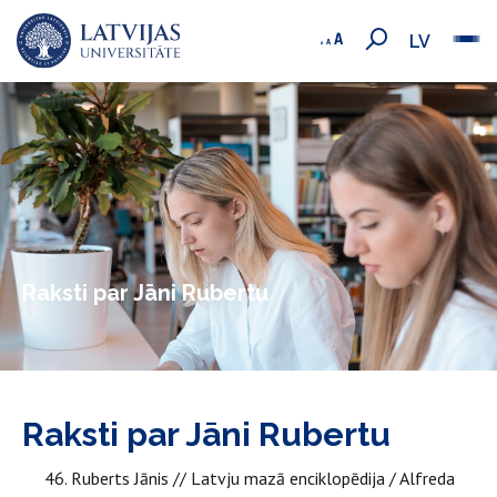
LV
Raksti par Jāni Rubertu
Raksti par Jāni Rubertu
46. Ruberts Jānis // Latvju mazā enciklopēdija / Alfreda