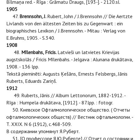
Bīlmaņa red. - Rīga : Grāmatu Draugs, [193-]. - 2120.sl.
1905
47.
Brennsohn, J.
Rubert, John / J.Brennsohn // Die Aertzte
Livlands von den ältesten Zeiten bis zu Gegenwart : ein
biographisches Lexikon / J.Brennsohn. - Mitau : Verlag von
E.Bruhns, 1905. - S.340.
1908
48.
Mīlenbahs, Fricis.
Latvieši un latvietes Krievijas
augstskolās / Fricis Mīlenbahs. - Jelgava : Alunana drukātava,
1908. - 136 lpp.
Tekstā pieminēti: Augusts Ķešāns, Ernests Felsbergs, Jānis
Ruberts, Eduards Zariņš.
1912
49. Ruberts, Jānis // Album Lettonorum, 1882-1912. -
Rīga : Humpela drukātava, [1912]. - 87.lpp. : fotogr.
50. Киевское Офталмологическое общество. ( Отчеты
офталмологических обществ) // Вестник офтальмологии. -
Т. XXIX. N 6 (1912), с.468-509.
В содержании упомянут Я.Руберт.
51. [О профессоре Я.Ю.Руберте] // Отчет о состоянии и