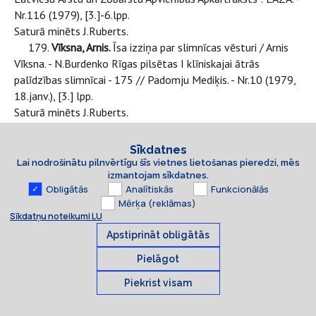
Nr.116 (1979), [3.]-6.lpp.
Saturā minēts J.Ruberts.
179.
Vīksna, Arnis.
Īsa izziņa par slimnīcas vēsturi / Arnis
Vīksna. - N.Burdenko Rīgas pilsētas I klīniskajai ātrās
palīdzības slimnīcai - 175 // Padomju Mediķis. - Nr.10 (1979,
18.janv.), [3.] lpp.
Saturā minēts J.Ruberts.
180.
Магильницкий, С.Г.
Конференции офтальмологов
Прибалтики в 1928-1938 гг. / С.Г.Магильницкий // Вопросы
Sīkdatnes
медицины и биологии Прибалтики : (тезисы докладов XII
Lai nodrošinātu pilnvērtīgu šīs vietnes lietošanas pieredzi, mēs
Прибалтийской конференции по истории науки и техники).
izmantojam sīkdatnes.
Obligātās
Analītiskās
Funkcionālās
- Вильнюс, 1979. - С.50-52.
Mērķa (reklāmas)
В содержании упомянут Я.Руберт.
Sīkdatņu noteikumi LU
1980
Apstiprināt obligātās
181.
Vīksna, Arnis.
Aleksandra ģimnāzija / Arnis Vīksna //
Veselība. - Nr.4 (1980, apr.), [3.] lpp. (vāks).
Pielāgot
Saturā minēts J.Ruberts - bijušais Aleksandra ģimnāzijas
Piekrist visam
audzēknis.
Sīkdatnes
182.
Vīksna, Arnis.
Zelta skalpelis : profesora Aleksandra