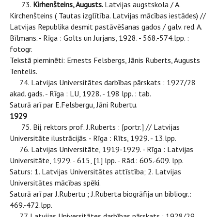
73.
Kirhenšteins, Augusts.
Latvijas augstskola / A.
Kirchenšteins ( Tautas izglītība. Latvijas mācības iestādes) //
Latvijas Republika desmit pastāvēšanas gados / galv. red. A.
Bīlmans. - Rīga : Golts un Jurjans, 1928. - 568.-574.lpp. :
fotogr.
Tekstā pieminēti: Ernests Felsbergs, Jānis Ruberts, Augusts
Tentelis.
74. Latvijas Universitātes darbības pārskats : 1927/28
akad. gads. - Rīga : LU, 1928. - 198 lpp. : tab.
Saturā arī par E.Felsbergu, Jāni Rubertu.
1929
75. Bij. rektors prof. J.Ruberts : [portr.] // Latvijas
Universitāte ilustrācijās. - Rīga : Rīts, 1929. - 13.lpp.
76. Latvijas Universitāte, 1919-1929. - Rīga : Latvijas
Universitāte, 1929. - 615, [1] lpp. - Rād.: 605.-609. lpp.
Saturs: 1. Latvijas Universitātes attīstība; 2. Latvijas
Universitātes mācības spēki.
Saturā arī par J.Rubertu ; J.Ruberta biogrāfija un bibliogr.:
469.-472.lpp.
77. Latvijas Universitātes darbības pārskats : 1928/29