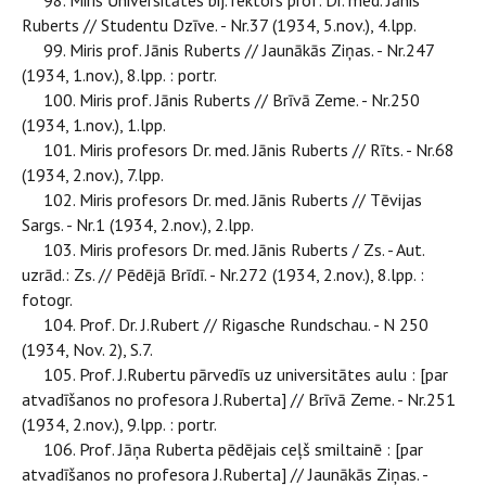
98. Miris Ūniversitātes bij. rektors prof. Dr. med. Jānis
Ruberts // Studentu Dzīve. - Nr.37 (1934, 5.nov.), 4.lpp.
99. Miris prof. Jānis Ruberts // Jaunākās Ziņas. - Nr.247
(1934, 1.nov.), 8.lpp. : portr.
100. Miris prof. Jānis Ruberts // Brīvā Zeme. - Nr.250
(1934, 1.nov.), 1.lpp.
101. Miris profesors Dr. med. Jānis Ruberts // Rīts. - Nr.68
(1934, 2.nov.), 7.lpp.
102. Miris profesors Dr. med. Jānis Ruberts // Tēvijas
Sargs. - Nr.1 (1934, 2.nov.), 2.lpp.
103. Miris profesors Dr. med. Jānis Ruberts / Zs. - Aut.
uzrād.: Zs. // Pēdējā Brīdī. - Nr.272 (1934, 2.nov.), 8.lpp. :
fotogr.
104. Prof. Dr. J.Rubert // Rigasche Rundschau. - N 250
(1934, Nov. 2), S.7.
105. Prof. J.Rubertu pārvedīs uz universitātes aulu : [par
atvadīšanos no profesora J.Ruberta] // Brīvā Zeme. - Nr.251
(1934, 2.nov.), 9.lpp. : portr.
106. Prof. Jāņa Ruberta pēdējais ceļš smiltainē : [par
atvadīšanos no profesora J.Ruberta] // Jaunākās Ziņas. -