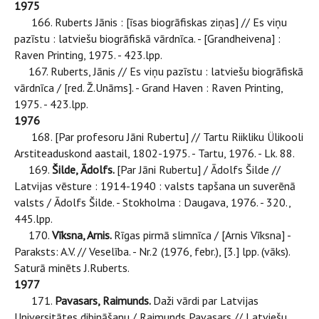
1975
166. Ruberts Jānis : [īsas biogrāfiskas ziņas] // Es viņu
pazīstu : latviešu biogrāfiskā vārdnīca. - [Grandheivena] :
Raven Printing, 1975. - 423.lpp.
167. Ruberts, Jānis // Es viņu pazīstu : latviešu biogrāfiskā
vārdnīca / [red. Ž.Unāms]. - Grand Haven : Raven Printing,
1975. - 423.lpp.
1976
168. [Par profesoru Jāni Rubertu] // Tartu Riikliku Ülikooli
Arstiteaduskond aastail, 1802-1975. - Tartu, 1976. - Lk. 88.
169.
Šilde, Ādolfs.
[Par Jāni Rubertu] / Ādolfs Šilde //
Latvijas vēsture : 1914-1940 : valsts tapšana un suverēnā
valsts / Ādolfs Šilde. - Stokholma : Daugava, 1976. - 320.,
445.lpp.
170.
Vīksna, Arnis.
Rīgas pirmā slimnīca / [Arnis Vīksna] -
Paraksts: A.V. // Veselība. - Nr.2 (1976, febr.), [3.] lpp. (vāks).
Saturā minēts J.Ruberts.
1977
171.
Pavasars, Raimunds.
Daži vārdi par Latvijas
Universitātes dibināšanu / Raimunds Pavasars // Latviešu