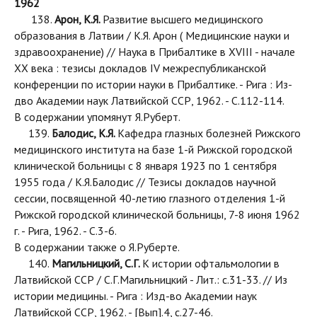
1962
138.
Арон, К.Я.
Развитие высшего медицинского
образования в Латвии / К.Я. Арон ( Медицинские науки и
здравоохранение) // Наука в Прибалтике в XVIII - начале
ХХ века : тезисы докладов IV межреспубликанской
конференции по истории науки в Прибалтике. - Рига : Из-
дво Академии наук Латвийской ССР, 1962. - С.112-114.
В содержании упомянут Я.Руберт.
139.
Балодис, К.Я.
Кафедра глазных болезней Рижского
медицинского института на базе 1-й Рижской городской
клинической больницы с 8 января 1923 по 1 сентября
1955 года / К.Я.Балодис // Тезисы докладов научной
сессии, посвященной 40-летию глазного отделения 1-й
Рижской городской клинической больницы, 7-8 июня 1962
г. - Рига, 1962. - С.3-6.
В содержании также о Я.Руберте.
140.
Магильницкий, С.Г.
К истории офтальмологии в
Латвийской ССР / С.Г.Магильницкий - Лит.: с.31-33. // Из
истории медицины. - Рига : Изд-во Академии наук
Латвийской ССР, 1962. - [Вып].4, с.27-46.