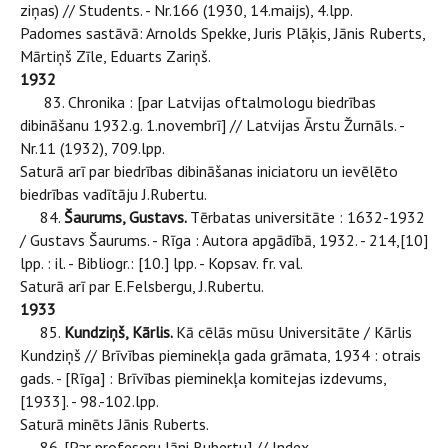
ziņas) // Students. - Nr.166 (1930, 14.maijs), 4.lpp.
Padomes sastāvā: Arnolds Spekke, Juris Plāķis, Jānis Ruberts,
Mārtiņš Zīle, Eduarts Zariņš.
1932
83. Chronika : [par Latvijas oftalmologu biedrības
dibināšanu 1932.g. 1.novembrī] // Latvijas Ārstu Žurnāls. -
Nr.11 (1932), 709.lpp.
Saturā arī par biedrības dibināšanas iniciatoru un ievēlēto
biedrības vadītāju J.Rubertu.
84.
Šaurums, Gustavs.
Tērbatas universitāte : 1632-1932
/ Gustavs Šaurums. - Rīga : Autora apgādībā, 1932. - 214,[10]
lpp. : il. - Bibliogr.: [10.] lpp. - Kopsav. fr. val.
Saturā arī par E.Felsbergu, J.Rubertu.
1933
85.
Kundziņš, Kārlis.
Kā cēlās mūsu Universitāte / Kārlis
Kundziņš // Brīvības pieminekļa gada grāmata, 1934 : otrais
gads. - [Rīga] : Brīvības pieminekļa komitejas izdevums,
[1933]. - 98.-102.lpp.
Saturā minēts Jānis Ruberts.
86. [Par profesoru Jāni Rubertu] // Index