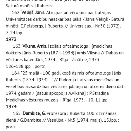
Saturā minēts J.Ruberts.
162.
Vēliņš, Jānis.
Atmiņas un vērojumi par Latvijas
Universitātes darbību neatkarības laikā / Jānis Vēliņš - Saturā
minēti: E.Felsbergs, J.Ruberts. // Universitas. - Nr.30 (1972),
7.-14.lpp.
1973
163.
Vīksna, Arnis.
Izcilais oftalmologs : [medicīnas
doktors Jānis Ruberts (1874-1934)] Arnis Vīksna // Dabas un
vēstures kalendārs, 1974. - Rīga : Zinātne, 1973. -
186.-188.lpp. : portr.
164. "25.maijā - 100 gadi, kopš dzimis oftalmologs Jānis
Ruberts (1874-1934) ..." // Padomju Latvijas medicīnas un
veselības aizsardzības vēstures jubileju un atceres dienu dati
1974. gadam / [datus apkopojis A.Vīksna] ; P.Stradiņa
Medicīnas vēstures muzejs. - Rīga, 1973. - 10.-11.lpp.
1974
165.
Dambīte, G.
Profesora J.Ruberta 100. dzimšanas
dienā / G.Dambīte // Veselība. - Nr.5 (1974, maijs), 15.lpp. :
portr.