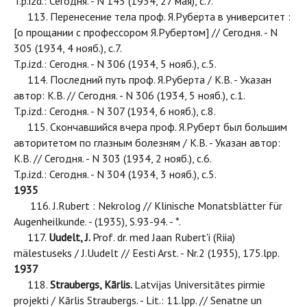
T.p.izd.: Сегодня. - N 145 (1934, 27 мая), с.7.
113. Перенесение тела проф. Я.Руберта в университет :
[о прощании с профессором Я.Рубертом] // Сегодня. - N
305 (1934, 4 нояб.), с.7.
T.p.izd.: Сегодня. - N 306 (1934, 5 нояб.), с.5.
114. Последний путь проф. Я.Руберта / К.В. - Указан
автор: К.В. // Сегодня. - N 306 (1934, 5 нояб.), с.1.
T.p.izd.: Сегодня. - N 307 (1934, 6 нояб.), с.8.
115. Скончавшийся вчера проф. Я.Руберт был большим
авторитетом по глазным болезням / К.В. - Указан автор:
К.В. // Сегодня. - N 303 (1934, 2 нояб.), с.6.
T.p.izd.: Сегодня. - N 304 (1934, 3 нояб.), с.5.
1935
116. J.Rubert : Nekrolog // Klinische Monatsblätter für
Augenheilkunde. - (1935), S.93-94. - *.
117.
Uudelt, J.
Prof. dr. med Jaan Rubert'i (Riia)
mälestuseks / J.Uudelt // Eesti Arst. - Nr.2 (1935), 175.lpp.
1937
118.
Straubergs, Kārlis.
Latvijas Universitātes pirmie
projekti / Kārlis Straubergs. - Lit.: 11.lpp. // Senatne un