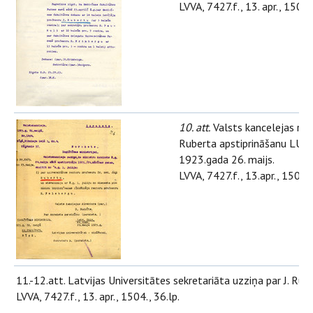
LVVA, 7427.f., 13. apr., 1504.l
10. att.
Valsts kancelejas rakst
Ruberta apstiprināšanu LU r
1923.gada 26. maijs.
LVVA, 7427.f., 13.apr., 1504.l.
11.-12.att. Latvijas Universitātes sekretariāta uzziņa par J. Ru
LVVA, 7427.f., 13. apr., 1504., 36.lp.