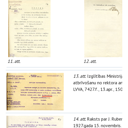
11. att.
12. att.
13. att.
Izglītības Ministrijas 
atbrīvošanu no rektora amata
LVVA, 7427.f., 13.apr., 1504.l.
14. att.
Raksts par J. Ruberta 
1927.gada 15. novembris.