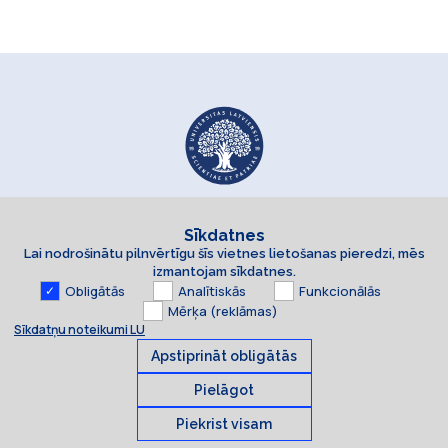
Sīkdatnes
Lai nodrošinātu pilnvērtīgu šīs vietnes lietošanas pieredzi, mēs
izmantojam sīkdatnes.
Obligātās
Analītiskās
Funkcionālās
Mērķa (reklāmas)
Sīkdatņu noteikumi LU
Apstiprināt obligātās
Pielāgot
Piekrist visam
Sīkdatnes
© 2026 Latvijas Universitāte. Visas tiesības aizsargātas