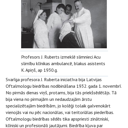
Profesors J. Ruberts izmeklē slimnieci Acu
slimību klīnikas ambulancē, blakus asistents
K. Apiņš, ap 1930.g.
Svarīga profesora J. Ruberta iniciatīva bija Latvijas
Oftalmologu biedrības nodibināšana 1932. gada 1. novembrī.
No pirmās dienas viņš, protams, bija tās priekšsēdētājs. Tā
bija viena no pirmajām un nedaudzajām ārstu
specializētajām biedrībām, jo kolēģi tolaik galvenokārt
vienojās vai nu pēc nacionālas, vai teritoriālas piederības.
Oftalmologu biedrības sēdēs tika apspriesti zinātniski,
klīniski un profesionāli jautājumi. Biedrība kļuva par