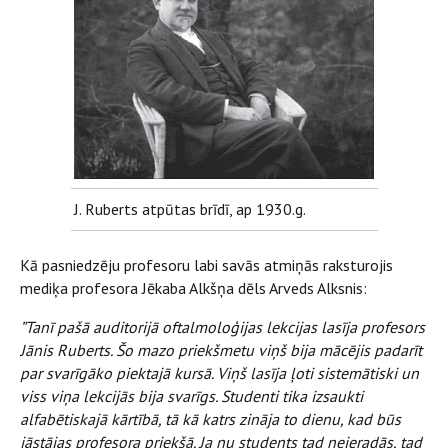
J. Ruberts atpūtas brīdī, ap 1930.g.
Kā pasniedzēju profesoru labi savās atmiņās raksturojis
mediķa profesora Jēkaba Alkšņa dēls Arveds Alksnis:
”Tanī pašā auditorijā oftalmoloģijas lekcijas lasīja profesors
Jānis Ruberts. Šo mazo priekšmetu viņš bija mācējis padarīt
par svarīgāko piektajā kursā. Viņš lasīja ļoti sistemātiski un
viss viņa lekcijās bija svarīgs. Studenti tika izsaukti
alfabētiskajā kārtībā, tā kā katrs zināja to dienu, kad būs
jāstājas profesora priekšā. Ja nu students tad neieradās, tad