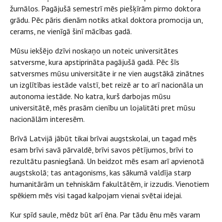
žurnālos. Pagājušā semestrī mēs piešķīrām pirmo doktora
grādu. Pēc pāris dienām notiks atkal doktora promocija un,
cerams, ne vienīgā šinī mācības gadā.
Mūsu iekšējo dzīvi noskaņo un noteic universitātes
satversme, kura apstiprināta pagājušā gadā. Pēc šīs
satversmes mūsu universitāte ir ne vien augstākā zinātnes
un izglītības iestāde valstī, bet reizē ar to arī nacionāla un
autonoma iestāde. No katra, kurš darbojas mūsu
universitātē, mēs prasām cienību un lojalitāti pret mūsu
nacionālām interesēm.
Brīvā Latvijā jābūt tikai brīvai augstskolai, un tagad mēs
esam brīvi savā pārvaldē, brīvi savos pētījumos, brīvi to
rezultātu pasniegšanā. Un beidzot mēs esam arī apvienotā
augstskolā; tas antagonisms, kas sākumā valdīja starp
humanitārām un tehniskām fakultātēm, ir izzudis. Vienotiem
spēkiem mēs visi tagad kalpojam vienai svētai idejai.
Kur spīd saule, mēdz būt arī ēna. Par tādu ēnu mēs varam