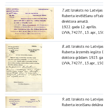
7. att.
Izraksts no Latvijas A
Ruberta ievēlēšanu oftalmolo
direktora amatā.
1922. gada 12. aprīlis.
LVVA, 7427.f., 13. apr., 1504.l
8. att.
Izraksts no Latvijas A
Ruberta ārzemēs iegūto Dr. m
doktora grādam. 1923. gada 12
LVVA, 7427.f., 13.apr., 1504.l.
9. att.
Izraksts no Latvijas A
Ruberta iecelšanu dekāna ama