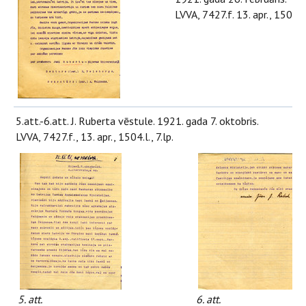
LVVA, 7427.f. 13. apr., 1504.l.,
5.att.-6.att. J. Ruberta vēstule. 1921. gada 7. oktobris.
LVVA, 7427.f., 13. apr., 1504.l., 7.lp.
5. att.
6. att.