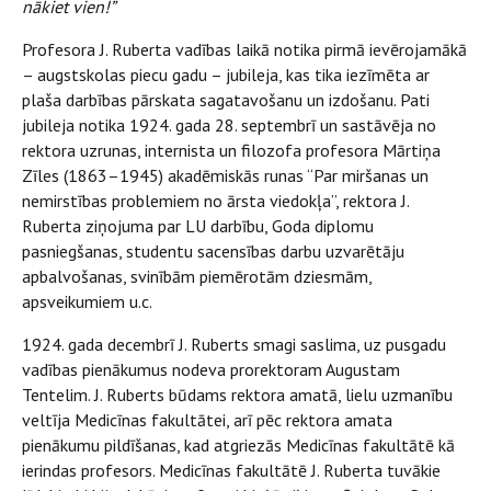
nākiet vien!”
Profesora J. Ruberta vadības laikā notika pirmā ievērojamākā
– augstskolas piecu gadu – jubileja, kas tika iezīmēta ar
plaša darbības pārskata sagatavošanu un izdošanu. Pati
jubileja notika 1924. gada 28. septembrī un sastāvēja no
rektora uzrunas, internista un filozofa profesora Mārtiņa
Zīles (1863–1945) akadēmiskās runas “Par miršanas un
nemirstības problemiem no ārsta viedokļa”, rektora J.
Ruberta ziņojuma par LU darbību, Goda diplomu
pasniegšanas, studentu sacensības darbu uzvarētāju
apbalvošanas, svinībām piemērotām dziesmām,
apsveikumiem u.c.
1924. gada decembrī J. Ruberts smagi saslima, uz pusgadu
vadības pienākumus nodeva prorektoram Augustam
Tentelim. J. Ruberts būdams rektora amatā, lielu uzmanību
veltīja Medicīnas fakultātei, arī pēc rektora amata
pienākumu pildīšanas, kad atgriezās Medicīnas fakultātē kā
ierindas profesors. Medicīnas fakultātē J. Ruberta tuvākie