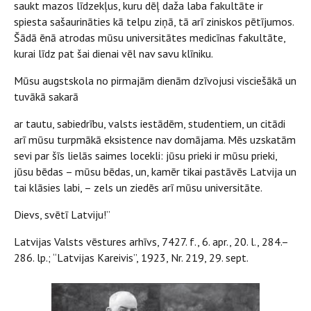
saukt mazos līdzekļus, kuru dēļ daža laba fakultāte ir
spiesta sašaurināties kā telpu ziņā, tā arī ziniskos pētījumos.
Šādā ēnā atrodas mūsu universitātes medicīnas fakultāte,
kurai līdz pat šai dienai vēl nav savu klīniku.
Mūsu augstskola no pirmajām dienām dzīvojusi visciešākā un
tuvākā sakarā
ar tautu, sabiedrību, valsts iestādēm, studentiem, un citādi
arī mūsu turpmākā eksistence nav domājama. Mēs uzskatām
sevi par šīs lielās saimes locekli: jūsu prieki ir mūsu prieki,
jūsu bēdas – mūsu bēdas, un, kamēr tikai pastāvēs Latvija un
tai klāsies labi, – zels un ziedēs arī mūsu universitāte.
Dievs, svētī Latviju!”
Latvijas Valsts vēstures arhīvs, 7427. f., 6. apr., 20. l., 284.–
286. lp.; “Latvijas Kareivis”, 1923, Nr. 219, 29. sept.