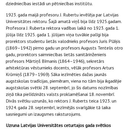
dziedniecības iestādi un pētniecības institūtu.
1923. gada maijā profesoru J. Rubertu ievēlēja par Latvijas
Universitātes rektoru. Šajā amatā viņš bija līdz 1925.gadam.
Profesora J. Ruberta rektora vadības laikā no 1923. gada 1.
jūlija līdz 1925. gada 1. jūlijam viņa tuvākie palīgi bija
prorektors studentu lietās valodnieks profesors Juris Plāķis
(1869–1942) pirmo gadu un profesors Augusts Tentelis otro
gadu, prorektors saimniecības lietās sanitārinženieris
profesors Mārtiņš Bīmanis (1864–1946), sekretārs
arhitektūras vēsturnieks docents, vēlāk profesors Arturs
Krūmiņš (1879–1969). Sāka iezīmēties dažas jaunās
augstskolas tradīcijas, piemēram, viena no tām bija ikgadējie
augstskolas svētki 28. septembrī, jo šis datums nozīmības
ziņā tika pielīdzināts valsts proklamēšanai 18. novembrī.
Divās svētku uzrunās, ko rektors J. Ruberts teica 1923. un
1924. gada 28. septembrī, iezīmējās svarīgākie tā laika
sasniegumi un izaugsmes raksturojums.
Uzruna Latvijas Universitātes ceturtajos gada svētkos