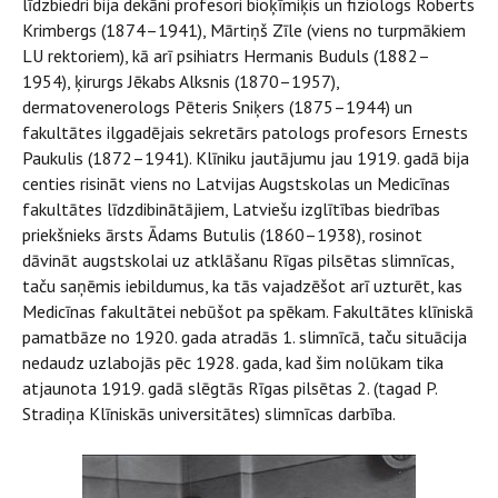
līdzbiedri bija dekāni profesori bioķīmiķis un fiziologs Roberts
Krimbergs (1874–1941), Mārtiņš Zīle (viens no turpmākiem
LU rektoriem), kā arī psihiatrs Hermanis Buduls (1882–
1954), ķirurgs Jēkabs Alksnis (1870–1957),
dermatovenerologs Pēteris Sniķers (1875–1944) un
fakultātes ilggadējais sekretārs patologs profesors Ernests
Paukulis (1872–1941). Klīniku jautājumu jau 1919. gadā bija
centies risināt viens no Latvijas Augstskolas un Medicīnas
fakultātes līdzdibinātājiem, Latviešu izglītības biedrības
priekšnieks ārsts Ādams Butulis (1860–1938), rosinot
dāvināt augstskolai uz atklāšanu Rīgas pilsētas slimnīcas,
taču saņēmis iebildumus, ka tās vajadzēšot arī uzturēt, kas
Medicīnas fakultātei nebūšot pa spēkam. Fakultātes klīniskā
pamatbāze no 1920. gada atradās 1. slimnīcā, taču situācija
nedaudz uzlabojās pēc 1928. gada, kad šim nolūkam tika
atjaunota 1919. gadā slēgtās Rīgas pilsētas 2. (tagad P.
Stradiņa Klīniskās universitātes) slimnīcas darbība.