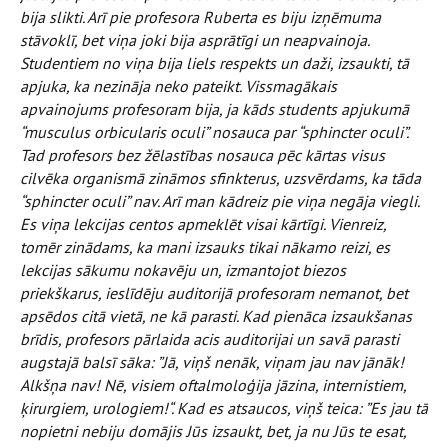
bija slikti. Arī pie profesora Ruberta es biju izņēmuma
stāvoklī, bet viņa joki bija asprātīgi un neapvainoja.
Studentiem no viņa bija liels respekts un daži, izsaukti, tā
apjuka, ka nezināja neko pateikt. Vissmagākais
apvainojums profesoram bija, ja kāds students apjukumā
“musculus orbicularis oculi” nosauca par “sphincter oculi”.
Tad profesors bez žēlastības nosauca pēc kārtas visus
cilvēka organismā zināmos sfinkterus, uzsvērdams, ka tāda
“sphincter oculi” nav. Arī man kādreiz pie viņa negāja viegli.
Es viņa lekcijas centos apmeklēt visai kārtīgi. Vienreiz,
tomēr zinādams, ka mani izsauks tikai nākamo reizi, es
lekcijas sākumu nokavēju un, izmantojot biezos
priekškarus, ieslīdēju auditorijā profesoram nemanot, bet
apsēdos citā vietā, ne kā parasti. Kad pienāca izsaukšanas
brīdis, profesors pārlaida acis auditorijai un savā parasti
augstajā balsī sāka: ”Jā, viņš nenāk, viņam jau nav jānāk!
Alkšņa nav! Nē, visiem oftalmoloģija jāzina, internistiem,
ķirurgiem, urologiem!“. Kad es atsaucos, viņš teica: ”Es jau tā
nopietni nebiju domājis Jūs izsaukt, bet, ja nu Jūs te esat,