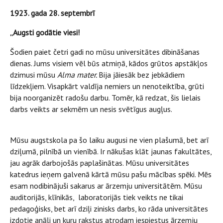
1923. gada 28. septembrī
„Augsti godātie viesi!
Šodien paiet četri gadi no mūsu universitātes dibināšanas
dienas. Jums visiem vēl būs atmiņā, kādos grūtos apstākļos
dzimusi mūsu
Alma mater.
Bija jāiesāk bez jebkādiem
līdzekļiem. Visapkārt valdīja nemiers un nenoteiktība, grūti
bija noorganizēt radošu darbu. Tomēr, kā redzat, šis lielais
darbs veikts ar sekmēm un nesis svētīgus augļus.
Mūsu augstskola pa šo laiku augusi ne vien plašumā, bet arī
dziļumā, pilnībā un vienībā. Ir nākušas klāt jaunas fakultātes,
jau agrāk darbojošās paplašinātas. Mūsu universitātes
katedrus ieņem galvenā kārtā mūsu pašu mācības spēki. Mēs
esam nodibinājuši sakarus ar ārzemju universitātēm. Mūsu
auditorijās, klīnikās, laboratorijās tiek veikts ne tikai
pedagoģisks, bet arī dziļi zinisks darbs, ko rāda universitātes
izdotie anāļi un kuru rakstus atrodam iespiestus ārzemju