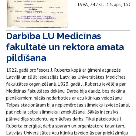
LVVA, 7427.f., 13. apr., 1504.l.
Darbība LU Medicīnas
fakultātē un rektora amata
pildīšana
1922. gadā profesors J. Ruberts kopā ar ģimeni atgriezās
Latvijā un tūlīt iesaistījās Latvijas Universitātes Medicīnas
fakultātes organizēšanā. 1923. gadā J. Rubertu ievēlēja par
Medicīnas fakultātes dekānu. Darba bija daudz, bez dekāna
pienākumiem nācās nodarboties ar acu klīnikas veidošanu.
Telpas stacionāram bija nepiemērotas slimnieku izvietošanai,
pat nebija telpu slimnieku izmeklēšanai. Sākās intensīvs,
plānveidīgs studentu apmācības darbs. Tikai pateicoties J.
Ruberta enerģijai, darba sparam un organizatora talantam,
Latvijas Universitātes Acu klīnika izveidojās par priekšzīmīgu