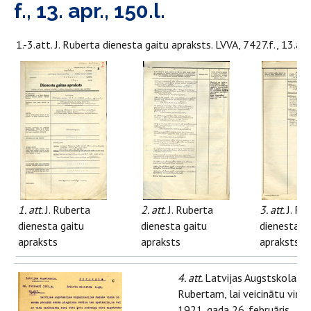
f., 13. apr., 150.l.
1.-3.att. J. Ruberta dienesta gaitu apraksts. LVVA, 7427.f., 13.apr. 
1. att.
J. Ruberta
2. att.
J. Ruberta
3. att.
J. Ru
dienesta gaitu
dienesta gaitu
dienesta g
apraksts
apraksts
apraksts
4. att.
Latvijas Augstskolas r
Rubertam, lai veicinātu viņa 
1921. gada 26. februāris.