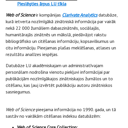
Pieslēgties ārpus LU tīkla
Web of Science
ir kompānijas
Clarivate Analytics
datubāze,
kurā ietverta nozīmīgākā zinātniskā informācija par vairāk
nekā 22 000 žurnāliem dabaszinātnēs, sociālajās,
humanitārajās zinātnēs un mākslā, piedāvājot rakstu
bibliogrāfisko un citēšanas informāciju, kopsavilkumus un
citu informāciju. Pieejamas plašas meklēšanas, atlases un
rezultātu analīzes iespējas.
Datubāze LU akadēmiskajam un administratīvajam
personālam nodrošina vienotu piekļuvi informācijai par
publikācijām nozīmīgākajos zinātniskajos žurnālos un to
citēšanu, kas ļauj izvērtēt publikāciju autoru zinātniskos
sasniegumus.
Web of Science
pieejama informācija no 1990. gada, un tā
sastāv no vairākām citēšanas indeksu datubāzēm:
Web of Science Core Collection: