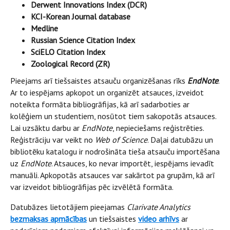
Derwent Innovations Index (DCR)
KCI-Korean Journal database
Medline
Russian Science Citation Index
SciELO Citation Index
Zoological Record (ZR)
Pieejams arī tiešsaistes atsauču organizēšanas rīks
EndNote
.
Ar to iespējams apkopot un organizēt atsauces, izveidot
noteikta formāta bibliogrāfijas, kā arī sadarboties ar
kolēģiem un studentiem, nosūtot tiem sakopotās atsauces.
Lai uzsāktu darbu ar
EndNote
, nepieciešams reģistrēties.
Reģistrāciju var veikt no
Web of Science
. Daļai datubāzu un
bibliotēku katalogu ir nodrošināta tieša atsauču importēšana
uz
EndNote
. Atsauces, ko nevar importēt, iespējams ievadīt
manuāli. Apkopotās atsauces var sakārtot pa grupām, kā arī
var izveidot bibliogrāfijas pēc izvēlētā formāta.
Datubāzes lietotājiem pieejamas
Clarivate Analytics
bezmaksas apmācības
un tiešsaistes
video arhīvs
ar