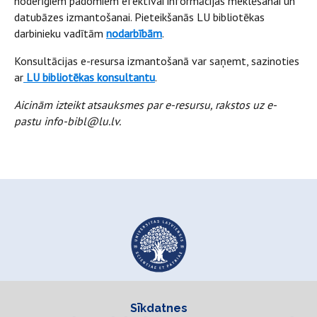
noderīgiem padomiem efektīvai informācijas meklēšanai un
datubāzes izmantošanai. Pieteikšanās LU bibliotēkas
darbinieku vadītām
nodarbībām
.
Konsultācijas e-resursa izmantošanā var saņemt, sazinoties
ar
LU bibliotēkas konsultantu
.
Aicinām izteikt atsauksmes par e-resursu, rakstos uz e-
pastu info-bibl@lu.lv.
Sīkdatnes