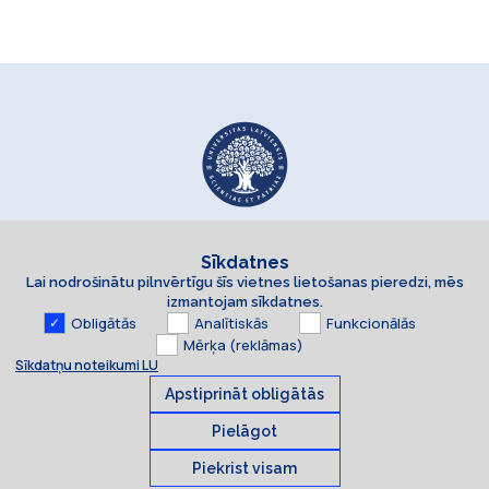
Sīkdatnes
Lai nodrošinātu pilnvērtīgu šīs vietnes lietošanas pieredzi, mēs
izmantojam sīkdatnes.
Obligātās
Analītiskās
Funkcionālās
Mērķa (reklāmas)
Sīkdatņu noteikumi LU
Apstiprināt obligātās
Pielāgot
Piekrist visam
Sīkdatnes