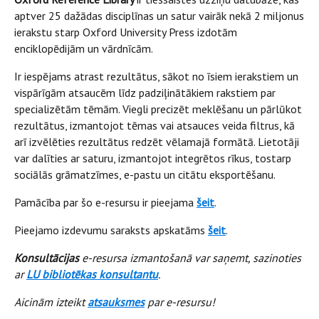
aptver 25 dažādas disciplīnas un satur vairāk nekā 2 miljonus
ierakstu starp Oxford University Press izdotām
enciklopēdijām un vārdnīcām.
Ir iespējams atrast rezultātus, sākot no īsiem ierakstiem un
vispārīgām atsaucēm līdz padziļinātākiem rakstiem par
specializētām tēmām. Viegli precizēt meklēšanu un pārlūkot
rezultātus, izmantojot tēmas vai atsauces veida filtrus, kā
arī izvēlēties rezultātus redzēt vēlamajā formātā. Lietotāji
var dalīties ar saturu, izmantojot integrētos rīkus, tostarp
sociālās grāmatzīmes, e-pastu un citātu eksportēšanu.
Pamācība par šo e-resursu ir pieejama
šeit
.
Pieejamo izdevumu saraksts apskatāms
šeit
.
Konsultācijas
e-resursa izmantošanā var saņemt, sazinoties
ar
LU bibliotēkas konsultantu
.
Aicinām izteikt
atsauksmes
par e-resursu!