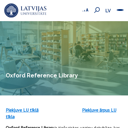
LV
Oxford Reference Library
Piekļuve LU tīklā
Piekļuve ārpus LU
tīkla
Oxford Reference Library
ir tiešsaistes uzziņu datubāze, kas