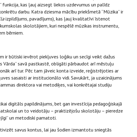
” funkcija, kas ļauj aizsegt liekos uzdevumus un palīdz
onkrētu darbu. Katra dziesma mācību priekšmetā “Mūzika” ir
la
izpildījums, pavadījums), kas ļauj kvalitatīvi īstenot
kumskolas skolotājiem, kuri nespēlē mūzikas instrumentu,
iem bērniem.
 ir būtiski ievērot piekļuves loģiku un secīgi veikt dažus
s Vārda” savā pastkastē, obligāti pārbaudot arī mēstuļu
āk arī tur. Pēc tam jāveic konta izveide, reģistrējoties ar
uves sasaisti ar institucionālo vidi. Savukārt, ja uzaicinājums
ammas direktora vai metodiķes, vai konkrētajai studiju
ikai digitāls papildinājums, bet gan investīcija pedagoģiskajā
atskolai un to veidotāju – praktizējošu skolotāju – pieredze
ējīgi” un metodiski pamatoti.
tivizēt savus kontus, lai jau šodien izmantotu sniegtās