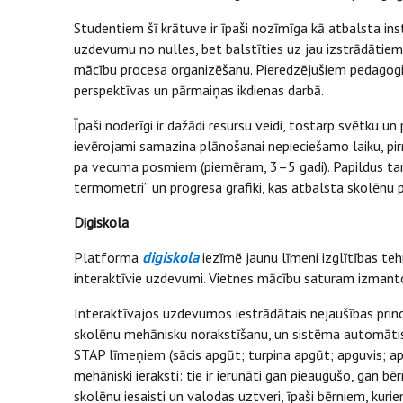
Studentiem šī krātuve ir īpaši nozīmīga kā atbalsta ins
uzdevumu no nulles, bet balstīties uz jau izstrādātiem
mācību procesa organizēšanu. Pieredzējušiem pedagogie
perspektīvas un pārmaiņas ikdienas darbā.
Īpaši noderīgi ir dažādi resursu veidi, tostarp svētku 
ievērojami samazina plānošanai nepieciešamo laiku, pi
pa vecuma posmiem (piemēram, 3–5 gadi). Papildus tam p
termometri” un progresa grafiki, kas atbalsta skolēnu
Digiskola
Platforma
digiskola
iezīmē jaunu līmeni izglītības teh
interaktīvie uzdevumi. Vietnes mācību saturam izmanto
Interaktīvajos uzdevumos iestrādātais nejaušības prin
skolēnu mehānisku norakstīšanu, un sistēma automātiski
STAP līmeņiem (sācis apgūt; turpina apgūt; apguvis; apg
mehāniski ieraksti: tie ir ierunāti gan pieaugušo, gan b
skolēnu iesaisti un valodas uztveri, īpaši bērniem, kur