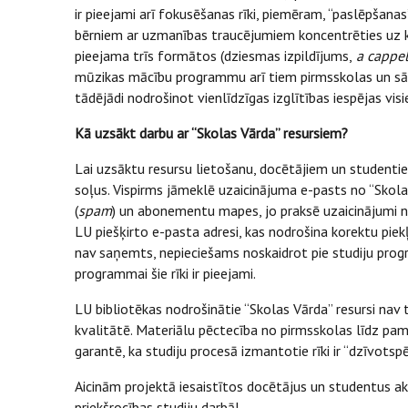
ir pieejami arī fokusēšanas rīki, piemēram, “paslēpšanas
bērniem ar uzmanības traucējumiem koncentrēties uz k
pieejama trīs formātos (dziesmas izpildījums,
a cappel
mūzikas mācību programmu arī tiem pirmsskolas un sā
tādējādi nodrošinot vienlīdzīgas izglītības iespējas vis
Kā uzsākt darbu ar “Skolas Vārda” resursiem?
Lai uzsāktu resursu lietošanu, docētājiem un studentiem
soļus. Vispirms jāmeklē uzaicinājuma e-pasts no “Skola
(
spam
) un abonementu mapes, jo praksē uzaicinājumi non
LU piešķirto e-pasta adresi, kas nodrošina korektu piekļ
nav saņemts, nepieciešams noskaidrot pie studiju progr
programmai šie rīki ir pieejami.
LU bibliotēkas nodrošinātie “Skolas Vārda” resursi nav t
kvalitātē. Materiālu pēctecība no pirmsskolas līdz pam
garantē, ka studiju procesā izmantotie rīki ir “dzīvotsp
Aicinām projektā iesaistītos docētājus un studentus ak
priekšrocības studiju darbā!