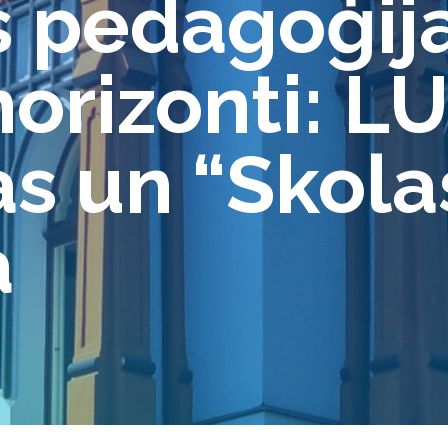
 pedagoģij
horizonti: L
as un “Skola
a