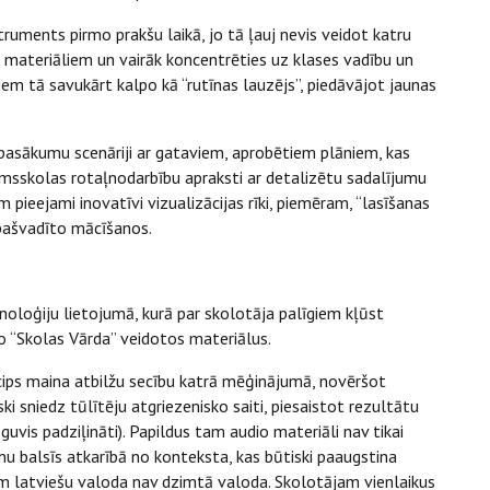
truments pirmo prakšu laikā, jo tā ļauj nevis veidot katru
 materiāliem un vairāk koncentrēties uz klases vadību un
m tā savukārt kalpo kā “rutīnas lauzējs”, piedāvājot jaunas
un pasākumu scenāriji ar gataviem, aprobētiem plāniem, kas
rmsskolas rotaļnodarbību apraksti ar detalizētu sadalījumu
ieejami inovatīvi vizualizācijas rīki, piemēram, “lasīšanas
 pašvadīto mācīšanos.
noloģiju lietojumā, kurā par skolotāja palīgiem kļūst
 “Skolas Vārda” veidotos materiālus.
cips maina atbilžu secību katrā mēģinājumā, novēršot
 sniedz tūlītēju atgriezenisko saiti, piesaistot rezultātu
uvis padziļināti). Papildus tam audio materiāli nav tikai
ērnu balsīs atkarībā no konteksta, kas būtiski paaugstina
iem latviešu valoda nav dzimtā valoda. Skolotājam vienlaikus