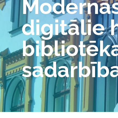
Modernās
digitālie 
bibliotēk
sadarbīb