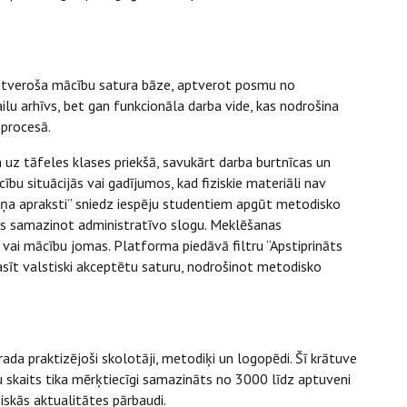
ptveroša mācību satura bāze, aptverot posmu no
ailu arhīvs, bet gan funkcionāla darba vide, kas nodrošina
 procesā.
z tāfeles klases priekšā, savukārt darba burtnīcas un
cību situācijās vai gadījumos, kad fiziskie materiāli nav
meņa apraksti” sniedz iespēju studentiem apgūt metodisko
us samazinot administratīvo slogu. Meklēšanas
s vai mācību jomas. Platforma piedāvā filtru “Apstiprināts
asīt valstiski akceptētu saturu, nodrošinot metodisko
u rada praktizējoši skolotāji, metodiķi un logopēdi. Šī krātuve
rsu skaits tika mērķtiecīgi samazināts no 3000 līdz aptuveni
skās aktualitātes pārbaudi.