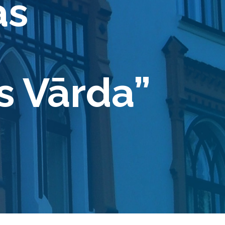
as
U
s Vārda”