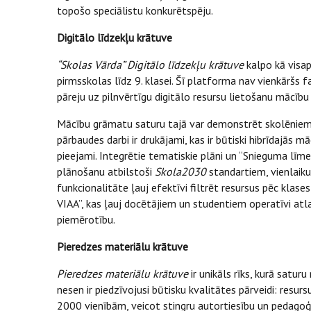
topošo speciālistu konkurētspēju.
Digitālo līdzekļu krātuve
“Skolas Vārda” Digitālo līdzekļu krātuve
kalpo kā visa
pirmsskolas līdz 9. klasei. Šī platforma nav vienkāršs f
pāreju uz pilnvērtīgu digitālo resursu lietošanu mācību
Mācību grāmatu saturu tajā var demonstrēt skolēniem u
pārbaudes darbi ir drukājami, kas ir būtiski hibrīdajās mā
pieejami. Integrētie tematiskie plāni un “Snieguma lī
plānošanu atbilstoši
Skola2030
standartiem, vienlaik
funkcionalitāte ļauj efektīvi filtrēt resursus pēc klase
VIAA”, kas ļauj docētājiem un studentiem operatīvi atl
piemērotību.
Pieredzes materiālu krātuve
Pieredzes materiālu krātuve
ir unikāls rīks, kurā satur
nesen ir piedzīvojusi būtisku kvalitātes pārveidi: resu
2000 vienībām, veicot stingru autortiesību un pedagoģi