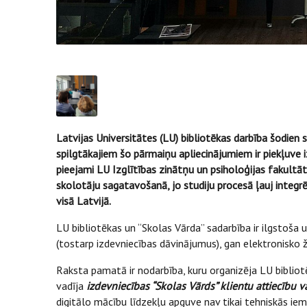
Latvijas Universitātes (LU) bibliotēkas darbība šodien 
spilgtākajiem šo pārmaiņu apliecinājumiem ir piekļuve 
pieejami LU Izglītības zinātņu un psiholoģijas fakultāt
skolotāju sagatavošanā, jo studiju procesā ļauj integrē
visā Latvijā.
LU bibliotēkas un “Skolas Vārda” sadarbība ir ilgstoš
(tostarp izdevniecības dāvinājumus), gan elektronisko
Raksta pamatā ir nodarbība, kuru organizēja LU biblio
vadīja
izdevniecības “Skolas Vārds” klientu attiecību v
digitālo mācību līdzekļu apguve nav tikai tehniskās i