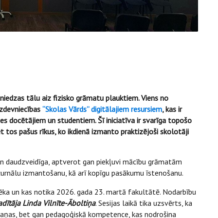
sniedzas tālu aiz fizisko grāmatu plauktiem. Viens no
izdevniecības
“Skolas Vārds” digitālajiem resursiem
, kas ir
es docētājiem un studentiem. Šī iniciatīva ir svarīga topošo
t tos pašus rīkus, ko ikdienā izmanto praktizējoši skolotāji
a un daudzveidīga, aptverot gan piekļuvi mācību grāmatām
 žurnālu izmantošanu, kā arī kopīgu pasākumu īstenošanu.
tēka un kas notika 2026. gada 23. martā fakultātē. Nodarbību
adītāja Linda Vilnīte-Āboltiņa
. Sesijas laikā tika uzsvērts, ka
emaņas, bet gan pedagoģiskā kompetence, kas nodrošina