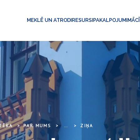
MEKLĒ UN ATRODI
RESURSI
PAKALPOJUMI
MĀC
OTĒKA
PAR MUMS
...
ZIŅA