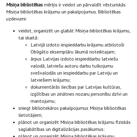
Misiņa bibliotēkas
mērķis ir veidot un pārvaldīt vēsturiskās
Misiņa bibliotēkas krājumu un pakalpojumus. Bibliotēkas
uzdevumi:
veidot, organizēt un glabāt Misiņa bibliotēkas krājumu,
tai skaitā:
Latvijā izdoto iespieddarbu krājumu atbilstoši
Obligāto eksemplāru likumā noteiktajam;
ārpus Latvijas izdoto iespieddarbu latviešu
valodā, latviešu autoru darbu tulkojumu
svešvalodās un iespieddarbu par Latviju un
latviešiem krājumu;
dokumentārās liecības par Latvijas kultūras,
izglītības un zinātnes nozaru personību dzīvi un
mantojumu;
sniegt bibliotekāros pakalpojumus Misiņa bibliotēkas
lietotājiem;
plānot un organizēt Misiņa bibliotēkas krājumu fiziskās
saglabātības un digitalizācijas pasākumus;
plānot un organizēt Misiņa bibliotēkas krājumu