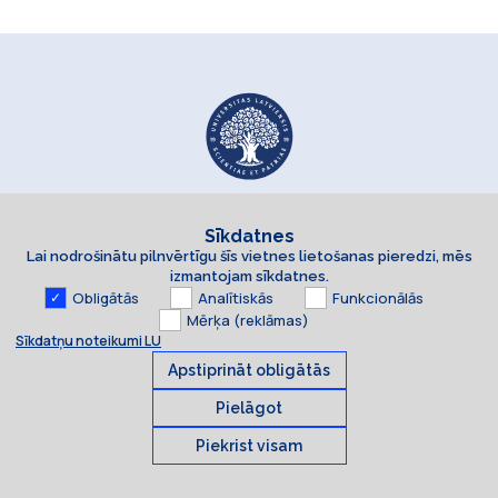
Sīkdatnes
Lai nodrošinātu pilnvērtīgu šīs vietnes lietošanas pieredzi, mēs
izmantojam sīkdatnes.
Obligātās
Analītiskās
Funkcionālās
Mērķa (reklāmas)
Sīkdatņu noteikumi LU
Apstiprināt obligātās
Pielāgot
Piekrist visam
Sīkdatnes
© 2026 Latvijas Universitāte. Visas tiesības aizsargātas