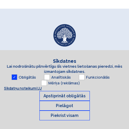
Sīkdatnes
Lai nodrošinātu pilnvērtīgu šīs vietnes lietošanas pieredzi, mēs
izmantojam sīkdatnes.
Obligātās
Analītiskās
Funkcionālās
Mērķa (reklāmas)
Sīkdatņu noteikumi LU
Apstiprināt obligātās
Pielāgot
Piekrist visam
Sīkdatnes
© 2026 Latvijas Universitāte. Visas tiesības aizsargātas