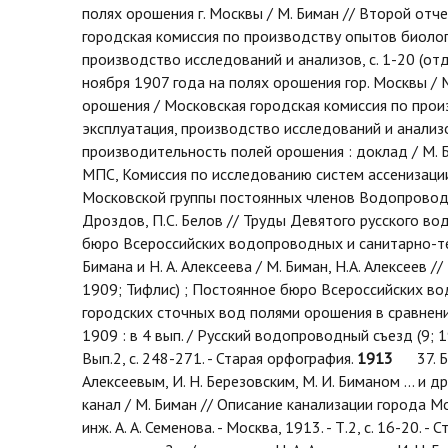
полях орошения г. Москвы / М. Биман // Второй от
городская комиссия по производству опытов биологич
производство исследований и анализов, с. 1-20 (отд
ноября 1907 года на полях орошения гор. Москвы /
орошения / Московская городская комиссия по произ
эксплуатация, производство исследований и анализов,
производительность полей орошения : доклад / М. Би
МПС, Комиссия по исследованию систем ассенизации 
Московской группы постоянных членов Водопроводных
Дроздов, П.С. Белов // Труды Девятого русского во
бюро Всероссийских водопроводных и санитарно-техн
Бимана и Н. А. Алексеева / М. Биман, Н.А. Алексеев
1909; Тифлис) ; Постоянное бюро Всероссийских вод
городских сточных вод полями орошения в сравнени
1909 : в 4 вып. / Русский водопроводный съезд (9;
Вып.2, с. 248-271. - Старая орфография.
1913
37. Бас
Алексеевым, И. Н. Березовским, М. И. Биманом ... и др
канал / М. Биман // Описание канализации города Москв
инж. А. А. Семенова. - Москва, 1913. - Т.2, с. 16-2