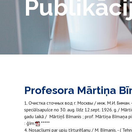
Publikāci
Profesora Mārtiņa Bī
1. Очистка сточных вод г. Москвы / инж. М.И. Биман. - М
speciālsapulce no 30. aug. līdz 12.sept. 1926. g. / Mārtiņ
gadu laikā / Mārtiņš Bīmanis ; prof. Mārtiņa Bīmaņa pie
: ģīm.
*****
4. Nosacījumi par upju tīrturēšanu / M. Bīmanis. - ( Tehn