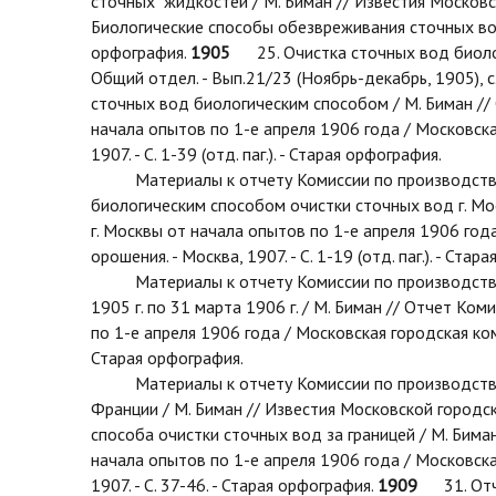
сточных жидкостей / М. Биман // Известия Московско
Биологические способы обезвреживания сточных вод 
орфография.
1905
25. Очистка сточных вод биологи
Общий отдел. - Вып.21/23 (Ноябрь-декабрь, 1905), с
сточных вод биологическим способом / М. Биман //
начала опытов по 1-е апреля 1906 года / Московск
1907. - С. 1-39 (отд. паг.). - Старая орфография.
Материалы к отчету Комиссии по производству оп
биологическим способом очистки сточных вод г. Мо
г. Москвы от начала опытов по 1-е апреля 1906 го
орошения. - Москва, 1907. - С. 1-19 (отд. паг.). - Стар
Материалы к отчету Комиссии по производству оп
1905 г. по 31 марта 1906 г. / М. Биман // Отчет К
по 1-е апреля 1906 года / Московская городская ком
Старая орфография.
Материалы к отчету Комиссии по производству о
Франции / М. Биман // Известия Московской городск
способа очистки сточных вод за границей / М. Бима
начала опытов по 1-е апреля 1906 года / Московск
1907. - С. 37-46. - Старая орфография.
1909
31. Отчет