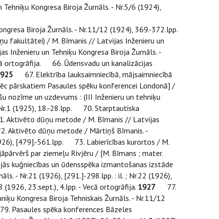
un Tehniķu Kongresa Biroja Žurnāls. - Nr.5/6 (1924),
gresa Biroja Žurnāls. - Nr.11/12 (1924), 369.-372.lpp.
 fakultātei) / M. Bīmanis // Latvijas Inženieru un
s Inženieru un Tehniķu Kongresa Biroja Žurnāls. -
ecā ortogrāfija. 66. Ūdensvadu un kanalizācijas
925
67. Elektrība lauksaimniecībā, mājsaimniecībā
. pēc pārskatiem Pasaules spēku konferencei Londonā] /
išu nozīme un uzdevums : (III Inženieru un tehniķu
- Nr.1 (1925), 18.-28.lpp. 70. Starptautiska
Aktivēto dūņu metode / M. Bīmanis // Latvijas
l. 72. Aktivēto dūņu metode / Mārtiņš Bīmanis. -
(1926), [479].-561.lpp. 73. Labierīcības kurortos / M.
 jāpārvērš par ziemeļu Rivjēru / [M. Bīmans ; mater.
iekšējās kuģniecības un ūdensspēka izmantošanas izstāde
. - Nr.21 (1926), [291.]-298.lpp. : il. ; Nr.22 (1926),
1926, 23.sept.), 4.lpp. - Vecā ortogrāfija.
1927
77.
hniķu Kongresa Biroja Tehniskais Žurnāls. - Nr.11/12
a. 79. Pasaules spēka konferences Bāzeles