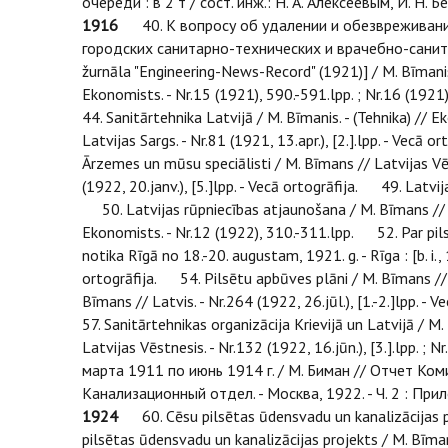
очереди : в 2 т / сост. инж.: Н. А. Алексеевым, И. Н. Б
1916
40. К вопросу об удалении и обезвреживании 
городских санитарно-технических и врачебно-санита
žurnāla "Engineering-News-Record" (1921)] / M. Bīmanis 
Ekonomists. - Nr.15 (1921), 590.-591.lpp. ; Nr.16 (1921
44. Sanitārtehnika Latvijā / M. Bīmanis. - (Tehnika) // 
Latvijas Sargs. - Nr.81 (1921, 13.apr.), [2.].lpp. - Vecā o
Ārzemes un mūsu speciālisti / M. Bīmans // Latvijas Vēst
(1922, 20.janv.), [5.]lpp. - Vecā ortogrāfija. 49. Latvija
50. Latvijas rūpniecības atjaunošana / M. Bīmans // Latv
Ekonomists. - Nr.12 (1922), 310.-311.lpp. 52. Par pilsēt
notika Rīgā no 18.-20. augustam, 1921. g. - Rīga : [b. i.,
ortogrāfija. 54. Pilsētu apbūves plāni / M. Bīmans // L
Bīmans // Latvis. - Nr.264 (1922, 26.jūl.), [1.-2.]lpp. 
57. Sanitārtehnikas organizācija Krievijā un Latvijā / M
Latvijas Vēstnesis. - Nr.132 (1922, 16.jūn.), [3.].lpp.
марта 1911 по июнь 1914 г. / М. Биман // Отчет Комис
Канализационный отдел. - Москва, 1922. - Ч. 2 : Пр
1924
60. Cēsu pilsētas ūdensvadu un kanalizācijas pro
pilsētas ūdensvadu un kanalizācijas projekts / M. Bīmanis.