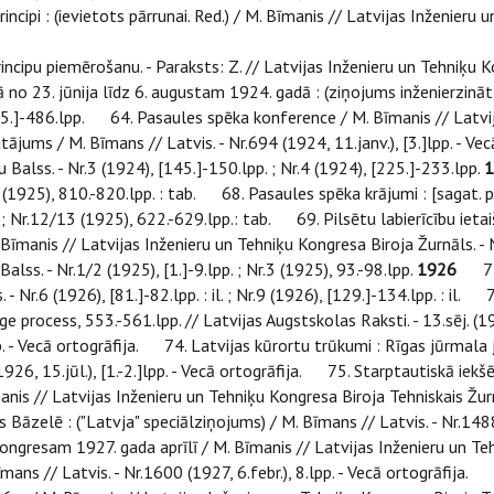
ncipi : (ievietots pārrunai. Red.) / M. Bīmanis // Latvijas Inženieru 
u piemērošanu. - Paraksts: Z. // Latvijas Inženieru un Tehniķu Kon
23. jūnija līdz 6. augustam 1924. gadā : (ziņojums inženierzinātņu
65.]-486.lpp. 64. Pasaules spēka konference / M. Bīmanis // Latvija
jums / M. Bīmans // Latvis. - Nr.694 (1924, 11.janv.), [3.]lpp. - V
lss. - Nr.3 (1924), [145.]-150.lpp. ; Nr.4 (1924), [225.]-233.lpp.
1
7 (1925), 810.-820.lpp. : tab. 68. Pasaules spēka krājumi : [sagat
 ; Nr.12/13 (1925), 622.-629.lpp.: tab. 69. Pilsētu labierīcību ieta
. Bīmanis // Latvijas Inženieru un Tehniķu Kongresa Biroja Žurnāls. 
lss. - Nr.1/2 (1925), [1.]-9.lpp. ; Nr.3 (1925), 93.-98.lpp.
1926
71. 
- Nr.6 (1926), [81.]-82.lpp. : il. ; Nr.9 (1926), [129.]-134.lpp. : i
dge process, 553.-561.lpp. // Latvijas Augstskolas Raksti. - 13.sēj. 
ab. - Vecā ortogrāfija. 74. Latvijas kūrortu trūkumi : Rīgas jūrmala
3 (1926, 15.jūl.), [1.-2.]lpp. - Vecā ortogrāfija. 75. Starptautiskā 
is // Latvijas Inženieru un Tehniķu Kongresa Biroja Tehniskais Žurnāls
āzelē : ("Latvja" speciālziņojums) / M. Bīmans // Latvis. - Nr.1488 (
kongresam 1927. gada aprīlī / M. Bīmanis // Latvijas Inženieru un Te
mans // Latvis. - Nr.1600 (1927, 6.febr.), 8.lpp. - Vecā ortogrāfij