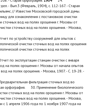
-208. - Старая орфография.
1904
24.
 - Вып.3 (Февраль, 1904), с. 112-167. - Старая
ильямс // Известия Московской городской думы.
ицу для ознакомления с постановкою очистки
и сточных вод на полях орошения г. Москвы от
чистки сточных вод на полях орошения. - Москва,
чет по устройству сооружений для опытов с
ологической очистки сточных вод на полях орошения
ологической очистки сточных вод на полях
ет по эксплуатации станции очистки с января
вод на полях орошения г. Москвы от начала опытов
 на полях орошения. - Москва, 1907. - С. 19-28. -
редварительная фильтрация сточных вод во
Старая орфография. 30. Применение биологического
истки сточных вод на полях орошения г. Москвы от
чистки сточных вод на полях орошения. - Москва,
с 1 апреля 1906 года по 1 ноября 1907 года на