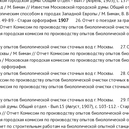
й городской думы. Общий отдел. - Вып.7 (Апрель, 1903), с. 157
/ М. Биман // Известия Московской городской думы. Общий отдел.
ческим способом в городах Западной Европы / М. Биман, В. В
. 49-89. - Старая орфография.
1907
26. Отчет о поездке за гран
 Отчет Комиссии по производству опытов биологической очистк
ая городская комиссия по производству опытов биологической о
ытов биологической очистки сточных вод г. Москвы. 27. От
сквы / М. Биман // Отчет Комиссии по производству опытов би
да / Московская городская комиссия по производству опытов би
ая орфография.
ытов биологической очистки сточных вод г. Москвы. 28. Отч
омиссии по производству опытов биологической очистки сточных 
иссия по производству опытов биологической очистки сточных вод
пытов биологической очистки сточных вод г. Москвы. 29. П
ой думы. Общий отдел. - Вып.15 (Август, 1907), с. 103-112. - 
н // Отчет Комиссии по производству опытов биологической оч
ая городская комиссия по производству опытов биологической о
 по строительным работам на биологической опытной станции 