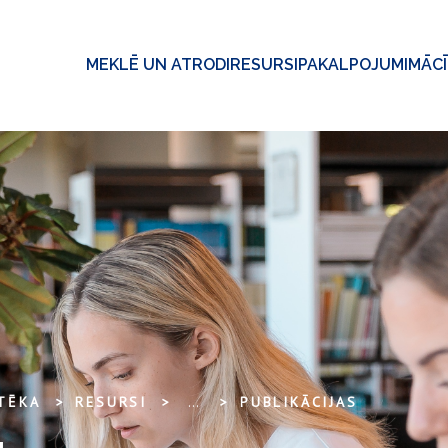
MEKLĒ UN ATRODI
RESURSI
PAKALPOJUMI
MĀC
OTĒKA
RESURSI
...
PUBLIKĀCIJAS