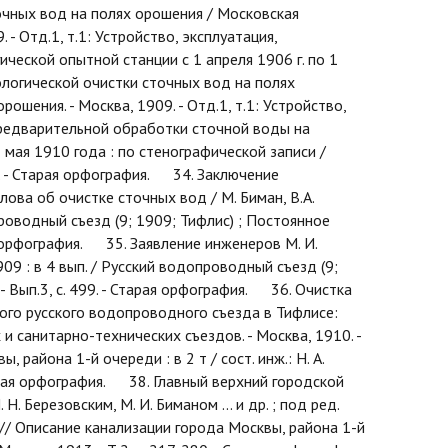
очных вод на полях орошения / Московская
- Отд.1, т.1: Устройство, эксплуатация,
ической опытной станции с 1 апреля 1906 г. по 1
ологической очистки сточных вод на полях
шения. - Москва, 1909. - Отд.1, т.1: Устройство,
едварительной обработки сточной воды на
 мая 1910 года : по стенографической записи /
1. - Старая орфография. 34. Заключение
ова об очистке сточных вод / М. Биман, В.А.
роводный съезд (9; 1909; Тифлис) ; Постоянное
я орфография. 35. Заявление инженеров М. И.
09 : в 4 вып. / Русский водопроводный съезд (9;
 Вып.3, с. 499. - Старая орфография. 36. Очистка
ого русского водопроводного съезда в Тифлисе:
и санитарно-технических съездов. - Москва, 1910. -
 района 1-й очереди : в 2 т / сост. инж.: Н. А.
 -Старая орфография. 38. Главный верхний городской
Н. Березовским, М. И. Биманом ... и др. ; под ред.
ан // Описание канализации города Москвы, района 1-й