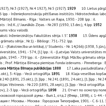
27), Nr.3 (1927), Nr.4 1927), Nr.5 (1927).
1929
10. Lietus pārgāze
6 lpp. - Inženieŗkonstrukciju pētīšanas insititūts. Hidrotechnikas la
ārtiņš Bīmanis. - Rīga : Valters un Rapa, 1930. - 208 lpp. : il.
Inž.K. // Jaunākās Ziņas. - Nr.283 (1930, 13.dec.), 4.lpp.
1932
12
ilkums vācu valodā.
. Inženierzinātņu fakultātes sērija. I. 5".
1938
13. Ūdens apgāde 
rāmatu sērija ; Nr.1). - Bibliogr.: 751.-752. lpp.
J. - (Rakstniecība un kritika) // Students. - Nr. 14(266) (1938, 5.jūn.)
iversitāte, 1941. - 574, [1] lpp.: il. - (Latvijas Valsts universitātes
gāds, 1943. - 739 lpp.: il. - (Universitāte Rīgā. Mācību grāmatu sērija 
is ; Prof. Mārtiņa Bīmaņa piemiņas fonda izdevums. - Pinneberga : B
sora Mārtiņa Bīmaņa publikācijas
1888
17. Laika pasludināšana / n
.okt.), 3.-4.lpp. - Vecā ortogrāfija.
1891
18. Klaja veselības kopšana 
; Nr.240 (1891, 23.okt.), [1.]lpp. ; Nr.241 (1891, 24.okt.), [1.]lpp. ; N
ijas Vēstnesis. - Nr.220 (1891, 28.sept.), [1.]lpp. - Vecā ortogrāfija.
v.), 2.-3.lpp. - Vecā ortogrāfija.
1898
21. Отчет по осмотру полей 
сковской городской думы. - Вып.1, отд.2 (Февр., 1898), с. 1-44. 
ция г. Москвы. - Москва : Городская Типография, 1901. - С. 6-11.