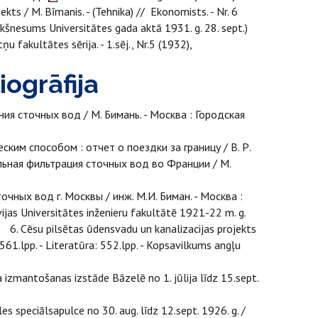
kts / M. Bīmanis. - (Tehnika) // Ekonomists. - Nr. 6
ekšnesums Universitātes gada aktā 1931. g. 28. sept.)
u fakultātes sērija. - 1.sēj., Nr.5 (1932),
ogrāfija
 сточных вод / М. Бимань. - Москва : Городская
им способом : отчет о поездки за границу / В. Р.
ая фильтрация сточных вод во Франции / М.
ных вод г. Москвы / инж. М.И. Биман. - Москва :
jas Universitātes inženieru fakultātē 1921-22 m. g.
. Cēsu pilsētas ūdensvadu un kanalizacijas projekts
61.lpp. - Literatūra: 552.lpp. - Kopsavilkums angļu
izmantošanas izstāde Bāzelē no 1. jūlija līdz 15.sept.
speciālsapulce no 30. aug. līdz 12.sept. 1926. g. /