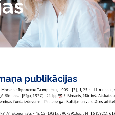
jas
maņa publikācijas
осква : Городская Типография, 1909. - [2], II, 25 с., 11 л. план., д
š Bīmanis. - [Rīga, 1927.] - 21 lpp.
3. Bīmanis, Mārtiņš. Atskats u
miņas fonda izdevums. - Pinneberga : Baltijas universitātes arhitekt
ika) // Ekonomists. - Nr. 15 (1921), 590.-591.lpp. ; Nr. 16 (1921), 61