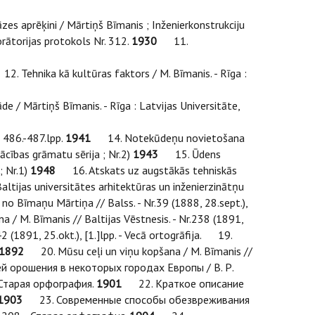
s aprēķini / Mārtiņš Bīmanis ; Inženierkonstrukciju
borātorijas protokols Nr. 312.
1930
11.
. Tehnika kā kultūras faktors / M. Bīmanis. - Rīga :
/ Mārtiņš Bīmanis. - Rīga : Latvijas Universitāte,
, 486.-487.lpp.
1941
14. Notekūdeņu novietošana
 mācības grāmatu sērija ; Nr.2)
1943
15. Ūdens
; Nr.1)
1948
16. Atskats uz augstākās tehniskās
altijas universitātes arhitektūras un inženierzinātņu
o Bīmaņu Mārtiņa // Balss. - Nr.39 (1888, 28.sept.),
/ M. Bīmanis // Baltijas Vēstnesis. - Nr.238 (1891,
r.242 (1891, 25.okt.), [1.]lpp. - Vecā ortogrāfija. 19.
1892
20. Mūsu ceļi un viņu kopšana / M. Bīmanis //
орошения в некоторых городах Европы / В. Р.
- Старая орфография.
1901
22. Краткое описание
1903
23. Современные способы обезвреживания