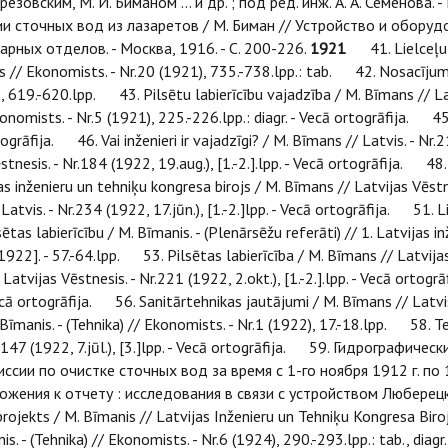
ерезовским, М. И. Биманом ... и др. ; под ред. инж. А. А. Семенова. 
сточных вод из лазаретов / М. Биман // Устройство и оборудо
рных отделов. - Москва, 1916. - С. 200-226.
1921
41. Lielceļu p
// Ekonomists. - Nr.20 (1921), 735.-738.lpp.: tab. 42. Nosacījumi p
), 619.-620.lpp. 43. Pilsētu labierīcību vajadzība / M. Bīmans // Lat
Ekonomists. - Nr.5 (1921), 225.-226.lpp.: diagr. - Vecā ortogrāfija. 
rtogrāfija. 46. Vai inženieri ir vajadzīgi? / M. Bīmans // Latvis. - Nr.2
nesis. - Nr.184 (1922, 19.aug.), [1.-2.].lpp. - Vecā ortogrāfija. 48. 
s inženieru un tehniķu kongresa birojs / M. Bīmans // Latvijas Vēstnesi
is. - Nr.234 (1922, 17.jūn.), [1.-2.]lpp. - Vecā ortogrāfija. 51. Liel
as labierīcību / M. Bīmanis. - (Plenārsēžu referāti) // 1. Latvijas 
 1922]. - 57.-64.lpp. 53. Pilsētas labierīcība / M. Bīmans // Latvijas V
atvijas Vēstnesis. - Nr.221 (1922, 2.okt.), [1.-2.].lpp. - Vecā orto
- Vecā ortogrāfija. 56. Sanitārtehnikas jautājumi / M. Bīmans // Latvi
. Bīmanis. - (Tehnika) // Ekonomists. - Nr.1 (1922), 17.-18.lpp. 58. 
 ; Nr.147 (1922, 7.jūl.), [3.]lpp. - Vecā ortogrāfija. 59. Гидрограф
сии по очистке сточных вод за время с 1-го ноября 1912 г. по 1-о
иложения к отчету : исследования в связи с устройством Люберецк
jekts / M. Bīmanis // Latvijas Inženieru un Tehniķu Kongresa Biroj
 - (Tehnika) // Ekonomists. - Nr.6 (1924), 290.-293.lpp.: tab., diagr. ;