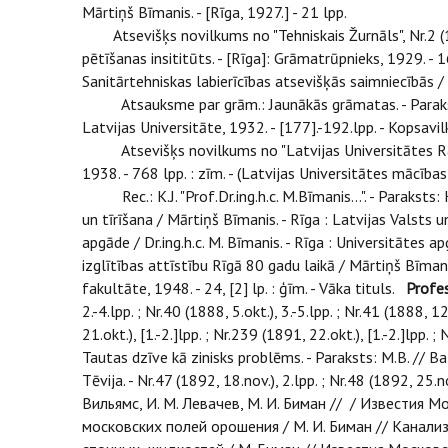
Mārtiņš Bīmanis. - [Rīga, 1927.] - 21 lpp.
Atsevišķs novilkums no "Tehniskais Žurnāls", Nr.2 (19
pētīšanas insititūts. - [Rīga]: Grāmatrūpnieks, 1929. - 1
Sanitārtehniskas labierīcības atsevišķās saimniecībās / M
Atsauksme par grām.: Jaunākās grāmatas. - Paraksts : 
Latvijas Universitāte, 1932. - [177].-192.lpp. - Kopsav
Atsevišķs novilkums no "Latvijas Universitātes Raksti
1938. - 768 lpp. : zīm. - (Latvijas Universitātes mācības g
Rec.: K.J. "Prof.Dr.ing.h.c. M.Bīmanis...". - Paraksts: K.
un tīrīšana / Mārtiņš Bīmanis. - Rīga : Latvijas Valsts un
apgāde / Dr.ing.h.c. M. Bīmanis. - Rīga : Universitātes ap
izglītības attīstību Rīgā 80 gadu laikā / Mārtiņš Bīman
fakultāte, 1948. - 24, [2] lp. : ģīm. - Vāka tituls.
Profe
2.-4.lpp. ; Nr.40 (1888, 5.okt.), 3.-5.lpp. ; Nr.41 (1888, 12
21.okt.), [1.-2.]lpp. ; Nr.239 (1891, 22.okt.), [1.-2.]lpp. 
Tautas dzīve kā zinisks problēms. - Paraksts: M.B. // Balt
Tēvija. - Nr.47 (1892, 18.nov.), 2.lpp. ; Nr.48 (1892, 25.no
Вильямс, И. М. Левачев, М. И. Биман // / Известия Мо
московских полей орошения / М. И. Биман // Канализа