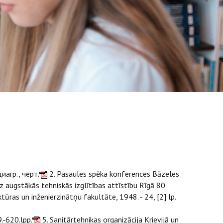
иагр., черт.
2. Pasaules spēka konferences Bāzeles
z augstākās tehniskās izglītības attīstību Rīgā 80
ūras un inženierzinātņu fakultāte, 1948. - 24, [2] lp.
9.-620.lpp.
5. Sanitārtehnikas organizācija Krievijā un