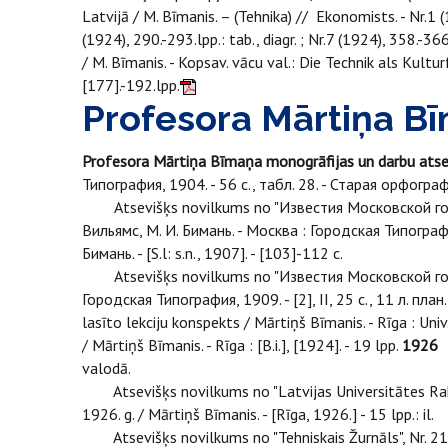
Latvijā / M. Bīmanis. – (Tehnika) // Ekonomists. - Nr.1 (
(1924), 290.-293.lpp.: tab., diagr. ; Nr.7 (1924), 358.-366.l
/ M. Bīmanis. - Kopsav. vācu val.: Die Technik als Kulturf
[177].-192.lpp.
Profesora Mārtiņa Bī
Profesora Mārtiņa Bīmaņa monogrāfijas un darbu atse
Типография, 1904. - 56 с., табл. 28. - Старая орфогра
Atsevišķs novilkums no "Известия Московской го
Вильямс, М. И. Бимань. - Москва : Городская Типографи
Бимань. - [S.l: s.n., 1907]. - [103]-112 с.
Atsevišķs novilkums no "Известия Московской гор
Городская Типография, 1909. - [2], II, 25 с., 11 л. пла
lasīto lekciju konspekts / Mārtiņš Bīmanis. - Rīga : Univ.
/ Mārtiņš Bīmanis. - Rīga : [B.i.], [1924]. - 19 lpp.
1926
7
valodā.
Atsevišķs novilkums no "Latvijas Universitātes Raksti
1926. g. / Mārtiņš Bīmanis. - [Rīga, 1926.] - 15 lpp.: il.
Atsevišķs novilkums no "Tehniskais Žurnāls", Nr. 21 