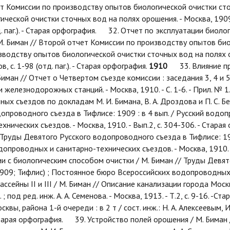
чет Комиссии по производству опытов биологической очистки ст
еской очистки сточных вод на полях орошения. - Москва, 1909. 
. паг.). - Старая орфография. 32. Отчет по эксплуатации биолог
 М. Биман // Второй отчет Комиссии по производству опытов би
водству опытов биологической очистки сточных вод на полях оро
 с. 1-98 (отд. паг.). - Старая орфография.
1910
33. Влияние пр
ман // Отчет о Четвертом съезде комиссии : заседания 3, 4 и 5
железнодорожных станций. - Москва, 1910. - С. 1-6. - Прил. № 
 съездов по докладам М. И. Бимана, В. А. Дроздова и П. С. Бел
допроводного съезда в Тифлисе: 1909 : в 4 вып. / Русский водоп
ических съездов. - Москва, 1910. - Вып.2, с. 304-306. - Стара
 // Труды Девятого Русского водопроводного съезда в Тифлисе: 19
опроводных и санитарно-технических съездов. - Москва, 1910. -
и с биологическим способом очистки / М. Биман // Труды Девят
 1909; Тифлис) ; Постоянное бюро Всероссийских водопроводных 
сейны II и III / М. Биман // Описание канализации города Москвы,
. ; под ред. инж. А. А. Семенова. - Москва, 1913. - Т.2, с. 9-16.
ы, района 1-й очереди : в 2 т / сост. инж.: Н. А. Алексеевым, И. 
0. - Старая орфография. 39. Устройство полей орошения / М. Бим