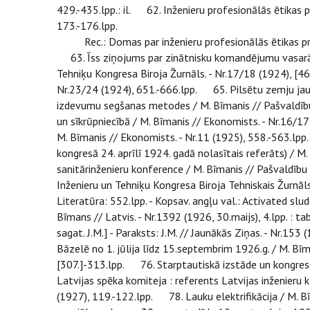
429.-435.lpp.: il. 62. Inženieru profesionālās ētikas pri
173.-176.lpp.
Rec.: Domas par inženieru profesionālās ētikas princip
63. Īss ziņojums par zinātnisku komandējumu vasarā no 
Tehniķu Kongresa Biroja Žurnāls. - Nr.17/18 (1924), [4
Nr.23/24 (1924), 651.-666.lpp. 65. Pilsētu zemju jautā
izdevumu segšanas metodes / M. Bīmanis // Pašvaldību Ba
un sīkrūpniecībā / M. Bīmanis // Ekonomists. - Nr.16/1
M. Bīmanis // Ekonomists. - Nr.11 (1925), 558.-563.lpp.
kongresā 24. aprīlī 1924. gadā nolasītais referāts) / M
sanitārinženieru konference / M. Bīmanis // Pašvaldību Ba
Inženieru un Tehniķu Kongresa Biroja Tehniskais Žurnāls. 
Literatūra: 552.lpp. - Kopsav. angļu val.: Activated slu
Bīmans // Latvis. - Nr.1392 (1926, 30.maijs), 4.lpp. : t
sagat. J.M.] - Paraksts: J.M. // Jaunākās Ziņas. - Nr.15
Bāzelē no 1. jūlija līdz 15.septembrim 1926.g. / M. Bīman
[307.]-313.lpp. 76. Starptautiskā izstāde un kongress B
Latvijas spēka komiteja : referents Latvijas inženieru 
(1927), 119.-122.lpp. 78. Lauku elektrifikācija / M. Bī