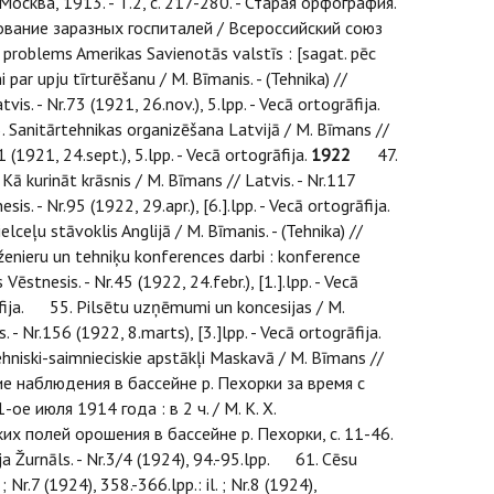
- Москва, 1913. - Т.2, с. 217-280. - Старая орфография.
вание заразных госпиталей / Всероссийский союз
roblems Amerikas Savienotās valstīs : [sagat. pēc
ar upju tīrturēšanu / M. Bīmanis. - (Tehnika) //
vis. - Nr.73 (1921, 26.nov.), 5.lpp. - Vecā ortogrāfija.
45. Sanitārtehnikas organizēšana Latvijā / M. Bīmans //
1 (1921, 24.sept.), 5.lpp. - Vecā ortogrāfija.
1922
47.
Kā kurināt krāsnis / M. Bīmans // Latvis. - Nr.117
s. - Nr.95 (1922, 29.apr.), [6.].lpp. - Vecā ortogrāfija.
ceļu stāvoklis Anglijā / M. Bīmanis. - (Tehnika) //
inženieru un tehniķu konferences darbi : konference
ēstnesis. - Nr.45 (1922, 24.febr.), [1.].lpp. - Vecā
grāfija. 55. Pilsētu uzņēmumi un koncesijas / M.
s. - Nr.156 (1922, 8.marts), [3.]lpp. - Vecā ortogrāfija.
Tehniski-saimnieciskie apstākļi Maskavā / M. Bīmans //
ические наблюдения в бассейне р. Пехорки за время с
е июля 1914 года : в 2 ч. / М. К. Х.
их полей орошения в бассейне р. Пехорки, с. 11-46.
a Žurnāls. - Nr.3/4 (1924), 94.-95.lpp. 61. Cēsu
 Nr.7 (1924), 358.-366.lpp.: il. ; Nr.8 (1924),