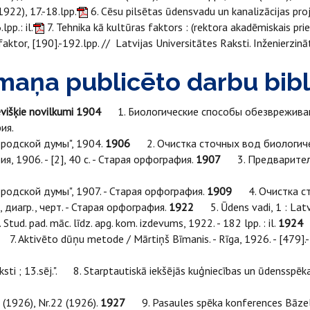
1922), 17.-18.lpp.
6. Cēsu pilsētas ūdensvadu un kanalizācijas proje
pp.: il.
7. Tehnika kā kultūras faktors : (rektora akadēmiskais pri
aktor, [190].-192.lpp. // Latvijas Universitātes Raksti. Inženierzinātņ
maņa publicēto darbu bibli
višķie novilkumi
1904
1. Биологические способы обезвреживания
фия.
родской думы", 1904.
1906
2. Очистка сточных вод биологическ
я, 1906. - [2], 40 с. - Старая орфография.
1907
3. Предварительн
одской думы", 1907. - Старая орфография.
1909
4. Очистка сточ
н., диагр., черт. - Старая орфография.
1922
5. Ūdens vadi, 1 : Latvi
 Stud. pad. māc. līdz. apg. kom. izdevums, 1922. - 182 lpp. : il.
1924
6
. Aktivēto dūņu metode / Mārtiņš Bīmanis. - Rīga, 1926. - [479].-5
 ; 13.sēj.". 8. Starptautiskā iekšējās kuģniecības un ūdensspēka 
(1926), Nr.22 (1926).
1927
9. Pasaules spēka konferences Bāzeles 