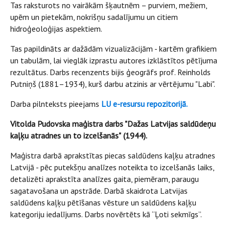
Tas raksturots no vairākām šķautnēm – purviem, mežiem,
upēm un pietekām, nokrišņu sadalījumu un citiem
hidroģeoloģijas aspektiem.
Tas papildināts ar dažādām vizualizācijām - kartēm grafikiem
un tabulām, lai vieglāk izprastu autores izklāstītos pētījuma
rezultātus. Darbs recenzents bijis ģeogrāfs prof. Reinholds
Putniņš (1881–1934), kurš darbu atzinis ar vērtējumu "Labi".
Darba pilnteksts pieejams
LU e-resursu repozitorijā.
Vitolda Pudovska maģistra darbs "Dažas Latvijas saldūdeņu
kaļķu atradnes un to izcelšanās"
(1944).
Maģistra darbā aprakstītas piecas saldūdens kaļķu atradnes
Latvijā - pēc putekšņu analīzes noteikta to izcelšanās laiks,
detalizēti aprakstīta analīzes gaita, piemēram, paraugu
sagatavošana un apstrāde. Darbā skaidrota Latvijas
saldūdens kaļķu pētīšanas vēsture un saldūdens kaļķu
kategoriju iedalījums. Darbs novērtēts kā “Ļoti sekmīgs”.