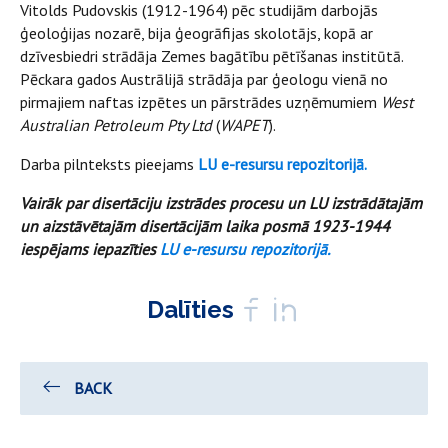
Vitolds Pudovskis (1912-1964) pēc studijām darbojās
ģeoloģijas nozarē, bija ģeogrāfijas skolotājs, kopā ar
dzīvesbiedri strādāja Zemes bagātību pētīšanas institūtā.
Pēckara gados Austrālijā strādāja par ģeologu vienā no
pirmajiem naftas izpētes un pārstrādes uzņēmumiem
West
Australian Petroleum Pty Ltd
(
WAPET
).
Darba pilnteksts pieejams
LU e-resursu repozitorijā.
Vairāk par disertāciju izstrādes procesu un LU izstrādātajām
un aizstāvētajām disertācijām laika posmā 1923-1944
iespējams iepazīties
LU e-resursu repozitorijā.
Dalīties
BACK