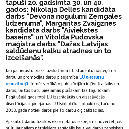
tapuši 20. gadsimta 30. un 40.
gados: Nikolaja Delles kandidāta
darbs "Devona nogulumi Zemgales
līdzenumā", Margaritas Zvaigznes
kandidāta darbs "Aiviekstes
baseins" un Vitolda Pudovska
maģistra darbs "Dažas Latvijas
saldūdeņu kaļķu atradnes un to
izcelšanās".
Jau par ierastu praksi uzskatāma LU studentu noslēguma
darbu un promocijas darbu pieejamība
LU e-resursu
repozitorijā
. Tomēr vecākām publikācijām ir jāvelta laiks un
darbs, lai tās būtu pieejamas plašākam lasītāju lokam.
Pagājušajā gadsimtā LU izstrādātās un aizstāvētās
disertācijas ir pieejamas LU Bibliotēkas plauktos, taču no
2010. gada notiek darbs pie šo darbu digitalizācijas.
Apskatot darbu fiziskos eksemplārus iespējams novērtēt, cik
pūļu jaunajiem pētniekiem sagādājis kaut vai darbu tehniskais