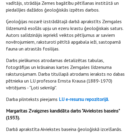
vadītājs, strādāja Zemes bagātību pētīšanas institūtā un
piedalījies dažādos ģeoloģiskās izpētes darbos.
Ģeoloģijas nozarē izstrādātajā darbā aprakstīts Zemgales
līdzenumā esošās upju un ezeru krastu ģeoloģiskais saturs.
Autors salīdzinājis iepriekš veiktos pētījumus ar saviem
novērojumiem, raksturoti pētītā apgabala ieži, sastopamā
fauna un atrastās fosilijas.
Darbs pielikumos atrodamas detalizētas tabulas,
fotogrāfijas un krāsainas kartes Zemgales līdzenuma
raksturojumam. Darba titullapā atrodams ieraksts no dabas
pētnieka un LU profesora Ernsta Krausa (1889-1970)
vērtējums - "Ļoti sekmīgi".
Darba pilnteksts pieejams
LU e-resursu repozitorijā.
Margaritas Zvaigznes kandidāta darbs "Aiviekstes baseins"
(1933).
Darbā aprakstīta Aiviekstes baseina ģeoloģiskā izcelšanās.