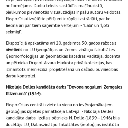
noformējums. Darbu teksts sastādīts mašīnrakstā,
pielikumos pievienotās vizualizācijas ir pašu autoru veidotas.
Ekspozīcijai izvēlētie pētījumi ir rūpīgi izstrādāti, par ko
liecina arī par tiem saņemtie vērtējumi - "Labi" un "Ļoti
sekmīgi".
Ekspozīcijā apskatāms arī 20. gadsimta 30. gados ražotais
nivelieris
no LU Ģeogrāfijas un Zemes zinātņu fakultātes
Ģeomorfoloģijas un ģeomātikas katedras vadītāja, docenta
un pētnieka Dr.geol. Aivara Markota privātkolekcijas, kas
izmantots mērniecībā, projektēšanā un dažādu būvniecības
darbu kontrolei.
Nikolaja Delles kandidāta darbs "Devona nogulumi Zemgales
līdzenumā" (1934).
Ekspozīcijas centrā izvietota viena no ievērojamākajiem
ģeoloģijas izpētes pamatlicēja Latvijā - Nikolaja Delles
kandidāta darbs. Izcilais pētnieks N. Delle (1899—1946) bija
docētājs LU, Dabaszinātņu fakultātes Ģeoloģijas institūta