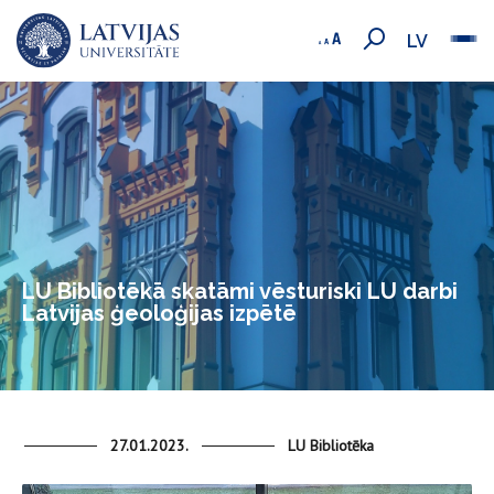
LV
LU Bibliotēkā skatāmi vēsturiski LU darbi
Latvijas ģeoloģijas izpētē
27.01.2023.
LU Bibliotēka