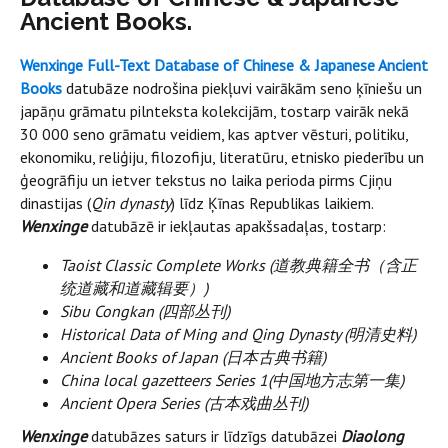
Ancient Books.
Wenxinge Full-Text Database of Chinese & Japanese Ancient
Books
datubāze nodrošina piekļuvi vairākām seno ķīniešu un
japāņu grāmatu pilnteksta kolekcijām, tostarp vairāk nekā
30 000 seno grāmatu veidiem, kas aptver vēsturi, politiku,
ekonomiku, reliģiju, filozofiju, literatūru, etnisko piederību un
ģeogrāfiju un ietver tekstus no laika perioda pirms Cjiņu
dinastijas (
Qin dynasty
) līdz Ķīnas Republikas laikiem.
Wenxinge
datubāzē ir iekļautas apakšsadaļas, tostarp:
Taoist Classic Complete Works (
道教典籍全
书（含正
统道藏和道藏辑要）
)
Sibu Congkan (
四部
丛刊
)
Historical Data of Ming and Qing Dynasty (
明清史料
)
Ancient Books of Japan (
日本古典
书籍
)
China local gazetteers Series 1(
中国地方志第一集
)
Ancient Opera Series (
古本
戏曲丛刊
)
Wenxinge
datubāzes saturs ir līdzīgs datubāzei
Diaolong