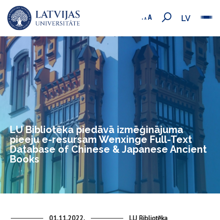
LV
LU Bibliotēka piedāvā izmēģinājuma
pieeju e-resursam Wenxinge Full-Text
Database of Chinese & Japanese Ancient
Books
01.11.2022.
LU Bibliotēka