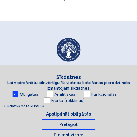
Sīkdatnes
Lai nodrošinātu pilnvērtīgu šīs vietnes lietošanas pieredzi, mēs
izmantojam sīkdatnes.
Obligātās
Analītiskās
Funkcionālās
Mērķa (reklāmas)
Sīkdatņu noteikumi LU
Apstiprināt obligātās
Pielāgot
Piekrist visam