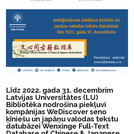
Līdz 2022. gada 31. decembrim
Latvijas Universitātes (LU)
Bibliotēka nodrošina piekļuvi
kompānijas WeDiscover seno
ķīniešu un japāņu valodas tekstu
datubāzei Wenxinge Full-Text
Database of Chinese & Japanese