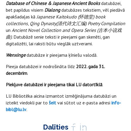
Database of Chinese & Japanese Ancient Books
datubāzei,
bet papildus visiem
Dialong
datubāzes tekstiem, vēl piedāvā
apakšadaļas kā
Japanese Kaitokudo (
怀德堂
) book
collections
,
Qing Dynasty
(
清代
诗文汇编
) Poetry Compilation
un
Ancient Novel Collection and Opera Series (
古本小
说戏
曲
)
. Datubāzē senie teksti ir pieejami gan skenēti, gan
digitalizēti, lai raksti būtu vieglāk uztverami.
Wenxinge
datubāze ir pieejama ķīniešu valodā.
Pieeja datubāzei ir nodrošināta līdz
2022. gada 31.
decembrim
.
Piekļuve datubāzei ir pieejama tikai LU datortīklā
.
LU Bibliotēka aicina izmantot izmēģinājuma datubāzi un
izteikt viedokli par to
šeit
vai sūtot uz e-pasta adresi
info-
bibl@lu.lv
.
Dalīties