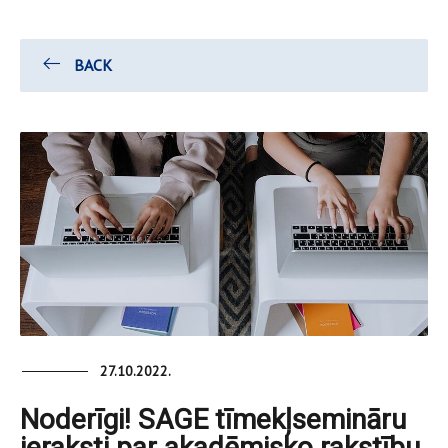
BACK
27.10.2022.
Noderīgi! SAGE tīmekļsemināru
ieraksti par akadēmisko rakstību