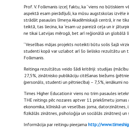
Prof. V. Folkmanis izceļ faktu, ka “viens no būtiskiem vē
aspektā esam pierādījuši, ka mūsu augstskolas izvēle 
strādāt pasaules līmeņa Akadēmiskajā centrā, ir ne tika
teiktā, tas liecina, ka “esam uz pareizā ceļa un ir jātur
ne tikai Latvijas mērogā, bet arī reģionālā un globālā 
“Veselības mājas projekts noteikti būtu solis šajā virz
studenti kopā var uzlabot arī šo lielisko rezultātu un tas
Folkmanis.
Reitinga rezultātus veido šādi kritēriji: studijas (mācīb
27,5%, zinātnisko publikāciju citēšanas biežums (pētni
(personāls, studenti un pētniecība) – 7,5%, ienākumi n
Times Higher Education ir viens no trim pasaules ietekm
THE reitings pēc nozares aptver 11 priekšmetu jomas
ekonomika, klīniskā un veselības joma, datorzinātnes, iz
fizikālās zinātnes, psiholoģija un sociālās zinātnes) u
Informācija par reitingu pieejama
http://www.timeshig