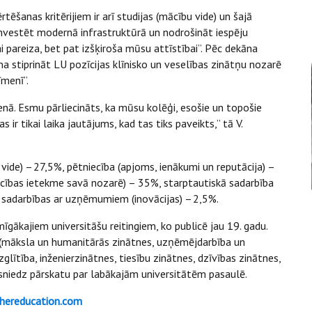
rtēšanas kritērijiem ir arī studijas (mācību vide) un šajā
investēt modernā infrastruktūrā un nodrošināt iespēju
i pareiza, bet pat izšķiroša mūsu attīstībai”. Pēc dekāna
pina stiprināt LU pozīcijas klīnisko un veselības zinātņu nozarē
līmenī”.
ienā. Esmu pārliecināts, ka mūsu kolēģi, esošie un topošie
 ir tikai laika jautājums, kad tas tiks paveikts,” tā V.
u vide) – 27,5%, pētniecība (apjoms, ienākumi un reputācija) –
ecības ietekme savā nozarē) – 35%, starptautiskā sadarbība
o sadarbības ar uzņēmumiem (inovācijas) – 2,5%.
īgākajiem universitāšu reitingiem, ko publicē jau 19. gadu.
 (māksla un humanitārās zinātnes, uzņēmējdarbība un
glītība, inženierzinātnes, tiesību zinātnes, dzīvības zinātnes,
n sniedz pārskatu par labākajām universitātēm pasaulē.
hereducation.com