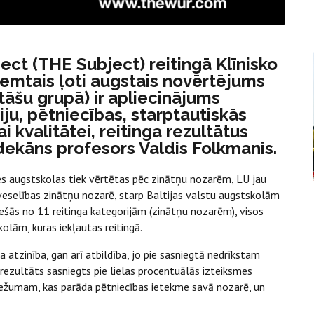
ct (THE Subject) reitingā Klīnisko
ņemtais ļoti augstais novērtējums
tāšu grupā) ir apliecinājums
iju, pētniecības, starptautiskās
 kvalitātei, reitinga rezultātus
dekāns profesors Valdis Folkmanis.
les augstskolas tiek vērtētas pēc zinātņu nozarēm, LU jau
eselības zinātņu nozarē, starp Baltijas valstu augstskolām
ās no 11 reitinga kategorijām (zinātņu nozarēm), visos
lām, kuras iekļautas reitingā.
 atzinība, gan arī atbildība, jo pie sasniegtā nedrīkstam
s rezultāts sasniegts pie lielas procentuālās izteiksmes
 biežumam, kas parāda pētniecības ietekme savā nozarē, un