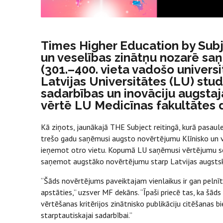
Times Higher Education by Subje
un veselības zinātņu nozarē sa
(301.–400. vieta vadošo universi
Latvijas Universitātes (LU) stud
sadarbības un inovāciju augstajai
vērtē LU Medicīnas fakultātes 
Kā ziņots, jaunākajā THE Subject reitingā, kurā pasau
trešo gadu saņēmusi augsto novērtējumu Klīnisko un v
ieņemot otro vietu. Kopumā LU saņēmusi vērtējumu seš
saņemot augstāko novērtējumu starp Latvijas augstsko
“Šāds novērtējums paveiktajam vienlaikus ir gan pelnīta
apstāties,” uzsver MF dekāns. “Īpaši priecē tas, ka šād
vērtēšanas kritērijos zinātnisko publikāciju citēšanas
starptautiskajai sadarbībai.”