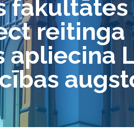
 fakultātes
ct reitinga
 apliecina L
cības augsto