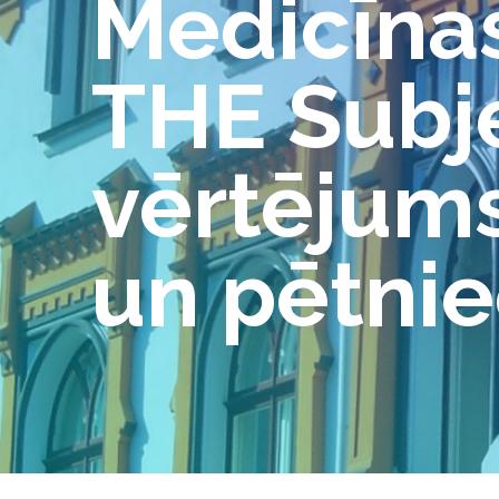
Medicīnas
THE Subje
vērtējums
un pētnie