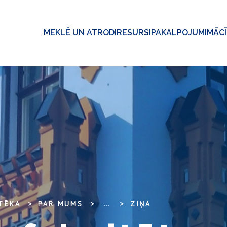
MEKLĒ UN ATRODI
RESURSI
PAKALPOJUMI
MĀC
OTĒKA
PAR MUMS
...
ZIŅA