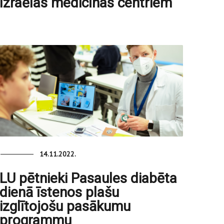
Izraēlas medicīnas centriem
14.11.2022.
LU pētnieki Pasaules diabēta
dienā īstenos plašu
izglītojošu pasākumu
programmu