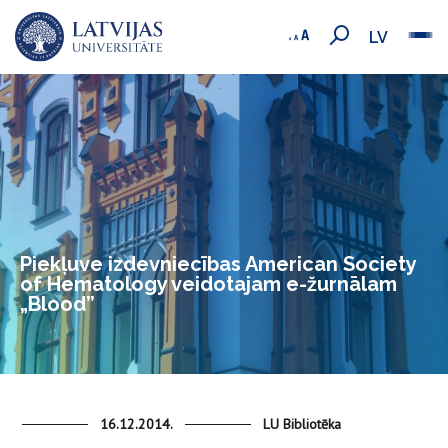
LV
Piekļuve izdevniecības American Society
of Hematology veidotajam e-žurnālam
„Blood”
16.12.2014.
LU Bibliotēka