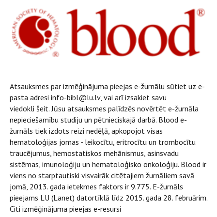
Atsauksmes par izmēģinājuma pieejas e-žurnālu sūtiet uz e-
pasta adresi
info-bibl@lu.lv, vai arī izsakiet savu
viedokli
šeit. Jūsu atsauksmes palīdzēs novērtēt e-žurnāla
nepieciešamību studiju un pētnieciskajā darbā.
Blood e-
žurnāls tiek izdots reizi nedēļā, apkopojot visas
hematoloģijas jomas - leikocītu, eritrocītu un trombocītu
traucējumus, hemostatiskos mehānismus, asinsvadu
sistēmas, imunoloģiju un hematoloģisko onkoloģiju. Blood ir
viens no starptautiski visvairāk citētajiem žurnāliem savā
jomā, 2013. gada ietekmes faktors ir 9.775. E-žurnāls
pieejams LU (Lanet) datortīklā līdz 2015. gada 28. februārim.
Citi izmēģinājuma pieejas e-resursi