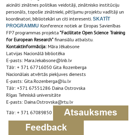
aicināti zinātnes politikas veidotāji, zinātnisko institūciju
personāls, topošie zinātnieki, pētījumu projektu vadītāji un
koordinatori, bibliotekāri un citi interesenti.
SKATĪT
Konference notiek ar Eiropas Savienības
PROGRAMMU
FP7 programmas projekta
"Facilitate Open Science Training
for European Research"
finansiālu atbalstu.
Kontaktinformācija:
Māra Jēkabsone
Latvijas Nacionālā bibliotēka
E-pasts:
Mara.Jekabsone@lnb.lv
Tālr: + 371 67716050 Gita Rozenberga
Nacionālais atvērtās piekļuves dienests
E-pasts:
Gita.Rozenberga@lu.lv
Tālr: +371 67551286 Daina Ostrovska
Rīgas Tehniskā universitāte
E-pasts:
Daina.Ostrovska@rtu.lv
Tālr: + 371 67089850