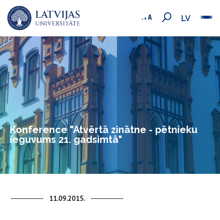
LV
Konference "Atvērtā zinātne - pētnieku
ieguvums 21. gadsimtā"
11.09.2015.