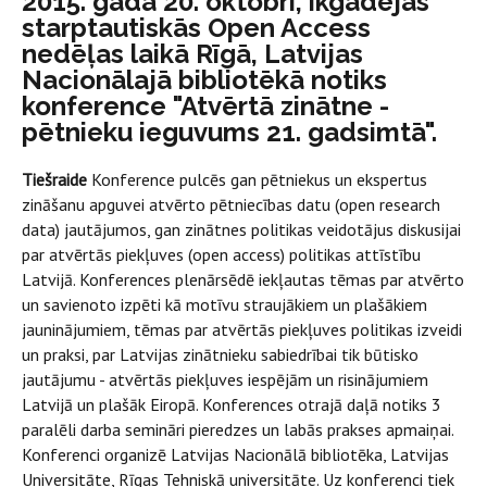
2015. gada 20. oktobrī, ikgadējās
starptautiskās Open Access
nedēļas laikā Rīgā, Latvijas
Nacionālajā bibliotēkā notiks
konference "Atvērtā zinātne -
pētnieku ieguvums 21. gadsimtā".
Tiešraide
Konference pulcēs gan pētniekus un ekspertus
zināšanu apguvei atvērto pētniecības datu (open research
data) jautājumos, gan zinātnes politikas veidotājus diskusijai
par atvērtās piekļuves (open access) politikas attīstību
Latvijā. Konferences plenārsēdē iekļautas tēmas par atvērto
un savienoto izpēti kā motīvu straujākiem un plašākiem
jauninājumiem, tēmas par atvērtās piekļuves politikas izveidi
un praksi, par Latvijas zinātnieku sabiedrībai tik būtisko
jautājumu - atvērtās piekļuves iespējām un risinājumiem
Latvijā un plašāk Eiropā. Konferences otrajā daļā notiks 3
paralēli darba semināri pieredzes un labās prakses apmaiņai.
Konferenci organizē Latvijas Nacionālā bibliotēka, Latvijas
Universitāte, Rīgas Tehniskā universitāte. Uz konferenci tiek