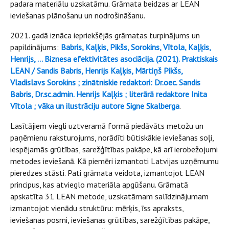
padara materiālu uzskatāmu. Grāmata beidzas ar LEAN
ieviešanas plānošanu un nodrošināšanu.
2021. gadā iznāca iepriekšējās grāmatas turpinājums un
papildinājums:
Babris, Kaļķis, Pikšs, Sorokins, Vītola, Kaļķis,
Henrijs, … Biznesa efektivitātes asociācija. (2021). Praktiskais
LEAN / Sandis Babris, Henrijs Kaļķis, Mārtiņš Pikšs,
Vladislavs Sorokins ; zinātniskie redaktori: Dr.oec. Sandis
Babris, Dr.sc.admin. Henrijs Kaļķis ; literārā redaktore Inita
Vītola ; vāka un ilustrāciju autore Signe Skalberga
.
Lasītājiem viegli uztveramā formā piedāvāts metožu un
paņēmienu raksturojums, norādīti būtiskākie ieviešanas soļi,
iespējamās grūtības, sarežģītības pakāpe, kā arī ierobežojumi
metodes ieviešanā. Kā piemēri izmantoti Latvijas uzņēmumu
pieredzes stāsti. Pati grāmata veidota, izmantojot LEAN
principus, kas atvieglo materiāla apgūšanu. Grāmatā
apskatīta 31 LEAN metode, uzskatāmam salīdzinājumam
izmantojot vienādu struktūru: mērķis, īss apraksts,
ieviešanas posmi, ieviešanas grūtības, sarežģītības pakāpe,