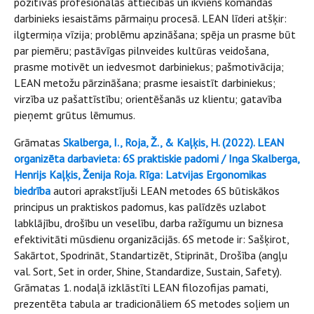
pozitīvas profesionālās attiecības un ikviens komandas
darbinieks iesaistāms pārmaiņu procesā. LEAN līderi atšķir:
ilgtermiņa vīzija; problēmu apzināšana; spēja un prasme būt
par piemēru; pastāvīgas pilnveides kultūras veidošana,
prasme motivēt un iedvesmot darbiniekus; pašmotivācija;
LEAN metožu pārzināšana; prasme iesaistīt darbiniekus;
virzība uz pašattīstību; orientēšanās uz klientu; gatavība
pieņemt grūtus lēmumus.
Grāmatas
Skalberga, I., Roja, Ž., & Kaļķis, H. (2022). LEAN
organizēta darbavieta: 6S praktiskie padomi / Inga Skalberga,
Henrijs Kaļķis, Ženija Roja. Rīga: Latvijas Ergonomikas
biedrība
autori aprakstījuši LEAN metodes 6S būtiskākos
principus un praktiskos padomus, kas palīdzēs uzlabot
labklājību, drošību un veselību, darba ražīgumu un biznesa
efektivitāti mūsdienu organizācijās. 6S metode ir: Sašķirot,
Sakārtot, Spodrināt, Standartizēt, Stiprināt, Drošība (angļu
val. Sort, Set in order, Shine, Standardize, Sustain, Safety).
Grāmatas 1. nodaļā izklāstīti LEAN filozofijas pamati,
prezentēta tabula ar tradicionāliem 6S metodes soļiem un