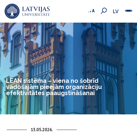
LV
LEAN sistēma – viena no šobrīd
vadošajām pieejām organizāciju
efektivitātes paaugstināšanai
13.05.2026.