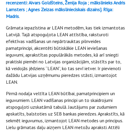
recenzenti: Aivars Goldšteins, Ženija Roja ; mākslinieks Andris
Lamsters ; Agnes Zeizas mākslinieciskais dizains]. Rīga:
Madris
.
Grāmata iepazīstina ar LEAN metodēm, kas tiek izmantotas
Latvijā. Tajā atspoguļota LEAN attīstība, raksturoti
efektīvas vadīšanas un nepārtrauktas pilnveides
pamatprincipi, akcentēti būtiskākie LEAN ieviešanas
ieguvumi, aprakstītas populārākās metodes, kā arī sniegti
praktiski piemēri no Latvijas organizācijām, stāstīts par to,
kā veidojās jēdziens “LEAN”, ko tas sevī ietver. Ir pievienoti
dažādu Latvijas uzņēmumu pieredzes stāsti, izmantojot
LEAN.
Pirmā nodaļa veltīta LEAN būtībai, pamatprincipiem un
ieguvumiem. LEAN vadīšanas principi un to skaidrojumi
atspoguļoti uzskatāmā tabulā. Jautājums par zudumiem
apskatīts, balstoties uz SEB bankas pieredzes. Aprakstīts, kā
sekmēt ieguvumus, izmantojot LEAN metodes un principus.
Lielu grāmatas daļu aizņem LEAN metožu apraksti. Attēli