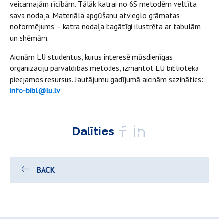
veicamajām rīcībām. Tālāk katrai no 6S metodēm veltīta
sava nodaļa. Materiāla apgūšanu atvieglo grāmatas
noformējums – katra nodaļa bagātīgi ilustrēta ar tabulām
un shēmām.
Aicinām LU studentus, kurus interesē mūsdienīgas
organizāciju pārvaldības metodes, izmantot LU bibliotēkā
pieejamos resursus. Jautājumu gadījumā aicinām sazināties:
info-bibl@lu.lv
Dalīties
BACK