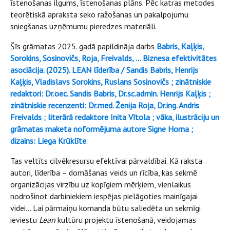
īstenošanas ilgums, īstenošanas plāns. Pēc katras metodes
teorētiskā apraksta seko ražošanas un pakalpojumu
sniegšanas uzņēmumu pieredzes materiāli.
Šīs grāmatas 2025. gadā papildināja darbs
Babris, Kaļķis,
Sorokins, Sosinovičs, Roja, Freivalds, … Biznesa efektivitātes
asociācija. (2025). LEAN līderība / Sandis Babris, Henrijs
Kaļķis, Vladislavs Sorokins, Ruslans Sosinovičs ; zinātniskie
redaktori: Dr.oec. Sandis Babris, Dr.sc.admin. Henrijs Kaļķis ;
zinātniskie recenzenti: Dr.med. Ženija Roja, Dr.ing. Andris
Freivalds ; literārā redaktore Inita Vītola ; vāka, ilustrāciju un
grāmatas maketa noformējuma autore Signe Horna ;
dizains: Liega Krūklīte
.
Tas veltīts cilvēkresursu efektīvai pārvaldībai. Kā raksta
autori, līderība – domāšanas veids un rīcība, kas sekmē
organizācijas virzību uz kopīgiem mērķiem, vienlaikus
nodrošinot darbiniekiem iespējas pielāgoties mainīgajai
videi… Lai pārmaiņu komanda būtu saliedēta un sekmīgi
ieviestu
Lean
kultūru projektu īstenošanā, veidojamas