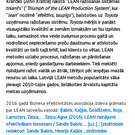
Krafčiks (
John Krafcik
) rakstā “LEAN ražošanas sistēmas
triumfs” (“
Triumph of the LEAN Production System
”, kur
“
lean
” nozīmē “
efektīvs, taupīgs
”), balstoties uz
Toyota
uzņēmuma ražošanas sistēmu.
Toyota
mērķis ir panākt
visaugstāko kvalitāti ar zemām izmaksām un īsu izpildes
laiku, samazinot visa veida zudumus procesu gaitā un
nodrošinot nepieciešamo preču daudzumu ar atbilstošu
kvalitāti un tieši tajā brīdī, kad klients to vēlas. LEAN
metodes uzlabo procesus, ražošanas un pārdošanas
apjomus, sniedz gandarījumu darbiniekiem. Tiek meklēti
risinājumi ražot vairāk un ātrāk, tērējot pēc iespējas mazāk
resursu un laika. Latvijā LEAN metožu popularitāte sāka
pieaugt 2010-tajos gados, lielākoties ārvalstu kapitāla
meitas uzņēmumos.
2016. gadā Biznesa efektivitātes asociācija izdeva grāmatu
par LEAN latviešu valodā:
Babris, Kaļķis, Goldšteins, Roja,
Lamsters, Zeiza, … Zeiza, Agne. (2016). LEAN risinājumi
efektīvākam biznesam / Sandis Babris ... [u.c.] ; [zinātniskie
redaktori: Sandis Babris, Henrijs Kaļķis ; zinātniskie