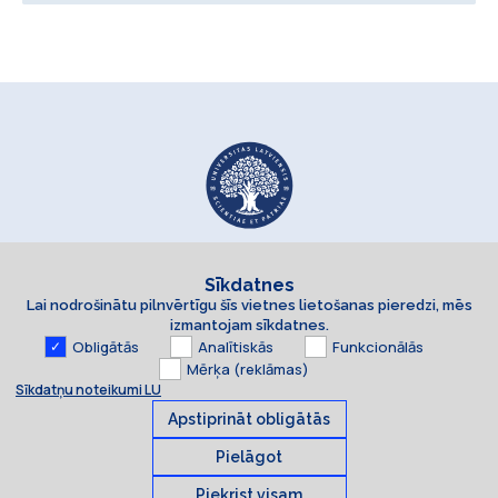
Sīkdatnes
Lai nodrošinātu pilnvērtīgu šīs vietnes lietošanas pieredzi, mēs
izmantojam sīkdatnes.
Obligātās
Analītiskās
Funkcionālās
Mērķa (reklāmas)
Sīkdatņu noteikumi LU
Apstiprināt obligātās
Pielāgot
Piekrist visam