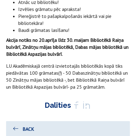
Atnāc uz bibliotēku!
Izvēlies grāmatu pēc apraksta!
Piereģistrē to pašapkalpošanās iekārtā vai pie
bibliotekāra!
Baudi grāmatas lasīšanu!
Akcija notiks no 20.aprīļa līdz 30. maijam Bibliotēkā Raiņa
bulvārī, Zinātņu mājas bibliotēkā, Dabas mājas bibliotēkā un
Bibliotēkā Aspazijas bulvārī.
LU Akadēmiskajā centrā izvietotajās bibliotēkās kopā tiks
piedāvātas 100 grāmatas(!) - 50 Dabaszinātņu bibliotēkā un
50 Zinātņu mājas bibliotēkā -, bet Bibliotēkā Raiņa bulvārī
un Bibliotēkā Aspazijas bulvārī- pa 25 grāmatām.
Dalīties
BACK