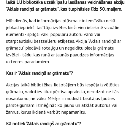
laikā LU bibliotēka uzsāk īpašu lasīšanas veicināšanas akciju
“Akl​ais randiņš ar grāmatu”, kas turpināsies līdz 30. maijam.
Mūsdienās, kad informācijas plūsma ir intensīvāka nekā
jebkad iepriekš, lasītāju izvēles bieži vien ietekmē vizuālie
elementi - spilgti vāki, populāru autoru vārdi vai
starptautisku bestselleru etiķetes. Akcija “Akl​ais randiņš ar
grāmatu” piedāvā rotaļīgu un negaidītu pieeju grāmatu
izvēlei - tādu, kas runā ar jaunās paaudzes informācijas
uztveres paradumiem.
Kas ir “Akl​ais randiņš ar grāmatu”?
Akcijas laikā bibliotēkas lietotājiem būs iespēja izvēlēties
grāmatu, vadoties tikai pēc īsa apraksta, neredzot ne tās
nosaukumu, ne vāku. Mērķis ir mudināt lasītājus ļauties
pārsteigumam, izmēģināt ko jaunu un atklāt autorus vai
žanrus, kurus ikdienā varbūt nepamanītu.
Kā notiek “Akl​ais randiņš ar grāmatu”?