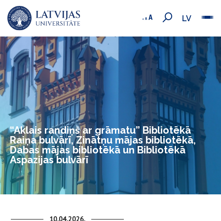
LV
“Akl​ais randiņš ar grāmatu” Bibliotēkā
Raiņa bulvārī, Zinātņu mājas bibliotēkā,
Dabas mājas bibliotēkā un Bibliotēkā
Aspazijas bulvārī
10.04.2026.