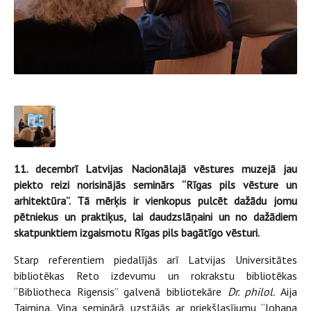
11. decembrī Latvijas Nacionālajā vēstures muzejā jau
piekto reizi norisinājās seminārs “Rīgas pils vēsture un
arhitektūra”. Tā mērķis ir vienkopus pulcēt dažādu jomu
pētniekus un praktiķus, lai daudzslāņaini un no dažādiem
skatpunktiem izgaismotu Rīgas pils bagātīgo vēsturi.
Starp referentiem piedalījās arī Latvijas Universitātes
bibliotēkas Reto izdevumu un rokrakstu bibliotēkas
“Bibliotheca Rigensis” galvenā bibliotekāre
Dr. philol.
Aija
Taimiņa. Viņa seminārā uzstājās ar priekšlasījumu “Johana