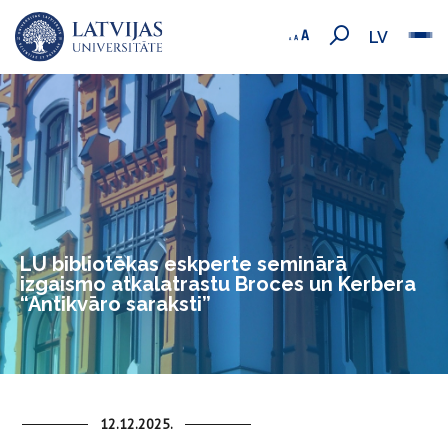
LV
LU bibliotēkas eskperte seminārā
izgaismo atkalatrastu Broces un Kerbera
“Antikvāro saraksti”
12.12.2025.