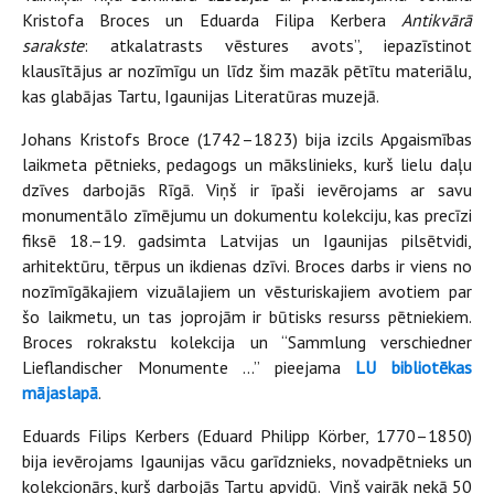
Kristofa Broces un Eduarda Filipa Kerbera
Antikvārā
sarakste
: atkalatrasts vēstures avots”, iepazīstinot
klausītājus ar nozīmīgu un līdz šim mazāk pētītu materiālu,
kas glabājas Tartu, Igaunijas Literatūras muzejā.
Johans Kristofs Broce (1742–1823) bija izcils Apgaismības
laikmeta pētnieks, pedagogs un mākslinieks, kurš lielu daļu
dzīves darbojās Rīgā. Viņš ir īpaši ievērojams ar savu
monumentālo zīmējumu un dokumentu kolekciju, kas precīzi
fiksē 18.–19. gadsimta Latvijas un Igaunijas pilsētvidi,
arhitektūru, tērpus un ikdienas dzīvi. Broces darbs ir viens no
nozīmīgākajiem vizuālajiem un vēsturiskajiem avotiem par
šo laikmetu, un tas joprojām ir būtisks resurss pētniekiem.
Broces rokrakstu kolekcija un “Sammlung verschiedner
Lieflandischer Monumente ...” pieejama
LU bibliotēkas
mājaslapā
.
Eduards Filips Kerbers (Eduard Philipp Körber, 1770–1850)
bija ievērojams Igaunijas vācu garīdznieks, novadpētnieks un
kolekcionārs, kurš darbojās Tartu apvidū. Viņš vairāk nekā 50