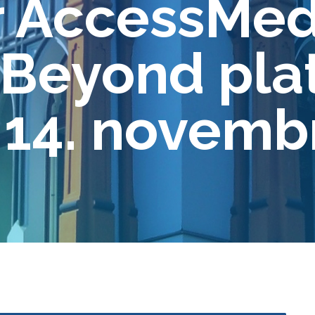
r AccessMed
 Beyond pl
 14. novemb