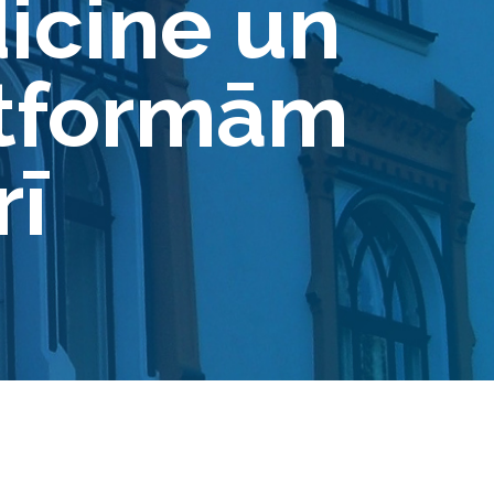
icine un
atformām
rī