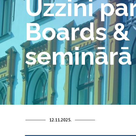
Uzzini pa
Boards &
seminārā
12.11.2025.