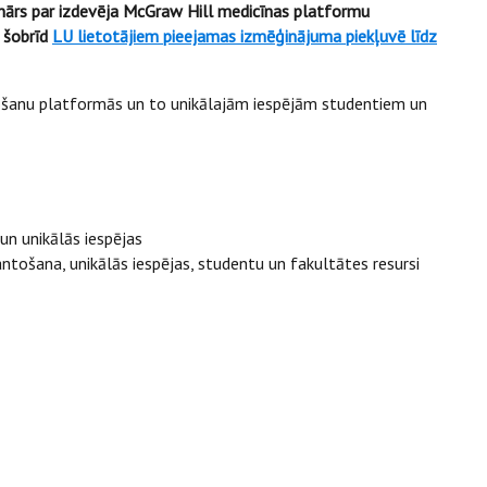
inārs par izdevēja McGraw Hill medicīnas platformu
 šobrīd
LU lietotājiem pieejamas izmēģinājuma piekļuvē līdz
došanu platformās un to unikālajām iespējām studentiem un
n unikālās iespējas
ošana, unikālās iespējas, studentu un fakultātes resursi