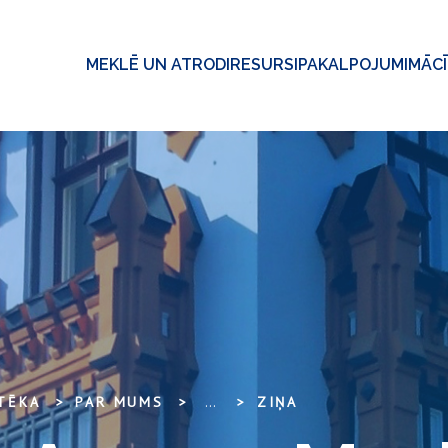
MEKLĒ UN ATRODI
RESURSI
PAKALPOJUMI
MĀC
OTĒKA
PAR MUMS
...
ZIŅA