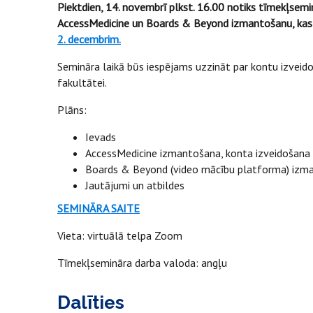
Piektdien, 14. novembrī plkst. 16.00 notiks tīmekļsem
AccessMedicine un Boards & Beyond izmantošanu, kas
2. decembrim.
Semināra laikā būs iespējams uzzināt par kontu izvei
fakultātei.
Plāns:
Ievads
AccessMedicine izmantošana, konta izveidošana u
Boards & Beyond (video mācību platforma) izmant
Jautājumi un atbildes
SEMINĀRA SAITE
Vieta: virtuālā telpa Zoom
Tīmekļsemināra darba valoda: angļu
Dalīties