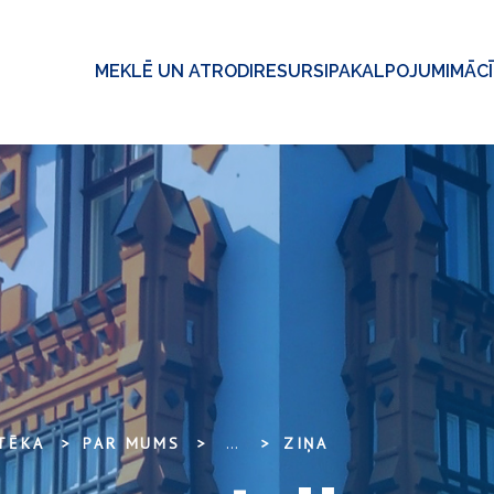
MEKLĒ UN ATRODI
RESURSI
PAKALPOJUMI
MĀC
OTĒKA
PAR MUMS
...
ZIŅA