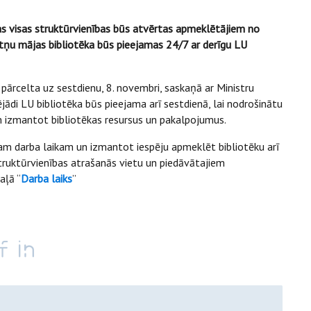
kas visas struktūrvienības būs atvērtas apmeklētājiem no
ātņu mājas bibliotēka būs pieejamas 24/7 ar derīgu LU
pārcelta uz sestdienu, 8. novembri, saskaņā ar Ministru
ādi LU bibliotēka būs pieejama arī sestdienā, lai nodrošinātu
m izmantot bibliotēkas resursus un pakalpojumus.
am darba laikam un izmantot iespēju apmeklēt bibliotēku arī
truktūrvienības atrašanās vietu un piedāvātajiem
aļā “
Darba laiks
”