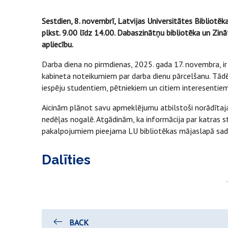
Sestdien, 8. novembrī, Latvijas Universitātes Bibliotē
plkst. 9.00 līdz 14.00. Dabaszinātņu bibliotēka un Zin
apliecību.
Darba diena no pirmdienas, 2025. gada 17. novembra, ir 
kabineta noteikumiem par darba dienu pārcelšanu. Tādēj
iespēju studentiem, pētniekiem un citiem interesentie
Aicinām plānot savu apmeklējumu atbilstoši norādītaj
nedēļas nogalē. Atgādinām, ka informācija par katras s
pakalpojumiem pieejama LU bibliotēkas mājaslapā sad
Dalīties
BACK