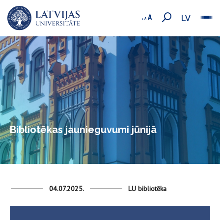
LV
Bibliotēkas jaunieguvumi jūnijā
04.07.2025.
LU bibliotēka