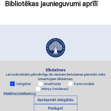
Bibliotēkas jaunieguvumi aprīlī
Sīkdatnes
Lai nodrošinātu pilnvērtīgu šīs vietnes lietošanas pieredzi, mēs
izmantojam sīkdatnes.
Obligātās
Analītiskās
Funkcionālās
Mērķa (reklāmas)
Sīkdatņu noteikumi LU
Apstiprināt obligātās
Pielāgot