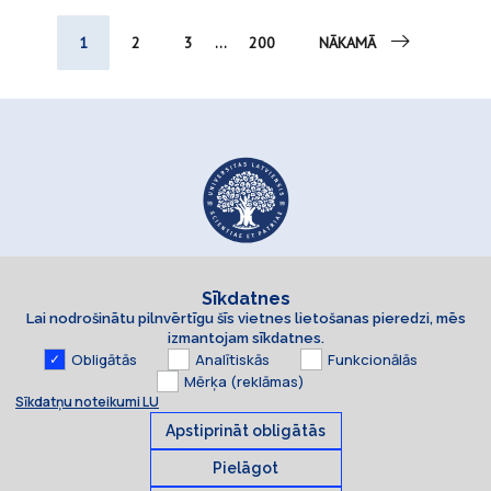
1
2
3
...
200
NĀKAMĀ
Sīkdatnes
Lai nodrošinātu pilnvērtīgu šīs vietnes lietošanas pieredzi, mēs
izmantojam sīkdatnes.
Obligātās
Analītiskās
Funkcionālās
Mērķa (reklāmas)
Sīkdatņu noteikumi LU
Apstiprināt obligātās
Pielāgot