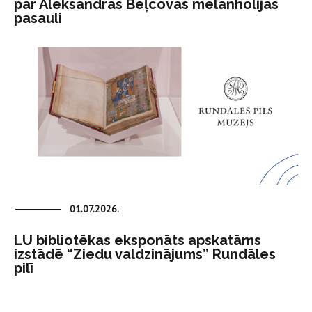
par Aleksandras Beļcovas melanholijas
pasauli
01.07.2026.
LU bibliotēkas eksponāts apskatāms
izstādē “Ziedu valdzinājums” Rundāles
pilī