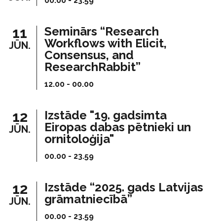
00.00 - 23.59
11
Seminārs “Research
Workflows with Elicit,
JŪN.
Consensus, and
ResearchRabbit”
12.00 - 00.00
12
Izstāde "19. gadsimta
Eiropas dabas pētnieki un
JŪN.
ornitoloģija"
00.00 - 23.59
12
Izstāde “2025. gads Latvijas
grāmatniecībā”
JŪN.
00.00 - 23.59