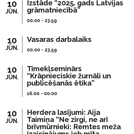
10
Izstāde “2025. gads Latvijas
grāmatniecībā”
JŪN.
00.00 - 23.59
10
Vasaras darbalaiks
JŪN.
00.00 - 23.59
10
Tīmekļseminārs
“Krāpnieciskie žurnāli un
JŪN.
publicēšanās ētika”
16.00 - 00.00
10
Herdera lasījumi: Aija
Taimiņa “Ne zirgi, ne arī
JŪN.
brīvmūrnieki: Remtes meža
izaicinājums jeb mīta