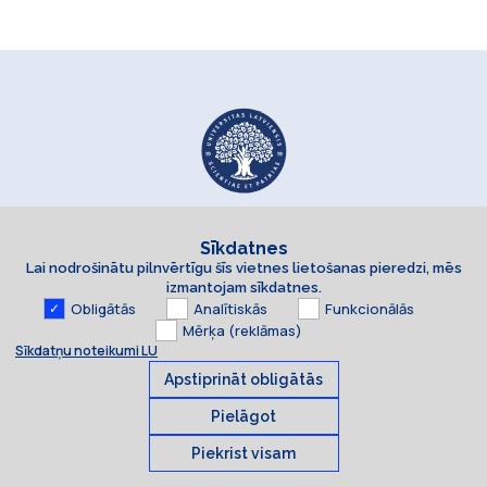
Sīkdatnes
Lai nodrošinātu pilnvērtīgu šīs vietnes lietošanas pieredzi, mēs
izmantojam sīkdatnes.
Obligātās
Analītiskās
Funkcionālās
Mērķa (reklāmas)
Sīkdatņu noteikumi LU
Apstiprināt obligātās
Pielāgot
Piekrist visam
Sīkdatnes
© 2026 Latvijas Universitāte. Visas tiesības aizsargātas