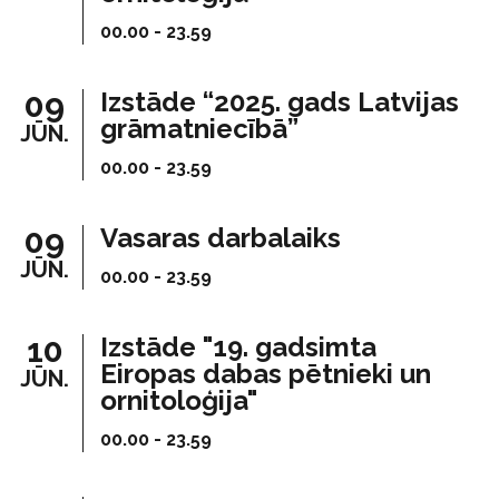
00.00 - 23.59
09
Izstāde “2025. gads Latvijas
grāmatniecībā”
JŪN.
00.00 - 23.59
09
Vasaras darbalaiks
JŪN.
00.00 - 23.59
10
Izstāde "19. gadsimta
Eiropas dabas pētnieki un
JŪN.
ornitoloģija"
00.00 - 23.59