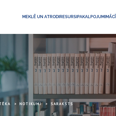
MEKLĒ UN ATRODI
RESURSI
PAKALPOJUMI
MĀC
OTĒKA
NOTIKUMI
SARAKSTS