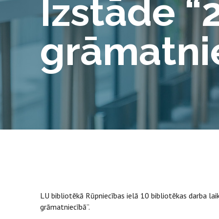
Izstāde “
grāmatni
LU bibliotēkā Rūpniecības ielā 10 bibliotēkas darba la
grāmatniecībā”.