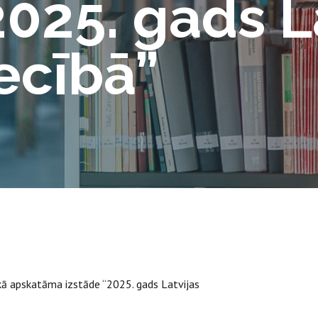
2025. gads L
ecībā”
ikā apskatāma izstāde “2025. gads Latvijas