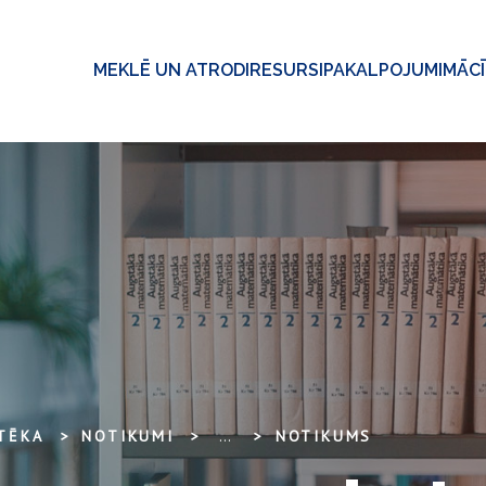
MEKLĒ UN ATRODI
RESURSI
PAKALPOJUMI
MĀC
OTĒKA
NOTIKUMI
...
NOTIKUMS