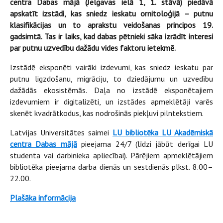
centra Dabas mājā (Jelgavas ielā 1, 1. stāvā) piedāvā
apskatīt izstādi, kas sniedz ieskatu ornitoloģijā – putnu
klasifikācijas un to aprakstu veidošanas principos 19.
gadsimtā. Tas ir laiks, kad dabas pētnieki sāka izrādīt interesi
par putnu uzvedību dažādu vides faktoru ietekmē.
Izstādē eksponēti vairāki izdevumi, kas sniedz ieskatu par
putnu ligzdošanu, migrāciju, to dziedājumu un uzvedību
dažādās ekosistēmās. Daļa no izstādē eksponētajiem
izdevumiem ir digitalizēti, un izstādes apmeklētāji varēs
skenēt kvadrātkodus, kas nodrošinās piekļuvi pilntekstiem.
Latvijas Universitātes saimei
LU bibliotēka LU Akadēmiskā
centra Dabas mājā
pieejama 24/7 (līdzi jābūt derīgai LU
studenta vai darbinieka apliecībai). Pārējiem apmeklētājiem
bibliotēka pieejama darba dienās un sestdienās plkst. 8.00–
22.00.
Plašāka informācija