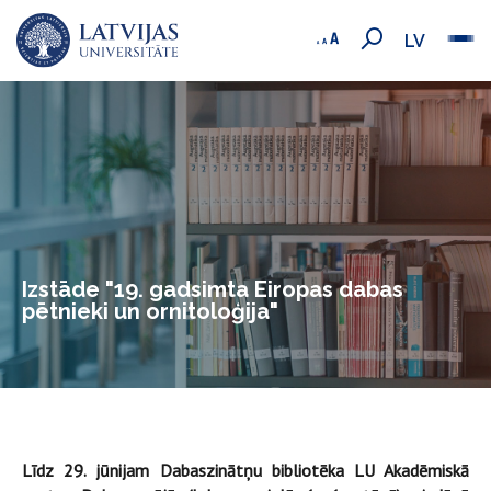
LV
Izstāde "19. gadsimta Eiropas dabas
pētnieki un ornitoloģija"
Līdz 29. jūnijam Dabaszinātņu bibliotēka LU Akadēmiskā