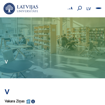
LV
V
V
Vakara Ziņas