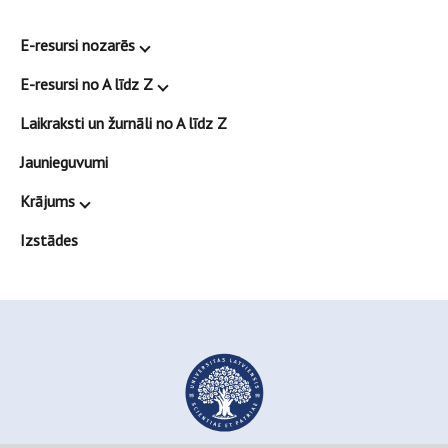
E-resursi nozarēs
E-resursi no A līdz Z
Laikraksti un žurnāli no A līdz Z
Jaunieguvumi
Krājums
Izstādes