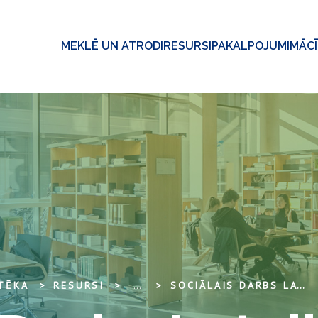
MEKLĒ UN ATRODI
RESURSI
PAKALPOJUMI
MĀC
OTĒKA
RESURSI
...
SOCIĀLAIS DARBS LATVIJĀ