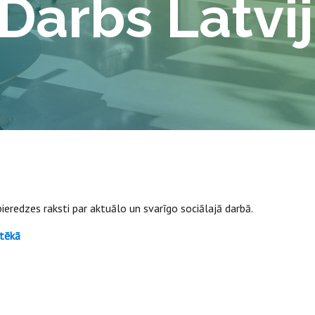
 Darbs Latvi
ieredzes raksti par aktuālo un svarīgo sociālajā darbā.
otēkā